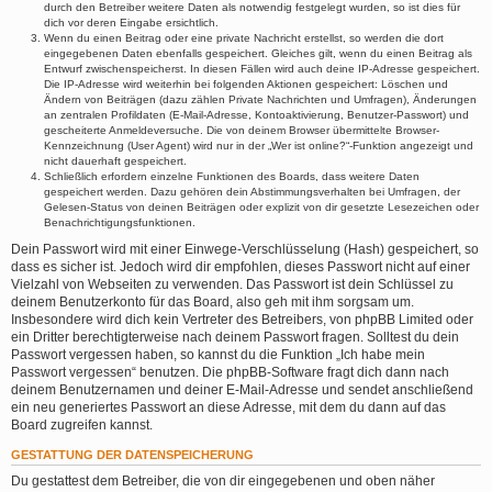
durch den Betreiber weitere Daten als notwendig festgelegt wurden, so ist dies für
dich vor deren Eingabe ersichtlich.
Wenn du einen Beitrag oder eine private Nachricht erstellst, so werden die dort
eingegebenen Daten ebenfalls gespeichert. Gleiches gilt, wenn du einen Beitrag als
Entwurf zwischenspeicherst. In diesen Fällen wird auch deine IP-Adresse gespeichert.
Die IP-Adresse wird weiterhin bei folgenden Aktionen gespeichert: Löschen und
Ändern von Beiträgen (dazu zählen Private Nachrichten und Umfragen), Änderungen
an zentralen Profildaten (E-Mail-Adresse, Kontoaktivierung, Benutzer-Passwort) und
gescheiterte Anmeldeversuche. Die von deinem Browser übermittelte Browser-
Kennzeichnung (User Agent) wird nur in der „Wer ist online?“-Funktion angezeigt und
nicht dauerhaft gespeichert.
Schließlich erfordern einzelne Funktionen des Boards, dass weitere Daten
gespeichert werden. Dazu gehören dein Abstimmungsverhalten bei Umfragen, der
Gelesen-Status von deinen Beiträgen oder explizit von dir gesetzte Lesezeichen oder
Benachrichtigungsfunktionen.
Dein Passwort wird mit einer Einwege-Verschlüsselung (Hash) gespeichert, so
dass es sicher ist. Jedoch wird dir empfohlen, dieses Passwort nicht auf einer
Vielzahl von Webseiten zu verwenden. Das Passwort ist dein Schlüssel zu
deinem Benutzerkonto für das Board, also geh mit ihm sorgsam um.
Insbesondere wird dich kein Vertreter des Betreibers, von phpBB Limited oder
ein Dritter berechtigterweise nach deinem Passwort fragen. Solltest du dein
Passwort vergessen haben, so kannst du die Funktion „Ich habe mein
Passwort vergessen“ benutzen. Die phpBB-Software fragt dich dann nach
deinem Benutzernamen und deiner E-Mail-Adresse und sendet anschließend
ein neu generiertes Passwort an diese Adresse, mit dem du dann auf das
Board zugreifen kannst.
GESTATTUNG DER DATENSPEICHERUNG
Du gestattest dem Betreiber, die von dir eingegebenen und oben näher