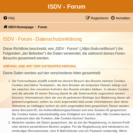
ISDV - Forum
FAQ
Registrieren
Anmelden
ISDV-Homepage
Foren
ISDV - Forum - Datenschutzerklärung
Diese Richtlinie beschreibt, wie „ISDV - Forum“ („https://isdv.net/forum“) (im
Folgenden „der Betreiber“) die Daten verwendet, die während deines Foren-
Besuchs gesammelt werden.
UMFANG UND ART DER DATENSPEICHERUNG
Deine Daten werden auf vier verschiedene Arten gesammelt:
Die Forensoftware phpBB erstellt bei deinem Besuch des Boards mehrere Cookies.
Cookies sind kleine Textdateien, die dein Browser als temporäre Dateien ablegt und
die zwischen den einzelnen Aufrufen des Boards erhalten bleiben. In diesen Cookies
sind die aktuelle ID deiner Sitzung (damit dir alle Seitenaufrufe zugeordnet werden
können), Informationen über die von dir gelesenen Beiträge (zur Markierung dieser als
gelesen/ungelesen; sofern du nicht angemeldet bist) sowie Informationen über deine
Teilnahme an Umfragen (sofern du nicht angemeldet bist) gespeichert. Ferner werden
deine Benutzer-ID, ein Authentifizierungsschlüssel und eine Session-ID gespeichert.
Die Cookies haben standardmäßig eine Gültigkeit von einem Jahr. Alle Cookies kannst
du jederzeit über die Funktion „Alle Cookies löschen“ löschen.
Weiterhin werden die Daten gespeichert, die du bei der Registrierung, in deinem Profil
oder deinem persönlichem Bereich angibst. Für die Registrierung sind mindestens ein
eindeutiger Benutzername, eine E-Mail-Adresse und ein Passwort notwendig. Wenn