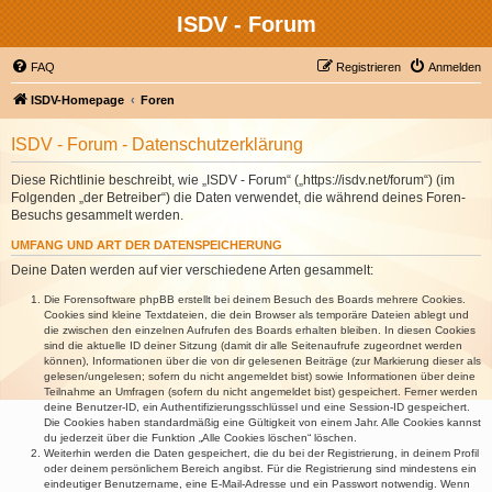
ISDV - Forum
FAQ
Registrieren
Anmelden
ISDV-Homepage
Foren
ISDV - Forum - Datenschutzerklärung
Diese Richtlinie beschreibt, wie „ISDV - Forum“ („https://isdv.net/forum“) (im
Folgenden „der Betreiber“) die Daten verwendet, die während deines Foren-
Besuchs gesammelt werden.
UMFANG UND ART DER DATENSPEICHERUNG
Deine Daten werden auf vier verschiedene Arten gesammelt:
Die Forensoftware phpBB erstellt bei deinem Besuch des Boards mehrere Cookies.
Cookies sind kleine Textdateien, die dein Browser als temporäre Dateien ablegt und
die zwischen den einzelnen Aufrufen des Boards erhalten bleiben. In diesen Cookies
sind die aktuelle ID deiner Sitzung (damit dir alle Seitenaufrufe zugeordnet werden
können), Informationen über die von dir gelesenen Beiträge (zur Markierung dieser als
gelesen/ungelesen; sofern du nicht angemeldet bist) sowie Informationen über deine
Teilnahme an Umfragen (sofern du nicht angemeldet bist) gespeichert. Ferner werden
deine Benutzer-ID, ein Authentifizierungsschlüssel und eine Session-ID gespeichert.
Die Cookies haben standardmäßig eine Gültigkeit von einem Jahr. Alle Cookies kannst
du jederzeit über die Funktion „Alle Cookies löschen“ löschen.
Weiterhin werden die Daten gespeichert, die du bei der Registrierung, in deinem Profil
oder deinem persönlichem Bereich angibst. Für die Registrierung sind mindestens ein
eindeutiger Benutzername, eine E-Mail-Adresse und ein Passwort notwendig. Wenn