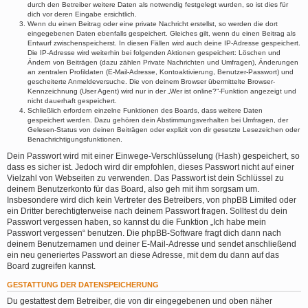
durch den Betreiber weitere Daten als notwendig festgelegt wurden, so ist dies für
dich vor deren Eingabe ersichtlich.
Wenn du einen Beitrag oder eine private Nachricht erstellst, so werden die dort
eingegebenen Daten ebenfalls gespeichert. Gleiches gilt, wenn du einen Beitrag als
Entwurf zwischenspeicherst. In diesen Fällen wird auch deine IP-Adresse gespeichert.
Die IP-Adresse wird weiterhin bei folgenden Aktionen gespeichert: Löschen und
Ändern von Beiträgen (dazu zählen Private Nachrichten und Umfragen), Änderungen
an zentralen Profildaten (E-Mail-Adresse, Kontoaktivierung, Benutzer-Passwort) und
gescheiterte Anmeldeversuche. Die von deinem Browser übermittelte Browser-
Kennzeichnung (User Agent) wird nur in der „Wer ist online?“-Funktion angezeigt und
nicht dauerhaft gespeichert.
Schließlich erfordern einzelne Funktionen des Boards, dass weitere Daten
gespeichert werden. Dazu gehören dein Abstimmungsverhalten bei Umfragen, der
Gelesen-Status von deinen Beiträgen oder explizit von dir gesetzte Lesezeichen oder
Benachrichtigungsfunktionen.
Dein Passwort wird mit einer Einwege-Verschlüsselung (Hash) gespeichert, so
dass es sicher ist. Jedoch wird dir empfohlen, dieses Passwort nicht auf einer
Vielzahl von Webseiten zu verwenden. Das Passwort ist dein Schlüssel zu
deinem Benutzerkonto für das Board, also geh mit ihm sorgsam um.
Insbesondere wird dich kein Vertreter des Betreibers, von phpBB Limited oder
ein Dritter berechtigterweise nach deinem Passwort fragen. Solltest du dein
Passwort vergessen haben, so kannst du die Funktion „Ich habe mein
Passwort vergessen“ benutzen. Die phpBB-Software fragt dich dann nach
deinem Benutzernamen und deiner E-Mail-Adresse und sendet anschließend
ein neu generiertes Passwort an diese Adresse, mit dem du dann auf das
Board zugreifen kannst.
GESTATTUNG DER DATENSPEICHERUNG
Du gestattest dem Betreiber, die von dir eingegebenen und oben näher