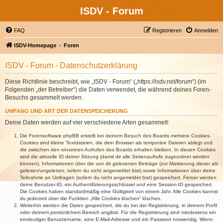
ISDV - Forum
FAQ
Registrieren
Anmelden
ISDV-Homepage
Foren
ISDV - Forum - Datenschutzerklärung
Diese Richtlinie beschreibt, wie „ISDV - Forum“ („https://isdv.net/forum“) (im
Folgenden „der Betreiber“) die Daten verwendet, die während deines Foren-
Besuchs gesammelt werden.
UMFANG UND ART DER DATENSPEICHERUNG
Deine Daten werden auf vier verschiedene Arten gesammelt:
Die Forensoftware phpBB erstellt bei deinem Besuch des Boards mehrere Cookies.
Cookies sind kleine Textdateien, die dein Browser als temporäre Dateien ablegt und
die zwischen den einzelnen Aufrufen des Boards erhalten bleiben. In diesen Cookies
sind die aktuelle ID deiner Sitzung (damit dir alle Seitenaufrufe zugeordnet werden
können), Informationen über die von dir gelesenen Beiträge (zur Markierung dieser als
gelesen/ungelesen; sofern du nicht angemeldet bist) sowie Informationen über deine
Teilnahme an Umfragen (sofern du nicht angemeldet bist) gespeichert. Ferner werden
deine Benutzer-ID, ein Authentifizierungsschlüssel und eine Session-ID gespeichert.
Die Cookies haben standardmäßig eine Gültigkeit von einem Jahr. Alle Cookies kannst
du jederzeit über die Funktion „Alle Cookies löschen“ löschen.
Weiterhin werden die Daten gespeichert, die du bei der Registrierung, in deinem Profil
oder deinem persönlichem Bereich angibst. Für die Registrierung sind mindestens ein
eindeutiger Benutzername, eine E-Mail-Adresse und ein Passwort notwendig. Wenn