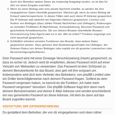
durch den Betreiber weitere Daten als notwendig festgelegt wurden, so ist dies für
dich vor deren Eingabe ersichtlich.
Wenn du einen Beitrag oder eine private Nachricht erstellst, so werden die dort
eingegebenen Daten ebenfalls gespeichert. Gleiches gilt, wenn du einen Beitrag als
Entwurf zwischenspeicherst. In diesen Fällen wird auch deine IP-Adresse gespeichert.
Die IP-Adresse wird weiterhin bei folgenden Aktionen gespeichert: Löschen und
Ändern von Beiträgen (dazu zählen Private Nachrichten und Umfragen), Änderungen
an zentralen Profildaten (E-Mail-Adresse, Kontoaktivierung, Benutzer-Passwort) und
gescheiterte Anmeldeversuche. Die von deinem Browser übermittelte Browser-
Kennzeichnung (User Agent) wird nur in der „Wer ist online?“-Funktion angezeigt und
nicht dauerhaft gespeichert.
Schließlich erfordern einzelne Funktionen des Boards, dass weitere Daten
gespeichert werden. Dazu gehören dein Abstimmungsverhalten bei Umfragen, der
Gelesen-Status von deinen Beiträgen oder explizit von dir gesetzte Lesezeichen oder
Benachrichtigungsfunktionen.
Dein Passwort wird mit einer Einwege-Verschlüsselung (Hash) gespeichert, so
dass es sicher ist. Jedoch wird dir empfohlen, dieses Passwort nicht auf einer
Vielzahl von Webseiten zu verwenden. Das Passwort ist dein Schlüssel zu
deinem Benutzerkonto für das Board, also geh mit ihm sorgsam um.
Insbesondere wird dich kein Vertreter des Betreibers, von phpBB Limited oder
ein Dritter berechtigterweise nach deinem Passwort fragen. Solltest du dein
Passwort vergessen haben, so kannst du die Funktion „Ich habe mein
Passwort vergessen“ benutzen. Die phpBB-Software fragt dich dann nach
deinem Benutzernamen und deiner E-Mail-Adresse und sendet anschließend
ein neu generiertes Passwort an diese Adresse, mit dem du dann auf das
Board zugreifen kannst.
GESTATTUNG DER DATENSPEICHERUNG
Du gestattest dem Betreiber, die von dir eingegebenen und oben näher