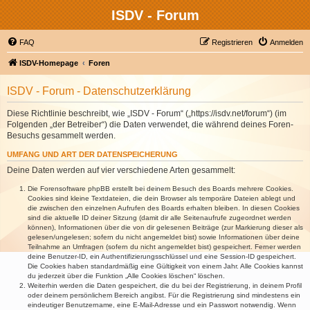
ISDV - Forum
FAQ
Registrieren
Anmelden
ISDV-Homepage
Foren
ISDV - Forum - Datenschutzerklärung
Diese Richtlinie beschreibt, wie „ISDV - Forum“ („https://isdv.net/forum“) (im
Folgenden „der Betreiber“) die Daten verwendet, die während deines Foren-
Besuchs gesammelt werden.
UMFANG UND ART DER DATENSPEICHERUNG
Deine Daten werden auf vier verschiedene Arten gesammelt:
Die Forensoftware phpBB erstellt bei deinem Besuch des Boards mehrere Cookies.
Cookies sind kleine Textdateien, die dein Browser als temporäre Dateien ablegt und
die zwischen den einzelnen Aufrufen des Boards erhalten bleiben. In diesen Cookies
sind die aktuelle ID deiner Sitzung (damit dir alle Seitenaufrufe zugeordnet werden
können), Informationen über die von dir gelesenen Beiträge (zur Markierung dieser als
gelesen/ungelesen; sofern du nicht angemeldet bist) sowie Informationen über deine
Teilnahme an Umfragen (sofern du nicht angemeldet bist) gespeichert. Ferner werden
deine Benutzer-ID, ein Authentifizierungsschlüssel und eine Session-ID gespeichert.
Die Cookies haben standardmäßig eine Gültigkeit von einem Jahr. Alle Cookies kannst
du jederzeit über die Funktion „Alle Cookies löschen“ löschen.
Weiterhin werden die Daten gespeichert, die du bei der Registrierung, in deinem Profil
oder deinem persönlichem Bereich angibst. Für die Registrierung sind mindestens ein
eindeutiger Benutzername, eine E-Mail-Adresse und ein Passwort notwendig. Wenn