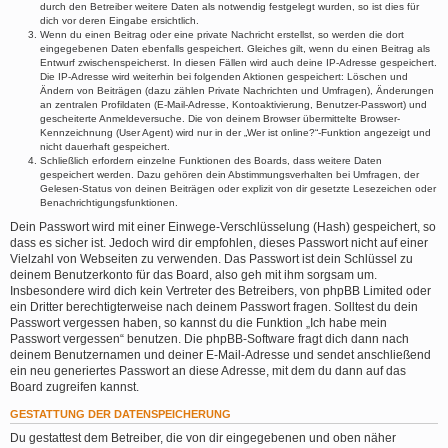
durch den Betreiber weitere Daten als notwendig festgelegt wurden, so ist dies für
dich vor deren Eingabe ersichtlich.
Wenn du einen Beitrag oder eine private Nachricht erstellst, so werden die dort
eingegebenen Daten ebenfalls gespeichert. Gleiches gilt, wenn du einen Beitrag als
Entwurf zwischenspeicherst. In diesen Fällen wird auch deine IP-Adresse gespeichert.
Die IP-Adresse wird weiterhin bei folgenden Aktionen gespeichert: Löschen und
Ändern von Beiträgen (dazu zählen Private Nachrichten und Umfragen), Änderungen
an zentralen Profildaten (E-Mail-Adresse, Kontoaktivierung, Benutzer-Passwort) und
gescheiterte Anmeldeversuche. Die von deinem Browser übermittelte Browser-
Kennzeichnung (User Agent) wird nur in der „Wer ist online?“-Funktion angezeigt und
nicht dauerhaft gespeichert.
Schließlich erfordern einzelne Funktionen des Boards, dass weitere Daten
gespeichert werden. Dazu gehören dein Abstimmungsverhalten bei Umfragen, der
Gelesen-Status von deinen Beiträgen oder explizit von dir gesetzte Lesezeichen oder
Benachrichtigungsfunktionen.
Dein Passwort wird mit einer Einwege-Verschlüsselung (Hash) gespeichert, so
dass es sicher ist. Jedoch wird dir empfohlen, dieses Passwort nicht auf einer
Vielzahl von Webseiten zu verwenden. Das Passwort ist dein Schlüssel zu
deinem Benutzerkonto für das Board, also geh mit ihm sorgsam um.
Insbesondere wird dich kein Vertreter des Betreibers, von phpBB Limited oder
ein Dritter berechtigterweise nach deinem Passwort fragen. Solltest du dein
Passwort vergessen haben, so kannst du die Funktion „Ich habe mein
Passwort vergessen“ benutzen. Die phpBB-Software fragt dich dann nach
deinem Benutzernamen und deiner E-Mail-Adresse und sendet anschließend
ein neu generiertes Passwort an diese Adresse, mit dem du dann auf das
Board zugreifen kannst.
GESTATTUNG DER DATENSPEICHERUNG
Du gestattest dem Betreiber, die von dir eingegebenen und oben näher