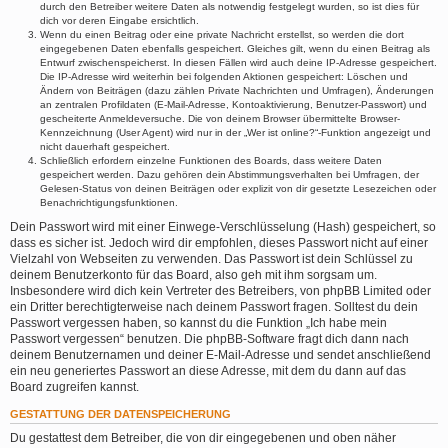
durch den Betreiber weitere Daten als notwendig festgelegt wurden, so ist dies für
dich vor deren Eingabe ersichtlich.
Wenn du einen Beitrag oder eine private Nachricht erstellst, so werden die dort
eingegebenen Daten ebenfalls gespeichert. Gleiches gilt, wenn du einen Beitrag als
Entwurf zwischenspeicherst. In diesen Fällen wird auch deine IP-Adresse gespeichert.
Die IP-Adresse wird weiterhin bei folgenden Aktionen gespeichert: Löschen und
Ändern von Beiträgen (dazu zählen Private Nachrichten und Umfragen), Änderungen
an zentralen Profildaten (E-Mail-Adresse, Kontoaktivierung, Benutzer-Passwort) und
gescheiterte Anmeldeversuche. Die von deinem Browser übermittelte Browser-
Kennzeichnung (User Agent) wird nur in der „Wer ist online?“-Funktion angezeigt und
nicht dauerhaft gespeichert.
Schließlich erfordern einzelne Funktionen des Boards, dass weitere Daten
gespeichert werden. Dazu gehören dein Abstimmungsverhalten bei Umfragen, der
Gelesen-Status von deinen Beiträgen oder explizit von dir gesetzte Lesezeichen oder
Benachrichtigungsfunktionen.
Dein Passwort wird mit einer Einwege-Verschlüsselung (Hash) gespeichert, so
dass es sicher ist. Jedoch wird dir empfohlen, dieses Passwort nicht auf einer
Vielzahl von Webseiten zu verwenden. Das Passwort ist dein Schlüssel zu
deinem Benutzerkonto für das Board, also geh mit ihm sorgsam um.
Insbesondere wird dich kein Vertreter des Betreibers, von phpBB Limited oder
ein Dritter berechtigterweise nach deinem Passwort fragen. Solltest du dein
Passwort vergessen haben, so kannst du die Funktion „Ich habe mein
Passwort vergessen“ benutzen. Die phpBB-Software fragt dich dann nach
deinem Benutzernamen und deiner E-Mail-Adresse und sendet anschließend
ein neu generiertes Passwort an diese Adresse, mit dem du dann auf das
Board zugreifen kannst.
GESTATTUNG DER DATENSPEICHERUNG
Du gestattest dem Betreiber, die von dir eingegebenen und oben näher