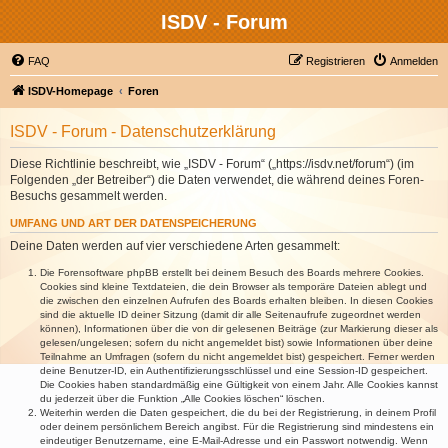
ISDV - Forum
FAQ
Registrieren
Anmelden
ISDV-Homepage
Foren
ISDV - Forum - Datenschutzerklärung
Diese Richtlinie beschreibt, wie „ISDV - Forum“ („https://isdv.net/forum“) (im
Folgenden „der Betreiber“) die Daten verwendet, die während deines Foren-
Besuchs gesammelt werden.
UMFANG UND ART DER DATENSPEICHERUNG
Deine Daten werden auf vier verschiedene Arten gesammelt:
Die Forensoftware phpBB erstellt bei deinem Besuch des Boards mehrere Cookies.
Cookies sind kleine Textdateien, die dein Browser als temporäre Dateien ablegt und
die zwischen den einzelnen Aufrufen des Boards erhalten bleiben. In diesen Cookies
sind die aktuelle ID deiner Sitzung (damit dir alle Seitenaufrufe zugeordnet werden
können), Informationen über die von dir gelesenen Beiträge (zur Markierung dieser als
gelesen/ungelesen; sofern du nicht angemeldet bist) sowie Informationen über deine
Teilnahme an Umfragen (sofern du nicht angemeldet bist) gespeichert. Ferner werden
deine Benutzer-ID, ein Authentifizierungsschlüssel und eine Session-ID gespeichert.
Die Cookies haben standardmäßig eine Gültigkeit von einem Jahr. Alle Cookies kannst
du jederzeit über die Funktion „Alle Cookies löschen“ löschen.
Weiterhin werden die Daten gespeichert, die du bei der Registrierung, in deinem Profil
oder deinem persönlichem Bereich angibst. Für die Registrierung sind mindestens ein
eindeutiger Benutzername, eine E-Mail-Adresse und ein Passwort notwendig. Wenn