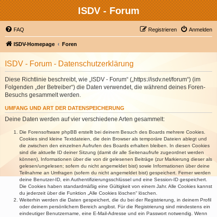
ISDV - Forum
FAQ
Registrieren
Anmelden
ISDV-Homepage
Foren
ISDV - Forum - Datenschutzerklärung
Diese Richtlinie beschreibt, wie „ISDV - Forum“ („https://isdv.net/forum“) (im
Folgenden „der Betreiber“) die Daten verwendet, die während deines Foren-
Besuchs gesammelt werden.
UMFANG UND ART DER DATENSPEICHERUNG
Deine Daten werden auf vier verschiedene Arten gesammelt:
Die Forensoftware phpBB erstellt bei deinem Besuch des Boards mehrere Cookies.
Cookies sind kleine Textdateien, die dein Browser als temporäre Dateien ablegt und
die zwischen den einzelnen Aufrufen des Boards erhalten bleiben. In diesen Cookies
sind die aktuelle ID deiner Sitzung (damit dir alle Seitenaufrufe zugeordnet werden
können), Informationen über die von dir gelesenen Beiträge (zur Markierung dieser als
gelesen/ungelesen; sofern du nicht angemeldet bist) sowie Informationen über deine
Teilnahme an Umfragen (sofern du nicht angemeldet bist) gespeichert. Ferner werden
deine Benutzer-ID, ein Authentifizierungsschlüssel und eine Session-ID gespeichert.
Die Cookies haben standardmäßig eine Gültigkeit von einem Jahr. Alle Cookies kannst
du jederzeit über die Funktion „Alle Cookies löschen“ löschen.
Weiterhin werden die Daten gespeichert, die du bei der Registrierung, in deinem Profil
oder deinem persönlichem Bereich angibst. Für die Registrierung sind mindestens ein
eindeutiger Benutzername, eine E-Mail-Adresse und ein Passwort notwendig. Wenn