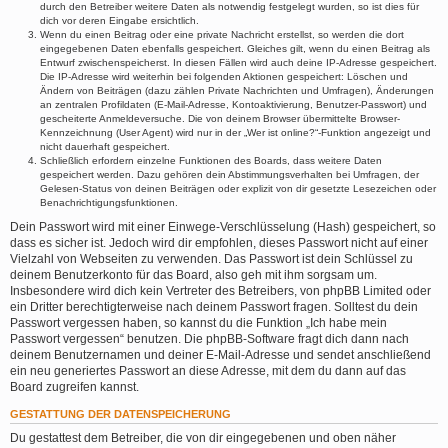
durch den Betreiber weitere Daten als notwendig festgelegt wurden, so ist dies für
dich vor deren Eingabe ersichtlich.
Wenn du einen Beitrag oder eine private Nachricht erstellst, so werden die dort
eingegebenen Daten ebenfalls gespeichert. Gleiches gilt, wenn du einen Beitrag als
Entwurf zwischenspeicherst. In diesen Fällen wird auch deine IP-Adresse gespeichert.
Die IP-Adresse wird weiterhin bei folgenden Aktionen gespeichert: Löschen und
Ändern von Beiträgen (dazu zählen Private Nachrichten und Umfragen), Änderungen
an zentralen Profildaten (E-Mail-Adresse, Kontoaktivierung, Benutzer-Passwort) und
gescheiterte Anmeldeversuche. Die von deinem Browser übermittelte Browser-
Kennzeichnung (User Agent) wird nur in der „Wer ist online?“-Funktion angezeigt und
nicht dauerhaft gespeichert.
Schließlich erfordern einzelne Funktionen des Boards, dass weitere Daten
gespeichert werden. Dazu gehören dein Abstimmungsverhalten bei Umfragen, der
Gelesen-Status von deinen Beiträgen oder explizit von dir gesetzte Lesezeichen oder
Benachrichtigungsfunktionen.
Dein Passwort wird mit einer Einwege-Verschlüsselung (Hash) gespeichert, so
dass es sicher ist. Jedoch wird dir empfohlen, dieses Passwort nicht auf einer
Vielzahl von Webseiten zu verwenden. Das Passwort ist dein Schlüssel zu
deinem Benutzerkonto für das Board, also geh mit ihm sorgsam um.
Insbesondere wird dich kein Vertreter des Betreibers, von phpBB Limited oder
ein Dritter berechtigterweise nach deinem Passwort fragen. Solltest du dein
Passwort vergessen haben, so kannst du die Funktion „Ich habe mein
Passwort vergessen“ benutzen. Die phpBB-Software fragt dich dann nach
deinem Benutzernamen und deiner E-Mail-Adresse und sendet anschließend
ein neu generiertes Passwort an diese Adresse, mit dem du dann auf das
Board zugreifen kannst.
GESTATTUNG DER DATENSPEICHERUNG
Du gestattest dem Betreiber, die von dir eingegebenen und oben näher