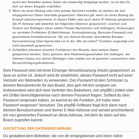
durch den Betreiber weitere Daten als notwendig festgelegt wurden, so ist dies für
dich vor deren Eingabe ersichtlich.
Wenn du einen Beitrag oder eine private Nachricht erstellst, so werden die dort
eingegebenen Daten ebenfalls gespeichert. Gleiches gilt, wenn du einen Beitrag als
Entwurf zwischenspeicherst. In diesen Fällen wird auch deine IP-Adresse gespeichert.
Die IP-Adresse wird weiterhin bei folgenden Aktionen gespeichert: Löschen und
Ändern von Beiträgen (dazu zählen Private Nachrichten und Umfragen), Änderungen
an zentralen Profildaten (E-Mail-Adresse, Kontoaktivierung, Benutzer-Passwort) und
gescheiterte Anmeldeversuche. Die von deinem Browser übermittelte Browser-
Kennzeichnung (User Agent) wird nur in der „Wer ist online?“-Funktion angezeigt und
nicht dauerhaft gespeichert.
Schließlich erfordern einzelne Funktionen des Boards, dass weitere Daten
gespeichert werden. Dazu gehören dein Abstimmungsverhalten bei Umfragen, der
Gelesen-Status von deinen Beiträgen oder explizit von dir gesetzte Lesezeichen oder
Benachrichtigungsfunktionen.
Dein Passwort wird mit einer Einwege-Verschlüsselung (Hash) gespeichert, so
dass es sicher ist. Jedoch wird dir empfohlen, dieses Passwort nicht auf einer
Vielzahl von Webseiten zu verwenden. Das Passwort ist dein Schlüssel zu
deinem Benutzerkonto für das Board, also geh mit ihm sorgsam um.
Insbesondere wird dich kein Vertreter des Betreibers, von phpBB Limited oder
ein Dritter berechtigterweise nach deinem Passwort fragen. Solltest du dein
Passwort vergessen haben, so kannst du die Funktion „Ich habe mein
Passwort vergessen“ benutzen. Die phpBB-Software fragt dich dann nach
deinem Benutzernamen und deiner E-Mail-Adresse und sendet anschließend
ein neu generiertes Passwort an diese Adresse, mit dem du dann auf das
Board zugreifen kannst.
GESTATTUNG DER DATENSPEICHERUNG
Du gestattest dem Betreiber, die von dir eingegebenen und oben näher