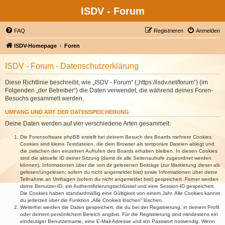
ISDV - Forum
FAQ
Registrieren
Anmelden
ISDV-Homepage
Foren
ISDV - Forum - Datenschutzerklärung
Diese Richtlinie beschreibt, wie „ISDV - Forum“ („https://isdv.net/forum“) (im
Folgenden „der Betreiber“) die Daten verwendet, die während deines Foren-
Besuchs gesammelt werden.
UMFANG UND ART DER DATENSPEICHERUNG
Deine Daten werden auf vier verschiedene Arten gesammelt:
Die Forensoftware phpBB erstellt bei deinem Besuch des Boards mehrere Cookies.
Cookies sind kleine Textdateien, die dein Browser als temporäre Dateien ablegt und
die zwischen den einzelnen Aufrufen des Boards erhalten bleiben. In diesen Cookies
sind die aktuelle ID deiner Sitzung (damit dir alle Seitenaufrufe zugeordnet werden
können), Informationen über die von dir gelesenen Beiträge (zur Markierung dieser als
gelesen/ungelesen; sofern du nicht angemeldet bist) sowie Informationen über deine
Teilnahme an Umfragen (sofern du nicht angemeldet bist) gespeichert. Ferner werden
deine Benutzer-ID, ein Authentifizierungsschlüssel und eine Session-ID gespeichert.
Die Cookies haben standardmäßig eine Gültigkeit von einem Jahr. Alle Cookies kannst
du jederzeit über die Funktion „Alle Cookies löschen“ löschen.
Weiterhin werden die Daten gespeichert, die du bei der Registrierung, in deinem Profil
oder deinem persönlichem Bereich angibst. Für die Registrierung sind mindestens ein
eindeutiger Benutzername, eine E-Mail-Adresse und ein Passwort notwendig. Wenn