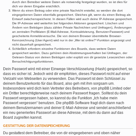
durch den Betreiber weitere Daten als notwendig festgelegt wurden, so ist dies für
dich vor deren Eingabe ersichtlich.
Wenn du einen Beitrag oder eine private Nachricht erstellst, so werden die dort
eingegebenen Daten ebenfalls gespeichert. Gleiches gilt, wenn du einen Beitrag als
Entwurf zwischenspeicherst. In diesen Fällen wird auch deine IP-Adresse gespeichert.
Die IP-Adresse wird weiterhin bei folgenden Aktionen gespeichert: Löschen und
Ändern von Beiträgen (dazu zählen Private Nachrichten und Umfragen), Änderungen
an zentralen Profildaten (E-Mail-Adresse, Kontoaktivierung, Benutzer-Passwort) und
gescheiterte Anmeldeversuche. Die von deinem Browser übermittelte Browser-
Kennzeichnung (User Agent) wird nur in der „Wer ist online?“-Funktion angezeigt und
nicht dauerhaft gespeichert.
Schließlich erfordern einzelne Funktionen des Boards, dass weitere Daten
gespeichert werden. Dazu gehören dein Abstimmungsverhalten bei Umfragen, der
Gelesen-Status von deinen Beiträgen oder explizit von dir gesetzte Lesezeichen oder
Benachrichtigungsfunktionen.
Dein Passwort wird mit einer Einwege-Verschlüsselung (Hash) gespeichert, so
dass es sicher ist. Jedoch wird dir empfohlen, dieses Passwort nicht auf einer
Vielzahl von Webseiten zu verwenden. Das Passwort ist dein Schlüssel zu
deinem Benutzerkonto für das Board, also geh mit ihm sorgsam um.
Insbesondere wird dich kein Vertreter des Betreibers, von phpBB Limited oder
ein Dritter berechtigterweise nach deinem Passwort fragen. Solltest du dein
Passwort vergessen haben, so kannst du die Funktion „Ich habe mein
Passwort vergessen“ benutzen. Die phpBB-Software fragt dich dann nach
deinem Benutzernamen und deiner E-Mail-Adresse und sendet anschließend
ein neu generiertes Passwort an diese Adresse, mit dem du dann auf das
Board zugreifen kannst.
GESTATTUNG DER DATENSPEICHERUNG
Du gestattest dem Betreiber, die von dir eingegebenen und oben näher