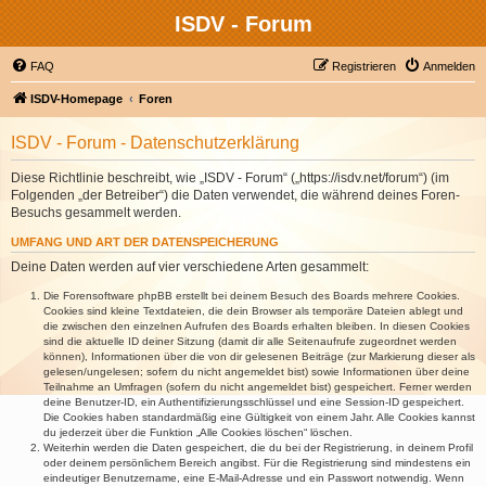
ISDV - Forum
FAQ
Registrieren
Anmelden
ISDV-Homepage
Foren
ISDV - Forum - Datenschutzerklärung
Diese Richtlinie beschreibt, wie „ISDV - Forum“ („https://isdv.net/forum“) (im
Folgenden „der Betreiber“) die Daten verwendet, die während deines Foren-
Besuchs gesammelt werden.
UMFANG UND ART DER DATENSPEICHERUNG
Deine Daten werden auf vier verschiedene Arten gesammelt:
Die Forensoftware phpBB erstellt bei deinem Besuch des Boards mehrere Cookies.
Cookies sind kleine Textdateien, die dein Browser als temporäre Dateien ablegt und
die zwischen den einzelnen Aufrufen des Boards erhalten bleiben. In diesen Cookies
sind die aktuelle ID deiner Sitzung (damit dir alle Seitenaufrufe zugeordnet werden
können), Informationen über die von dir gelesenen Beiträge (zur Markierung dieser als
gelesen/ungelesen; sofern du nicht angemeldet bist) sowie Informationen über deine
Teilnahme an Umfragen (sofern du nicht angemeldet bist) gespeichert. Ferner werden
deine Benutzer-ID, ein Authentifizierungsschlüssel und eine Session-ID gespeichert.
Die Cookies haben standardmäßig eine Gültigkeit von einem Jahr. Alle Cookies kannst
du jederzeit über die Funktion „Alle Cookies löschen“ löschen.
Weiterhin werden die Daten gespeichert, die du bei der Registrierung, in deinem Profil
oder deinem persönlichem Bereich angibst. Für die Registrierung sind mindestens ein
eindeutiger Benutzername, eine E-Mail-Adresse und ein Passwort notwendig. Wenn