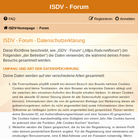
ISDV - Forum
FAQ
Registrieren
Anmelden
ISDV-Homepage
Foren
ISDV - Forum - Datenschutzerklärung
Diese Richtlinie beschreibt, wie „ISDV - Forum“ („https://isdv.net/forum“) (im
Folgenden „der Betreiber“) die Daten verwendet, die während deines Foren-
Besuchs gesammelt werden.
UMFANG UND ART DER DATENSPEICHERUNG
Deine Daten werden auf vier verschiedene Arten gesammelt:
Die Forensoftware phpBB erstellt bei deinem Besuch des Boards mehrere Cookies.
Cookies sind kleine Textdateien, die dein Browser als temporäre Dateien ablegt und
die zwischen den einzelnen Aufrufen des Boards erhalten bleiben. In diesen Cookies
sind die aktuelle ID deiner Sitzung (damit dir alle Seitenaufrufe zugeordnet werden
können), Informationen über die von dir gelesenen Beiträge (zur Markierung dieser als
gelesen/ungelesen; sofern du nicht angemeldet bist) sowie Informationen über deine
Teilnahme an Umfragen (sofern du nicht angemeldet bist) gespeichert. Ferner werden
deine Benutzer-ID, ein Authentifizierungsschlüssel und eine Session-ID gespeichert.
Die Cookies haben standardmäßig eine Gültigkeit von einem Jahr. Alle Cookies kannst
du jederzeit über die Funktion „Alle Cookies löschen“ löschen.
Weiterhin werden die Daten gespeichert, die du bei der Registrierung, in deinem Profil
oder deinem persönlichem Bereich angibst. Für die Registrierung sind mindestens ein
eindeutiger Benutzername, eine E-Mail-Adresse und ein Passwort notwendig. Wenn