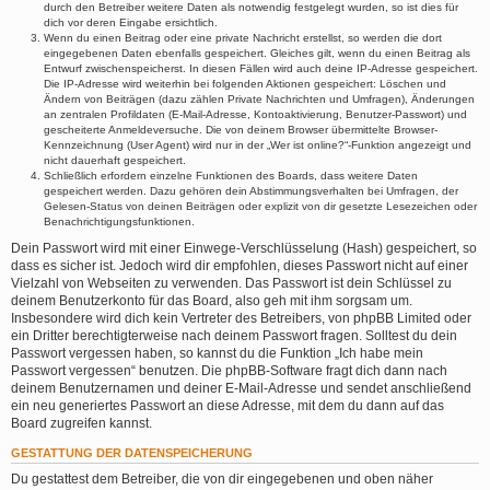
durch den Betreiber weitere Daten als notwendig festgelegt wurden, so ist dies für
dich vor deren Eingabe ersichtlich.
Wenn du einen Beitrag oder eine private Nachricht erstellst, so werden die dort
eingegebenen Daten ebenfalls gespeichert. Gleiches gilt, wenn du einen Beitrag als
Entwurf zwischenspeicherst. In diesen Fällen wird auch deine IP-Adresse gespeichert.
Die IP-Adresse wird weiterhin bei folgenden Aktionen gespeichert: Löschen und
Ändern von Beiträgen (dazu zählen Private Nachrichten und Umfragen), Änderungen
an zentralen Profildaten (E-Mail-Adresse, Kontoaktivierung, Benutzer-Passwort) und
gescheiterte Anmeldeversuche. Die von deinem Browser übermittelte Browser-
Kennzeichnung (User Agent) wird nur in der „Wer ist online?“-Funktion angezeigt und
nicht dauerhaft gespeichert.
Schließlich erfordern einzelne Funktionen des Boards, dass weitere Daten
gespeichert werden. Dazu gehören dein Abstimmungsverhalten bei Umfragen, der
Gelesen-Status von deinen Beiträgen oder explizit von dir gesetzte Lesezeichen oder
Benachrichtigungsfunktionen.
Dein Passwort wird mit einer Einwege-Verschlüsselung (Hash) gespeichert, so
dass es sicher ist. Jedoch wird dir empfohlen, dieses Passwort nicht auf einer
Vielzahl von Webseiten zu verwenden. Das Passwort ist dein Schlüssel zu
deinem Benutzerkonto für das Board, also geh mit ihm sorgsam um.
Insbesondere wird dich kein Vertreter des Betreibers, von phpBB Limited oder
ein Dritter berechtigterweise nach deinem Passwort fragen. Solltest du dein
Passwort vergessen haben, so kannst du die Funktion „Ich habe mein
Passwort vergessen“ benutzen. Die phpBB-Software fragt dich dann nach
deinem Benutzernamen und deiner E-Mail-Adresse und sendet anschließend
ein neu generiertes Passwort an diese Adresse, mit dem du dann auf das
Board zugreifen kannst.
GESTATTUNG DER DATENSPEICHERUNG
Du gestattest dem Betreiber, die von dir eingegebenen und oben näher