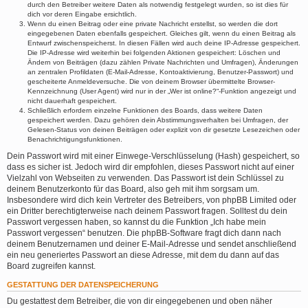
durch den Betreiber weitere Daten als notwendig festgelegt wurden, so ist dies für
dich vor deren Eingabe ersichtlich.
Wenn du einen Beitrag oder eine private Nachricht erstellst, so werden die dort
eingegebenen Daten ebenfalls gespeichert. Gleiches gilt, wenn du einen Beitrag als
Entwurf zwischenspeicherst. In diesen Fällen wird auch deine IP-Adresse gespeichert.
Die IP-Adresse wird weiterhin bei folgenden Aktionen gespeichert: Löschen und
Ändern von Beiträgen (dazu zählen Private Nachrichten und Umfragen), Änderungen
an zentralen Profildaten (E-Mail-Adresse, Kontoaktivierung, Benutzer-Passwort) und
gescheiterte Anmeldeversuche. Die von deinem Browser übermittelte Browser-
Kennzeichnung (User Agent) wird nur in der „Wer ist online?“-Funktion angezeigt und
nicht dauerhaft gespeichert.
Schließlich erfordern einzelne Funktionen des Boards, dass weitere Daten
gespeichert werden. Dazu gehören dein Abstimmungsverhalten bei Umfragen, der
Gelesen-Status von deinen Beiträgen oder explizit von dir gesetzte Lesezeichen oder
Benachrichtigungsfunktionen.
Dein Passwort wird mit einer Einwege-Verschlüsselung (Hash) gespeichert, so
dass es sicher ist. Jedoch wird dir empfohlen, dieses Passwort nicht auf einer
Vielzahl von Webseiten zu verwenden. Das Passwort ist dein Schlüssel zu
deinem Benutzerkonto für das Board, also geh mit ihm sorgsam um.
Insbesondere wird dich kein Vertreter des Betreibers, von phpBB Limited oder
ein Dritter berechtigterweise nach deinem Passwort fragen. Solltest du dein
Passwort vergessen haben, so kannst du die Funktion „Ich habe mein
Passwort vergessen“ benutzen. Die phpBB-Software fragt dich dann nach
deinem Benutzernamen und deiner E-Mail-Adresse und sendet anschließend
ein neu generiertes Passwort an diese Adresse, mit dem du dann auf das
Board zugreifen kannst.
GESTATTUNG DER DATENSPEICHERUNG
Du gestattest dem Betreiber, die von dir eingegebenen und oben näher