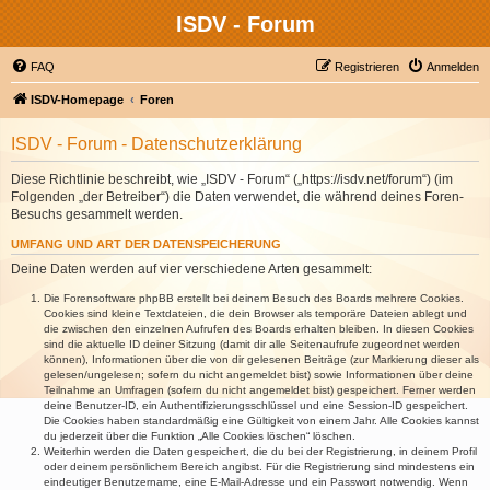
ISDV - Forum
FAQ
Registrieren
Anmelden
ISDV-Homepage
Foren
ISDV - Forum - Datenschutzerklärung
Diese Richtlinie beschreibt, wie „ISDV - Forum“ („https://isdv.net/forum“) (im
Folgenden „der Betreiber“) die Daten verwendet, die während deines Foren-
Besuchs gesammelt werden.
UMFANG UND ART DER DATENSPEICHERUNG
Deine Daten werden auf vier verschiedene Arten gesammelt:
Die Forensoftware phpBB erstellt bei deinem Besuch des Boards mehrere Cookies.
Cookies sind kleine Textdateien, die dein Browser als temporäre Dateien ablegt und
die zwischen den einzelnen Aufrufen des Boards erhalten bleiben. In diesen Cookies
sind die aktuelle ID deiner Sitzung (damit dir alle Seitenaufrufe zugeordnet werden
können), Informationen über die von dir gelesenen Beiträge (zur Markierung dieser als
gelesen/ungelesen; sofern du nicht angemeldet bist) sowie Informationen über deine
Teilnahme an Umfragen (sofern du nicht angemeldet bist) gespeichert. Ferner werden
deine Benutzer-ID, ein Authentifizierungsschlüssel und eine Session-ID gespeichert.
Die Cookies haben standardmäßig eine Gültigkeit von einem Jahr. Alle Cookies kannst
du jederzeit über die Funktion „Alle Cookies löschen“ löschen.
Weiterhin werden die Daten gespeichert, die du bei der Registrierung, in deinem Profil
oder deinem persönlichem Bereich angibst. Für die Registrierung sind mindestens ein
eindeutiger Benutzername, eine E-Mail-Adresse und ein Passwort notwendig. Wenn