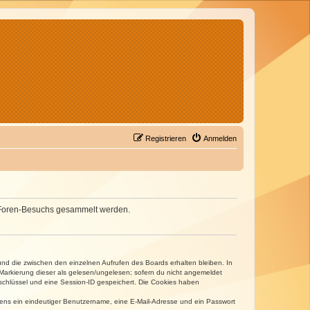
Registrieren
Anmelden
nes Foren-Besuchs gesammelt werden.
und die zwischen den einzelnen Aufrufen des Boards erhalten bleiben. In
r Markierung dieser als gelesen/ungelesen; sofern du nicht angemeldet
sschlüssel und eine Session-ID gespeichert. Die Cookies haben
estens ein eindeutiger Benutzername, eine E-Mail-Adresse und ein Passwort