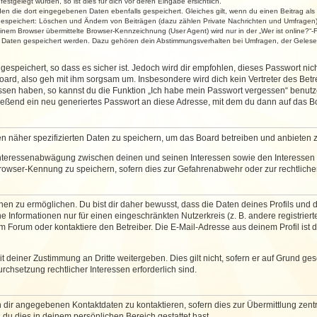
stgelegt wurden, so ist dies für dich vor deren Eingabe ersichtlich.
rden die dort eingegebenen Daten ebenfalls gespeichert. Gleiches gilt, wenn du einen Beitrag als
 gespeichert: Löschen und Ändern von Beiträgen (dazu zählen Private Nachrichten und Umfragen)
em Browser übermittelte Browser-Kennzeichnung (User Agent) wird nur in der „Wer ist online?“-F
re Daten gespeichert werden. Dazu gehören dein Abstimmungsverhalten bei Umfragen, der Gelesen
espeichert, so dass es sicher ist. Jedoch wird dir empfohlen, dieses Passwort ni
ard, also geh mit ihm sorgsam um. Insbesondere wird dich kein Vertreter des Betre
essen haben, so kannst du die Funktion „Ich habe mein Passwort vergessen“ benut
ßend ein neu generiertes Passwort an diese Adresse, mit dem du dann auf das Bo
en näher spezifizierten Daten zu speichern, um das Board betreiben und anbieten 
 Interessenabwägung zwischen deinen und seinen Interessen sowie den Interessen D
rowser-Kennung zu speichern, sofern dies zur Gefahrenabwehr oder zur rechtlichen
 zu ermöglichen. Du bist dir daher bewusst, dass die Daten deines Profils und die 
e Informationen nur für einen eingeschränkten Nutzerkreis (z. B. andere registriert
Forum oder kontaktiere den Betreiber. Die E-Mail-Adresse aus deinem Profil ist d
 deiner Zustimmung an Dritte weitergeben. Dies gilt nicht, sofern er auf Grund ge
urchsetzung rechtlicher Interessen erforderlich sind.
 dir angegebenen Kontaktdaten zu kontaktieren, sofern dies zur Übermittlung zentra
 du dies in deinem persönlichen Bereich gestattet hast.