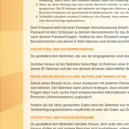
notwendig. Wenn durch den Betreiber weitere Daten als notwendig fe
Wenn du einen Beitrag oder eine private Nachricht erstellst, so we
gespeichert. Die IP-Adresse wird weiterhin bei folgenden Aktionen
Benutzer-Passwort) und gescheiterte Anmeldeversuche. Die von dein
Schließlich erfordern einzelne Funktionen des Boards, dass weite
oder Benachrichtigungsfunktionen.
Dein Passwort wird mit einer Einwege-Verschlüsselung (Hash) g
Passwort ist dein Schlüssel zu deinem Benutzerkonto für das Bo
nach deinem Passwort fragen. Solltest du dein Passwort verg
Benutzernamen und deiner E-Mail-Adresse und sendet anschlie
GESTATTUNG DER DATENSPEICHERUNG
Du gestattest dem Betreiber, die von dir eingegebenen und ob
Darüber hinaus ist der Betreiber berechtigt, im Rahmen einer
deiner IP-Adresse und der von deinem Browser übermittelter B
REGELUNGEN BEZÜGLICH DER WEITERGABE DEINER DATEN
Zweck eines Boards ist es, einen Austausch mit anderen Personen
sein können. Der Betreiber kann jedoch festlegen, dass einzeln
Fragen dazu hast, suche nach entsprechenden Informationen im 
Personen (Administratoren) zugänglich.
Andere als die oben genannten Daten wird der Betreiber nur mit
Strafverfolgungsbehörden) verpflichtet ist oder die Daten zur D
GESTATTUNG DER KONTAKTAUFNAHME
Du gestattest dem Betreiber darüber hinaus, dich unter den von
hinaus dürfen er und andere Benutzer dich kontaktieren, sofern