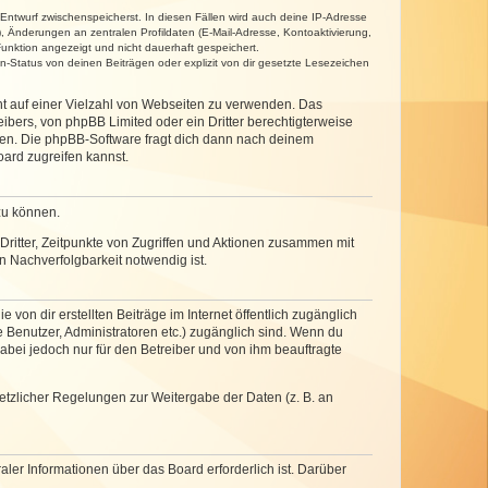
 Entwurf zwischenspeicherst. In diesen Fällen wird auch deine IP-Adresse
, Änderungen an zentralen Profildaten (E-Mail-Adresse, Kontoaktivierung,
unktion angezeigt und nicht dauerhaft gespeichert.
-Status von deinen Beiträgen oder explizit von dir gesetzte Lesezeichen
cht auf einer Vielzahl von Webseiten zu verwenden. Das
ibers, von phpBB Limited oder ein Dritter berechtigterweise
zen. Die phpBB-Software fragt dich dann nach deinem
ard zugreifen kannst.
zu können.
ritter, Zeitpunkte von Zugriffen und Aktionen zusammen mit
 Nachverfolgbarkeit notwendig ist.
von dir erstellten Beiträge im Internet öffentlich zugänglich
e Benutzer, Administratoren etc.) zugänglich sind. Wenn du
abei jedoch nur für den Betreiber und von ihm beauftragte
setzlicher Regelungen zur Weitergabe der Daten (z. B. an
ler Informationen über das Board erforderlich ist. Darüber