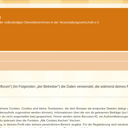
m
r selbständigen Dienstleister/Innen in der Veranstaltungswirtschaft e.V.
v.net/forum“) (im Folgenden „der Betreiber“) die Daten verwendet, die während dei
rere Cookies. Cookies sind kleine Textdateien, die dein Browser als temporäre Dateien ablegt 
 Seitenaufrufe zugeordnet werden können), Informationen über die von dir gelesenen Beiträge (zu
n du nicht angemeldet bist) gespeichert. Ferner werden deine Benutzer-ID, ein Authentifizierung
u jederzeit über die Funktion „Alle Cookies löschen“ löschen.
ng, in deinem Profil oder deinem persönlichem Bereich angibst. Für die Registrierung sind mind