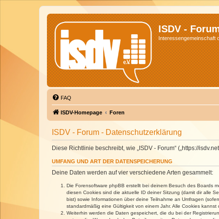
ISDV - Foru
Interessengemeinschaft de
FAQ
ISDV-Homepage
Foren
ISDV - Forum - Datenschutzerklärung
Diese Richtlinie beschreibt, wie „ISDV - Forum“ („https://isd
UMFANG UND ART DER DATENSPEICHERUNG
Deine Daten werden auf vier verschiedene Arten gesammelt:
Die Forensoftware phpBB erstellt bei deinem Besuch des Boards meh
diesen Cookies sind die aktuelle ID deiner Sitzung (damit dir alle
bist) sowie Informationen über deine Teilnahme an Umfragen (sofer
standardmäßig eine Gültigkeit von einem Jahr. Alle Cookies kannst d
Weiterhin werden die Daten gespeichert, die du bei der Registrieru