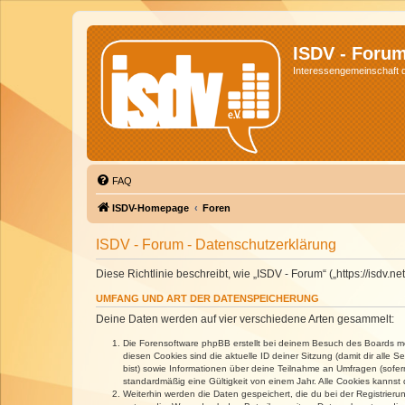
ISDV - Foru
Interessengemeinschaft de
FAQ
ISDV-Homepage
Foren
ISDV - Forum - Datenschutzerklärung
Diese Richtlinie beschreibt, wie „ISDV - Forum“ („https://isd
UMFANG UND ART DER DATENSPEICHERUNG
Deine Daten werden auf vier verschiedene Arten gesammelt:
Die Forensoftware phpBB erstellt bei deinem Besuch des Boards meh
diesen Cookies sind die aktuelle ID deiner Sitzung (damit dir alle
bist) sowie Informationen über deine Teilnahme an Umfragen (sofer
standardmäßig eine Gültigkeit von einem Jahr. Alle Cookies kannst d
Weiterhin werden die Daten gespeichert, die du bei der Registrieru