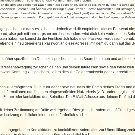
stgelegt wurden, so ist dies für dich vor deren Eingabe ersichtlich.
rden die dort eingegebenen Daten ebenfalls gespeichert. Gleiches gilt, wenn du einen Beitrag als
 gespeichert: Löschen und Ändern von Beiträgen (dazu zählen Private Nachrichten und Umfragen)
em Browser übermittelte Browser-Kennzeichnung (User Agent) wird nur in der „Wer ist online?“-F
re Daten gespeichert werden. Dazu gehören dein Abstimmungsverhalten bei Umfragen, der Gelesen
espeichert, so dass es sicher ist. Jedoch wird dir empfohlen, dieses Passwort ni
ard, also geh mit ihm sorgsam um. Insbesondere wird dich kein Vertreter des Betre
essen haben, so kannst du die Funktion „Ich habe mein Passwort vergessen“ benut
ßend ein neu generiertes Passwort an diese Adresse, mit dem du dann auf das Bo
en näher spezifizierten Daten zu speichern, um das Board betreiben und anbieten 
 Interessenabwägung zwischen deinen und seinen Interessen sowie den Interessen D
rowser-Kennung zu speichern, sofern dies zur Gefahrenabwehr oder zur rechtlichen
 zu ermöglichen. Du bist dir daher bewusst, dass die Daten deines Profils und die 
e Informationen nur für einen eingeschränkten Nutzerkreis (z. B. andere registriert
Forum oder kontaktiere den Betreiber. Die E-Mail-Adresse aus deinem Profil ist d
 deiner Zustimmung an Dritte weitergeben. Dies gilt nicht, sofern er auf Grund ge
urchsetzung rechtlicher Interessen erforderlich sind.
 dir angegebenen Kontaktdaten zu kontaktieren, sofern dies zur Übermittlung zentra
 du dies in deinem persönlichen Bereich gestattet hast.