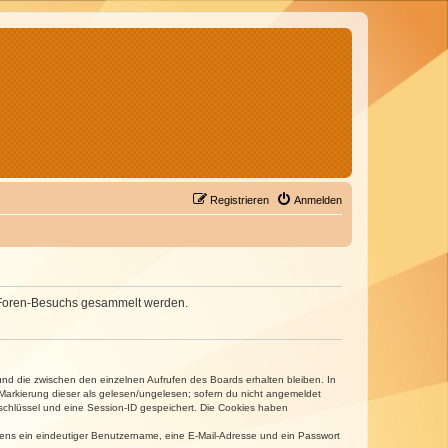
Registrieren
Anmelden
nes Foren-Besuchs gesammelt werden.
und die zwischen den einzelnen Aufrufen des Boards erhalten bleiben. In
r Markierung dieser als gelesen/ungelesen; sofern du nicht angemeldet
sschlüssel und eine Session-ID gespeichert. Die Cookies haben
estens ein eindeutiger Benutzername, eine E-Mail-Adresse und ein Passwort