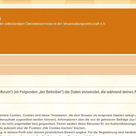
m
r selbständigen Dienstleister/Innen in der Veranstaltungswirtschaft e.V.
v.net/forum“) (im Folgenden „der Betreiber“) die Daten verwendet, die während dei
rere Cookies. Cookies sind kleine Textdateien, die dein Browser als temporäre Dateien ablegt 
 Seitenaufrufe zugeordnet werden können), Informationen über die von dir gelesenen Beiträge (zu
n du nicht angemeldet bist) gespeichert. Ferner werden deine Benutzer-ID, ein Authentifizierung
u jederzeit über die Funktion „Alle Cookies löschen“ löschen.
ng, in deinem Profil oder deinem persönlichem Bereich angibst. Für die Registrierung sind mind