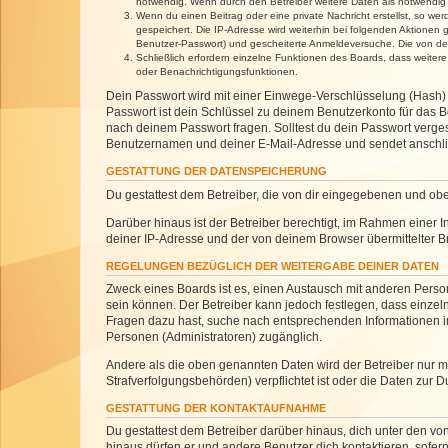
notwendig. Wenn durch den Betreiber weitere Daten als notwendig fe
Wenn du einen Beitrag oder eine private Nachricht erstellst, so we
gespeichert. Die IP-Adresse wird weiterhin bei folgenden Aktionen
Benutzer-Passwort) und gescheiterte Anmeldeversuche. Die von dein
Schließlich erfordern einzelne Funktionen des Boards, dass weite
oder Benachrichtigungsfunktionen.
Dein Passwort wird mit einer Einwege-Verschlüsselung (Hash) g
Passwort ist dein Schlüssel zu deinem Benutzerkonto für das Bo
nach deinem Passwort fragen. Solltest du dein Passwort verg
Benutzernamen und deiner E-Mail-Adresse und sendet anschlie
GESTATTUNG DER DATENSPEICHERUNG
Du gestattest dem Betreiber, die von dir eingegebenen und ob
Darüber hinaus ist der Betreiber berechtigt, im Rahmen einer
deiner IP-Adresse und der von deinem Browser übermittelter B
REGELUNGEN BEZÜGLICH DER WEITERGABE DEINER DATEN
Zweck eines Boards ist es, einen Austausch mit anderen Personen
sein können. Der Betreiber kann jedoch festlegen, dass einzeln
Fragen dazu hast, suche nach entsprechenden Informationen im 
Personen (Administratoren) zugänglich.
Andere als die oben genannten Daten wird der Betreiber nur mit
Strafverfolgungsbehörden) verpflichtet ist oder die Daten zur D
GESTATTUNG DER KONTAKTAUFNAHME
Du gestattest dem Betreiber darüber hinaus, dich unter den von
hinaus dürfen er und andere Benutzer dich kontaktieren, sofern