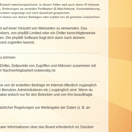
 Entwurf zwischenspeicherst. In diesen Fällen wird auch deine IP-Adresse
, Änderungen an zentralen Profildaten (E-Mail-Adresse, Kontoaktivierung,
unktion angezeigt und nicht dauerhaft gespeichert.
-Status von deinen Beiträgen oder explizit von dir gesetzte Lesezeichen
cht auf einer Vielzahl von Webseiten zu verwenden. Das
ibers, von phpBB Limited oder ein Dritter berechtigterweise
zen. Die phpBB-Software fragt dich dann nach deinem
ard zugreifen kannst.
zu können.
ritter, Zeitpunkte von Zugriffen und Aktionen zusammen mit
 Nachverfolgbarkeit notwendig ist.
von dir erstellten Beiträge im Internet öffentlich zugänglich
e Benutzer, Administratoren etc.) zugänglich sind. Wenn du
abei jedoch nur für den Betreiber und von ihm beauftragte
setzlicher Regelungen zur Weitergabe der Daten (z. B. an
ler Informationen über das Board erforderlich ist. Darüber