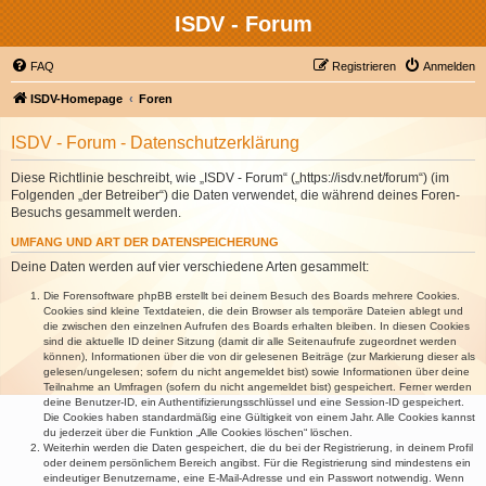
ISDV - Forum
FAQ
Registrieren
Anmelden
ISDV-Homepage
Foren
ISDV - Forum - Datenschutzerklärung
Diese Richtlinie beschreibt, wie „ISDV - Forum“ („https://isdv.net/forum“) (im
Folgenden „der Betreiber“) die Daten verwendet, die während deines Foren-
Besuchs gesammelt werden.
UMFANG UND ART DER DATENSPEICHERUNG
Deine Daten werden auf vier verschiedene Arten gesammelt:
Die Forensoftware phpBB erstellt bei deinem Besuch des Boards mehrere Cookies.
Cookies sind kleine Textdateien, die dein Browser als temporäre Dateien ablegt und
die zwischen den einzelnen Aufrufen des Boards erhalten bleiben. In diesen Cookies
sind die aktuelle ID deiner Sitzung (damit dir alle Seitenaufrufe zugeordnet werden
können), Informationen über die von dir gelesenen Beiträge (zur Markierung dieser als
gelesen/ungelesen; sofern du nicht angemeldet bist) sowie Informationen über deine
Teilnahme an Umfragen (sofern du nicht angemeldet bist) gespeichert. Ferner werden
deine Benutzer-ID, ein Authentifizierungsschlüssel und eine Session-ID gespeichert.
Die Cookies haben standardmäßig eine Gültigkeit von einem Jahr. Alle Cookies kannst
du jederzeit über die Funktion „Alle Cookies löschen“ löschen.
Weiterhin werden die Daten gespeichert, die du bei der Registrierung, in deinem Profil
oder deinem persönlichem Bereich angibst. Für die Registrierung sind mindestens ein
eindeutiger Benutzername, eine E-Mail-Adresse und ein Passwort notwendig. Wenn