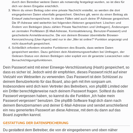
durch den Betreiber weitere Daten als notwendig festgelegt wurden, so ist dies für
dich vor deren Eingabe ersichtlich.
Wenn du einen Beitrag oder eine private Nachricht erstellst, so werden die dort
eingegebenen Daten ebenfalls gespeichert. Gleiches gilt, wenn du einen Beitrag als
Entwurf zwischenspeicherst. In diesen Fällen wird auch deine IP-Adresse gespeichert.
Die IP-Adresse wird weiterhin bei folgenden Aktionen gespeichert: Löschen und
Ändern von Beiträgen (dazu zählen Private Nachrichten und Umfragen), Änderungen
an zentralen Profildaten (E-Mail-Adresse, Kontoaktivierung, Benutzer-Passwort) und
gescheiterte Anmeldeversuche. Die von deinem Browser übermittelte Browser-
Kennzeichnung (User Agent) wird nur in der „Wer ist online?“-Funktion angezeigt und
nicht dauerhaft gespeichert.
Schließlich erfordern einzelne Funktionen des Boards, dass weitere Daten
gespeichert werden. Dazu gehören dein Abstimmungsverhalten bei Umfragen, der
Gelesen-Status von deinen Beiträgen oder explizit von dir gesetzte Lesezeichen oder
Benachrichtigungsfunktionen.
Dein Passwort wird mit einer Einwege-Verschlüsselung (Hash) gespeichert, so
dass es sicher ist. Jedoch wird dir empfohlen, dieses Passwort nicht auf einer
Vielzahl von Webseiten zu verwenden. Das Passwort ist dein Schlüssel zu
deinem Benutzerkonto für das Board, also geh mit ihm sorgsam um.
Insbesondere wird dich kein Vertreter des Betreibers, von phpBB Limited oder
ein Dritter berechtigterweise nach deinem Passwort fragen. Solltest du dein
Passwort vergessen haben, so kannst du die Funktion „Ich habe mein
Passwort vergessen“ benutzen. Die phpBB-Software fragt dich dann nach
deinem Benutzernamen und deiner E-Mail-Adresse und sendet anschließend
ein neu generiertes Passwort an diese Adresse, mit dem du dann auf das
Board zugreifen kannst.
GESTATTUNG DER DATENSPEICHERUNG
Du gestattest dem Betreiber, die von dir eingegebenen und oben näher