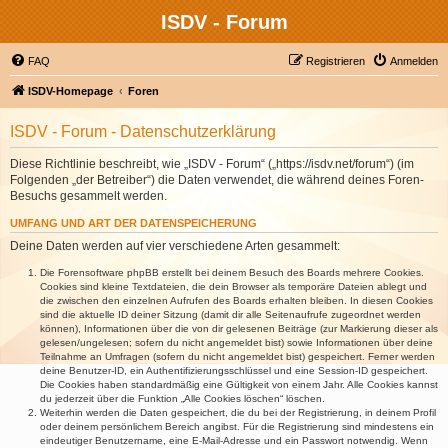
ISDV - Forum
FAQ
Registrieren
Anmelden
ISDV-Homepage
Foren
ISDV - Forum - Datenschutzerklärung
Diese Richtlinie beschreibt, wie „ISDV - Forum“ („https://isdv.net/forum“) (im
Folgenden „der Betreiber“) die Daten verwendet, die während deines Foren-
Besuchs gesammelt werden.
UMFANG UND ART DER DATENSPEICHERUNG
Deine Daten werden auf vier verschiedene Arten gesammelt:
Die Forensoftware phpBB erstellt bei deinem Besuch des Boards mehrere Cookies.
Cookies sind kleine Textdateien, die dein Browser als temporäre Dateien ablegt und
die zwischen den einzelnen Aufrufen des Boards erhalten bleiben. In diesen Cookies
sind die aktuelle ID deiner Sitzung (damit dir alle Seitenaufrufe zugeordnet werden
können), Informationen über die von dir gelesenen Beiträge (zur Markierung dieser als
gelesen/ungelesen; sofern du nicht angemeldet bist) sowie Informationen über deine
Teilnahme an Umfragen (sofern du nicht angemeldet bist) gespeichert. Ferner werden
deine Benutzer-ID, ein Authentifizierungsschlüssel und eine Session-ID gespeichert.
Die Cookies haben standardmäßig eine Gültigkeit von einem Jahr. Alle Cookies kannst
du jederzeit über die Funktion „Alle Cookies löschen“ löschen.
Weiterhin werden die Daten gespeichert, die du bei der Registrierung, in deinem Profil
oder deinem persönlichem Bereich angibst. Für die Registrierung sind mindestens ein
eindeutiger Benutzername, eine E-Mail-Adresse und ein Passwort notwendig. Wenn