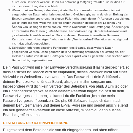
durch den Betreiber weitere Daten als notwendig festgelegt wurden, so ist dies für
dich vor deren Eingabe ersichtlich.
Wenn du einen Beitrag oder eine private Nachricht erstellst, so werden die dort
eingegebenen Daten ebenfalls gespeichert. Gleiches gilt, wenn du einen Beitrag als
Entwurf zwischenspeicherst. In diesen Fällen wird auch deine IP-Adresse gespeichert.
Die IP-Adresse wird weiterhin bei folgenden Aktionen gespeichert: Löschen und
Ändern von Beiträgen (dazu zählen Private Nachrichten und Umfragen), Änderungen
an zentralen Profildaten (E-Mail-Adresse, Kontoaktivierung, Benutzer-Passwort) und
gescheiterte Anmeldeversuche. Die von deinem Browser übermittelte Browser-
Kennzeichnung (User Agent) wird nur in der „Wer ist online?“-Funktion angezeigt und
nicht dauerhaft gespeichert.
Schließlich erfordern einzelne Funktionen des Boards, dass weitere Daten
gespeichert werden. Dazu gehören dein Abstimmungsverhalten bei Umfragen, der
Gelesen-Status von deinen Beiträgen oder explizit von dir gesetzte Lesezeichen oder
Benachrichtigungsfunktionen.
Dein Passwort wird mit einer Einwege-Verschlüsselung (Hash) gespeichert, so
dass es sicher ist. Jedoch wird dir empfohlen, dieses Passwort nicht auf einer
Vielzahl von Webseiten zu verwenden. Das Passwort ist dein Schlüssel zu
deinem Benutzerkonto für das Board, also geh mit ihm sorgsam um.
Insbesondere wird dich kein Vertreter des Betreibers, von phpBB Limited oder
ein Dritter berechtigterweise nach deinem Passwort fragen. Solltest du dein
Passwort vergessen haben, so kannst du die Funktion „Ich habe mein
Passwort vergessen“ benutzen. Die phpBB-Software fragt dich dann nach
deinem Benutzernamen und deiner E-Mail-Adresse und sendet anschließend
ein neu generiertes Passwort an diese Adresse, mit dem du dann auf das
Board zugreifen kannst.
GESTATTUNG DER DATENSPEICHERUNG
Du gestattest dem Betreiber, die von dir eingegebenen und oben näher