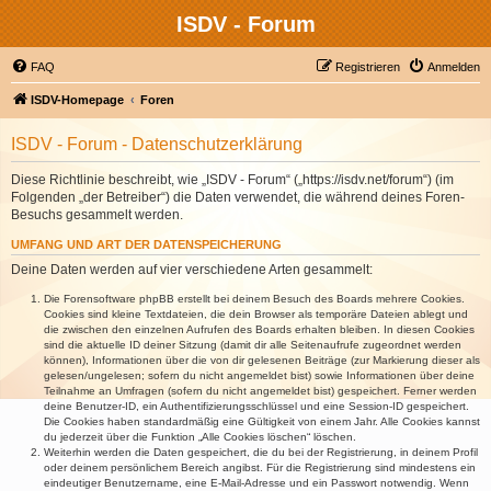
ISDV - Forum
FAQ
Registrieren
Anmelden
ISDV-Homepage
Foren
ISDV - Forum - Datenschutzerklärung
Diese Richtlinie beschreibt, wie „ISDV - Forum“ („https://isdv.net/forum“) (im
Folgenden „der Betreiber“) die Daten verwendet, die während deines Foren-
Besuchs gesammelt werden.
UMFANG UND ART DER DATENSPEICHERUNG
Deine Daten werden auf vier verschiedene Arten gesammelt:
Die Forensoftware phpBB erstellt bei deinem Besuch des Boards mehrere Cookies.
Cookies sind kleine Textdateien, die dein Browser als temporäre Dateien ablegt und
die zwischen den einzelnen Aufrufen des Boards erhalten bleiben. In diesen Cookies
sind die aktuelle ID deiner Sitzung (damit dir alle Seitenaufrufe zugeordnet werden
können), Informationen über die von dir gelesenen Beiträge (zur Markierung dieser als
gelesen/ungelesen; sofern du nicht angemeldet bist) sowie Informationen über deine
Teilnahme an Umfragen (sofern du nicht angemeldet bist) gespeichert. Ferner werden
deine Benutzer-ID, ein Authentifizierungsschlüssel und eine Session-ID gespeichert.
Die Cookies haben standardmäßig eine Gültigkeit von einem Jahr. Alle Cookies kannst
du jederzeit über die Funktion „Alle Cookies löschen“ löschen.
Weiterhin werden die Daten gespeichert, die du bei der Registrierung, in deinem Profil
oder deinem persönlichem Bereich angibst. Für die Registrierung sind mindestens ein
eindeutiger Benutzername, eine E-Mail-Adresse und ein Passwort notwendig. Wenn