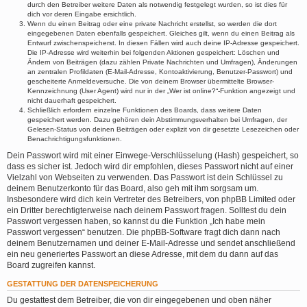
durch den Betreiber weitere Daten als notwendig festgelegt wurden, so ist dies für
dich vor deren Eingabe ersichtlich.
Wenn du einen Beitrag oder eine private Nachricht erstellst, so werden die dort
eingegebenen Daten ebenfalls gespeichert. Gleiches gilt, wenn du einen Beitrag als
Entwurf zwischenspeicherst. In diesen Fällen wird auch deine IP-Adresse gespeichert.
Die IP-Adresse wird weiterhin bei folgenden Aktionen gespeichert: Löschen und
Ändern von Beiträgen (dazu zählen Private Nachrichten und Umfragen), Änderungen
an zentralen Profildaten (E-Mail-Adresse, Kontoaktivierung, Benutzer-Passwort) und
gescheiterte Anmeldeversuche. Die von deinem Browser übermittelte Browser-
Kennzeichnung (User Agent) wird nur in der „Wer ist online?“-Funktion angezeigt und
nicht dauerhaft gespeichert.
Schließlich erfordern einzelne Funktionen des Boards, dass weitere Daten
gespeichert werden. Dazu gehören dein Abstimmungsverhalten bei Umfragen, der
Gelesen-Status von deinen Beiträgen oder explizit von dir gesetzte Lesezeichen oder
Benachrichtigungsfunktionen.
Dein Passwort wird mit einer Einwege-Verschlüsselung (Hash) gespeichert, so
dass es sicher ist. Jedoch wird dir empfohlen, dieses Passwort nicht auf einer
Vielzahl von Webseiten zu verwenden. Das Passwort ist dein Schlüssel zu
deinem Benutzerkonto für das Board, also geh mit ihm sorgsam um.
Insbesondere wird dich kein Vertreter des Betreibers, von phpBB Limited oder
ein Dritter berechtigterweise nach deinem Passwort fragen. Solltest du dein
Passwort vergessen haben, so kannst du die Funktion „Ich habe mein
Passwort vergessen“ benutzen. Die phpBB-Software fragt dich dann nach
deinem Benutzernamen und deiner E-Mail-Adresse und sendet anschließend
ein neu generiertes Passwort an diese Adresse, mit dem du dann auf das
Board zugreifen kannst.
GESTATTUNG DER DATENSPEICHERUNG
Du gestattest dem Betreiber, die von dir eingegebenen und oben näher