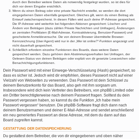
durch den Betreiber weitere Daten als notwendig festgelegt wurden, so ist dies für
dich vor deren Eingabe ersichtlich.
Wenn du einen Beitrag oder eine private Nachricht erstellst, so werden die dort
eingegebenen Daten ebenfalls gespeichert. Gleiches gilt, wenn du einen Beitrag als
Entwurf zwischenspeicherst. In diesen Fällen wird auch deine IP-Adresse gespeichert.
Die IP-Adresse wird weiterhin bei folgenden Aktionen gespeichert: Löschen und
Ändern von Beiträgen (dazu zählen Private Nachrichten und Umfragen), Änderungen
an zentralen Profildaten (E-Mail-Adresse, Kontoaktivierung, Benutzer-Passwort) und
gescheiterte Anmeldeversuche. Die von deinem Browser übermittelte Browser-
Kennzeichnung (User Agent) wird nur in der „Wer ist online?“-Funktion angezeigt und
nicht dauerhaft gespeichert.
Schließlich erfordern einzelne Funktionen des Boards, dass weitere Daten
gespeichert werden. Dazu gehören dein Abstimmungsverhalten bei Umfragen, der
Gelesen-Status von deinen Beiträgen oder explizit von dir gesetzte Lesezeichen oder
Benachrichtigungsfunktionen.
Dein Passwort wird mit einer Einwege-Verschlüsselung (Hash) gespeichert, so
dass es sicher ist. Jedoch wird dir empfohlen, dieses Passwort nicht auf einer
Vielzahl von Webseiten zu verwenden. Das Passwort ist dein Schlüssel zu
deinem Benutzerkonto für das Board, also geh mit ihm sorgsam um.
Insbesondere wird dich kein Vertreter des Betreibers, von phpBB Limited oder
ein Dritter berechtigterweise nach deinem Passwort fragen. Solltest du dein
Passwort vergessen haben, so kannst du die Funktion „Ich habe mein
Passwort vergessen“ benutzen. Die phpBB-Software fragt dich dann nach
deinem Benutzernamen und deiner E-Mail-Adresse und sendet anschließend
ein neu generiertes Passwort an diese Adresse, mit dem du dann auf das
Board zugreifen kannst.
GESTATTUNG DER DATENSPEICHERUNG
Du gestattest dem Betreiber, die von dir eingegebenen und oben näher