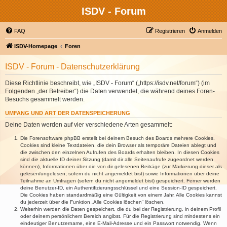
ISDV - Forum
FAQ
Registrieren
Anmelden
ISDV-Homepage
Foren
ISDV - Forum - Datenschutzerklärung
Diese Richtlinie beschreibt, wie „ISDV - Forum“ („https://isdv.net/forum“) (im
Folgenden „der Betreiber“) die Daten verwendet, die während deines Foren-
Besuchs gesammelt werden.
UMFANG UND ART DER DATENSPEICHERUNG
Deine Daten werden auf vier verschiedene Arten gesammelt:
Die Forensoftware phpBB erstellt bei deinem Besuch des Boards mehrere Cookies.
Cookies sind kleine Textdateien, die dein Browser als temporäre Dateien ablegt und
die zwischen den einzelnen Aufrufen des Boards erhalten bleiben. In diesen Cookies
sind die aktuelle ID deiner Sitzung (damit dir alle Seitenaufrufe zugeordnet werden
können), Informationen über die von dir gelesenen Beiträge (zur Markierung dieser als
gelesen/ungelesen; sofern du nicht angemeldet bist) sowie Informationen über deine
Teilnahme an Umfragen (sofern du nicht angemeldet bist) gespeichert. Ferner werden
deine Benutzer-ID, ein Authentifizierungsschlüssel und eine Session-ID gespeichert.
Die Cookies haben standardmäßig eine Gültigkeit von einem Jahr. Alle Cookies kannst
du jederzeit über die Funktion „Alle Cookies löschen“ löschen.
Weiterhin werden die Daten gespeichert, die du bei der Registrierung, in deinem Profil
oder deinem persönlichem Bereich angibst. Für die Registrierung sind mindestens ein
eindeutiger Benutzername, eine E-Mail-Adresse und ein Passwort notwendig. Wenn