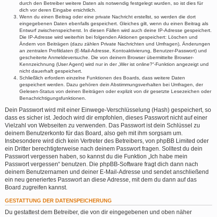
durch den Betreiber weitere Daten als notwendig festgelegt wurden, so ist dies für
dich vor deren Eingabe ersichtlich.
Wenn du einen Beitrag oder eine private Nachricht erstellst, so werden die dort
eingegebenen Daten ebenfalls gespeichert. Gleiches gilt, wenn du einen Beitrag als
Entwurf zwischenspeicherst. In diesen Fällen wird auch deine IP-Adresse gespeichert.
Die IP-Adresse wird weiterhin bei folgenden Aktionen gespeichert: Löschen und
Ändern von Beiträgen (dazu zählen Private Nachrichten und Umfragen), Änderungen
an zentralen Profildaten (E-Mail-Adresse, Kontoaktivierung, Benutzer-Passwort) und
gescheiterte Anmeldeversuche. Die von deinem Browser übermittelte Browser-
Kennzeichnung (User Agent) wird nur in der „Wer ist online?“-Funktion angezeigt und
nicht dauerhaft gespeichert.
Schließlich erfordern einzelne Funktionen des Boards, dass weitere Daten
gespeichert werden. Dazu gehören dein Abstimmungsverhalten bei Umfragen, der
Gelesen-Status von deinen Beiträgen oder explizit von dir gesetzte Lesezeichen oder
Benachrichtigungsfunktionen.
Dein Passwort wird mit einer Einwege-Verschlüsselung (Hash) gespeichert, so
dass es sicher ist. Jedoch wird dir empfohlen, dieses Passwort nicht auf einer
Vielzahl von Webseiten zu verwenden. Das Passwort ist dein Schlüssel zu
deinem Benutzerkonto für das Board, also geh mit ihm sorgsam um.
Insbesondere wird dich kein Vertreter des Betreibers, von phpBB Limited oder
ein Dritter berechtigterweise nach deinem Passwort fragen. Solltest du dein
Passwort vergessen haben, so kannst du die Funktion „Ich habe mein
Passwort vergessen“ benutzen. Die phpBB-Software fragt dich dann nach
deinem Benutzernamen und deiner E-Mail-Adresse und sendet anschließend
ein neu generiertes Passwort an diese Adresse, mit dem du dann auf das
Board zugreifen kannst.
GESTATTUNG DER DATENSPEICHERUNG
Du gestattest dem Betreiber, die von dir eingegebenen und oben näher