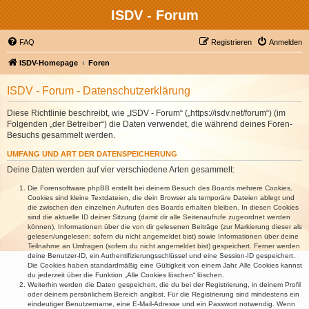
ISDV - Forum
FAQ
Registrieren
Anmelden
ISDV-Homepage
Foren
ISDV - Forum - Datenschutzerklärung
Diese Richtlinie beschreibt, wie „ISDV - Forum“ („https://isdv.net/forum“) (im
Folgenden „der Betreiber“) die Daten verwendet, die während deines Foren-
Besuchs gesammelt werden.
UMFANG UND ART DER DATENSPEICHERUNG
Deine Daten werden auf vier verschiedene Arten gesammelt:
Die Forensoftware phpBB erstellt bei deinem Besuch des Boards mehrere Cookies.
Cookies sind kleine Textdateien, die dein Browser als temporäre Dateien ablegt und
die zwischen den einzelnen Aufrufen des Boards erhalten bleiben. In diesen Cookies
sind die aktuelle ID deiner Sitzung (damit dir alle Seitenaufrufe zugeordnet werden
können), Informationen über die von dir gelesenen Beiträge (zur Markierung dieser als
gelesen/ungelesen; sofern du nicht angemeldet bist) sowie Informationen über deine
Teilnahme an Umfragen (sofern du nicht angemeldet bist) gespeichert. Ferner werden
deine Benutzer-ID, ein Authentifizierungsschlüssel und eine Session-ID gespeichert.
Die Cookies haben standardmäßig eine Gültigkeit von einem Jahr. Alle Cookies kannst
du jederzeit über die Funktion „Alle Cookies löschen“ löschen.
Weiterhin werden die Daten gespeichert, die du bei der Registrierung, in deinem Profil
oder deinem persönlichem Bereich angibst. Für die Registrierung sind mindestens ein
eindeutiger Benutzername, eine E-Mail-Adresse und ein Passwort notwendig. Wenn