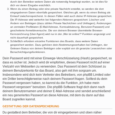
durch den Betreiber weitere Daten als notwendig festgelegt wurden, so ist dies für
dich vor deren Eingabe ersichtlich.
Wenn du einen Beitrag oder eine private Nachricht erstellst, so werden die dort
eingegebenen Daten ebenfalls gespeichert. Gleiches gilt, wenn du einen Beitrag als
Entwurf zwischenspeicherst. In diesen Fällen wird auch deine IP-Adresse gespeichert.
Die IP-Adresse wird weiterhin bei folgenden Aktionen gespeichert: Löschen und
Ändern von Beiträgen (dazu zählen Private Nachrichten und Umfragen), Änderungen
an zentralen Profildaten (E-Mail-Adresse, Kontoaktivierung, Benutzer-Passwort) und
gescheiterte Anmeldeversuche. Die von deinem Browser übermittelte Browser-
Kennzeichnung (User Agent) wird nur in der „Wer ist online?“-Funktion angezeigt und
nicht dauerhaft gespeichert.
Schließlich erfordern einzelne Funktionen des Boards, dass weitere Daten
gespeichert werden. Dazu gehören dein Abstimmungsverhalten bei Umfragen, der
Gelesen-Status von deinen Beiträgen oder explizit von dir gesetzte Lesezeichen oder
Benachrichtigungsfunktionen.
Dein Passwort wird mit einer Einwege-Verschlüsselung (Hash) gespeichert, so
dass es sicher ist. Jedoch wird dir empfohlen, dieses Passwort nicht auf einer
Vielzahl von Webseiten zu verwenden. Das Passwort ist dein Schlüssel zu
deinem Benutzerkonto für das Board, also geh mit ihm sorgsam um.
Insbesondere wird dich kein Vertreter des Betreibers, von phpBB Limited oder
ein Dritter berechtigterweise nach deinem Passwort fragen. Solltest du dein
Passwort vergessen haben, so kannst du die Funktion „Ich habe mein
Passwort vergessen“ benutzen. Die phpBB-Software fragt dich dann nach
deinem Benutzernamen und deiner E-Mail-Adresse und sendet anschließend
ein neu generiertes Passwort an diese Adresse, mit dem du dann auf das
Board zugreifen kannst.
GESTATTUNG DER DATENSPEICHERUNG
Du gestattest dem Betreiber, die von dir eingegebenen und oben näher