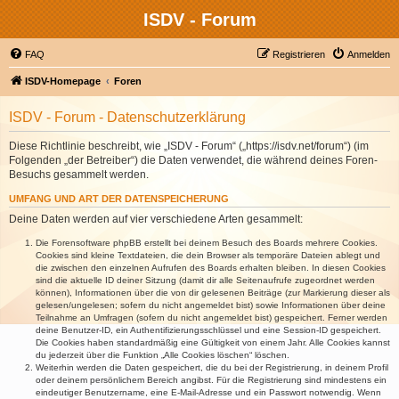
ISDV - Forum
FAQ
Registrieren
Anmelden
ISDV-Homepage
Foren
ISDV - Forum - Datenschutzerklärung
Diese Richtlinie beschreibt, wie „ISDV - Forum“ („https://isdv.net/forum“) (im
Folgenden „der Betreiber“) die Daten verwendet, die während deines Foren-
Besuchs gesammelt werden.
UMFANG UND ART DER DATENSPEICHERUNG
Deine Daten werden auf vier verschiedene Arten gesammelt:
Die Forensoftware phpBB erstellt bei deinem Besuch des Boards mehrere Cookies.
Cookies sind kleine Textdateien, die dein Browser als temporäre Dateien ablegt und
die zwischen den einzelnen Aufrufen des Boards erhalten bleiben. In diesen Cookies
sind die aktuelle ID deiner Sitzung (damit dir alle Seitenaufrufe zugeordnet werden
können), Informationen über die von dir gelesenen Beiträge (zur Markierung dieser als
gelesen/ungelesen; sofern du nicht angemeldet bist) sowie Informationen über deine
Teilnahme an Umfragen (sofern du nicht angemeldet bist) gespeichert. Ferner werden
deine Benutzer-ID, ein Authentifizierungsschlüssel und eine Session-ID gespeichert.
Die Cookies haben standardmäßig eine Gültigkeit von einem Jahr. Alle Cookies kannst
du jederzeit über die Funktion „Alle Cookies löschen“ löschen.
Weiterhin werden die Daten gespeichert, die du bei der Registrierung, in deinem Profil
oder deinem persönlichem Bereich angibst. Für die Registrierung sind mindestens ein
eindeutiger Benutzername, eine E-Mail-Adresse und ein Passwort notwendig. Wenn