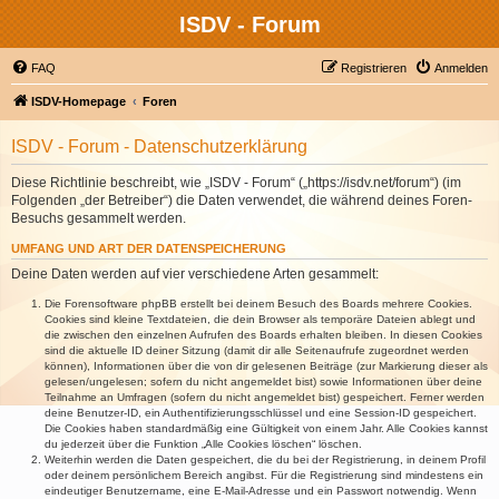
ISDV - Forum
FAQ
Registrieren
Anmelden
ISDV-Homepage
Foren
ISDV - Forum - Datenschutzerklärung
Diese Richtlinie beschreibt, wie „ISDV - Forum“ („https://isdv.net/forum“) (im
Folgenden „der Betreiber“) die Daten verwendet, die während deines Foren-
Besuchs gesammelt werden.
UMFANG UND ART DER DATENSPEICHERUNG
Deine Daten werden auf vier verschiedene Arten gesammelt:
Die Forensoftware phpBB erstellt bei deinem Besuch des Boards mehrere Cookies.
Cookies sind kleine Textdateien, die dein Browser als temporäre Dateien ablegt und
die zwischen den einzelnen Aufrufen des Boards erhalten bleiben. In diesen Cookies
sind die aktuelle ID deiner Sitzung (damit dir alle Seitenaufrufe zugeordnet werden
können), Informationen über die von dir gelesenen Beiträge (zur Markierung dieser als
gelesen/ungelesen; sofern du nicht angemeldet bist) sowie Informationen über deine
Teilnahme an Umfragen (sofern du nicht angemeldet bist) gespeichert. Ferner werden
deine Benutzer-ID, ein Authentifizierungsschlüssel und eine Session-ID gespeichert.
Die Cookies haben standardmäßig eine Gültigkeit von einem Jahr. Alle Cookies kannst
du jederzeit über die Funktion „Alle Cookies löschen“ löschen.
Weiterhin werden die Daten gespeichert, die du bei der Registrierung, in deinem Profil
oder deinem persönlichem Bereich angibst. Für die Registrierung sind mindestens ein
eindeutiger Benutzername, eine E-Mail-Adresse und ein Passwort notwendig. Wenn