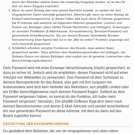
durch den Betreiber weitere Daten als notwendig festgelegt wurden, so ist dies für
dich vor deren Eingabe ersichtlich.
Wenn du einen Beitrag oder eine private Nachricht erstellst, so werden die dort
eingegebenen Daten ebenfalls gespeichert. Gleiches gilt, wenn du einen Beitrag als
Entwurf zwischenspeicherst. In diesen Fällen wird auch deine IP-Adresse gespeichert.
Die IP-Adresse wird weiterhin bei folgenden Aktionen gespeichert: Löschen und
Ändern von Beiträgen (dazu zählen Private Nachrichten und Umfragen), Änderungen
an zentralen Profildaten (E-Mail-Adresse, Kontoaktivierung, Benutzer-Passwort) und
gescheiterte Anmeldeversuche. Die von deinem Browser übermittelte Browser-
Kennzeichnung (User Agent) wird nur in der „Wer ist online?“-Funktion angezeigt und
nicht dauerhaft gespeichert.
Schließlich erfordern einzelne Funktionen des Boards, dass weitere Daten
gespeichert werden. Dazu gehören dein Abstimmungsverhalten bei Umfragen, der
Gelesen-Status von deinen Beiträgen oder explizit von dir gesetzte Lesezeichen oder
Benachrichtigungsfunktionen.
Dein Passwort wird mit einer Einwege-Verschlüsselung (Hash) gespeichert, so
dass es sicher ist. Jedoch wird dir empfohlen, dieses Passwort nicht auf einer
Vielzahl von Webseiten zu verwenden. Das Passwort ist dein Schlüssel zu
deinem Benutzerkonto für das Board, also geh mit ihm sorgsam um.
Insbesondere wird dich kein Vertreter des Betreibers, von phpBB Limited oder
ein Dritter berechtigterweise nach deinem Passwort fragen. Solltest du dein
Passwort vergessen haben, so kannst du die Funktion „Ich habe mein
Passwort vergessen“ benutzen. Die phpBB-Software fragt dich dann nach
deinem Benutzernamen und deiner E-Mail-Adresse und sendet anschließend
ein neu generiertes Passwort an diese Adresse, mit dem du dann auf das
Board zugreifen kannst.
GESTATTUNG DER DATENSPEICHERUNG
Du gestattest dem Betreiber, die von dir eingegebenen und oben näher