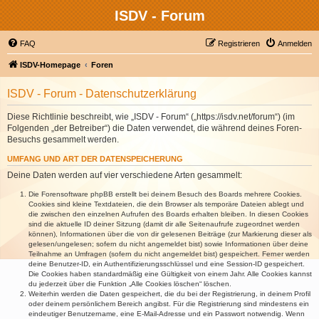
ISDV - Forum
FAQ
Registrieren
Anmelden
ISDV-Homepage
Foren
ISDV - Forum - Datenschutzerklärung
Diese Richtlinie beschreibt, wie „ISDV - Forum“ („https://isdv.net/forum“) (im
Folgenden „der Betreiber“) die Daten verwendet, die während deines Foren-
Besuchs gesammelt werden.
UMFANG UND ART DER DATENSPEICHERUNG
Deine Daten werden auf vier verschiedene Arten gesammelt:
Die Forensoftware phpBB erstellt bei deinem Besuch des Boards mehrere Cookies.
Cookies sind kleine Textdateien, die dein Browser als temporäre Dateien ablegt und
die zwischen den einzelnen Aufrufen des Boards erhalten bleiben. In diesen Cookies
sind die aktuelle ID deiner Sitzung (damit dir alle Seitenaufrufe zugeordnet werden
können), Informationen über die von dir gelesenen Beiträge (zur Markierung dieser als
gelesen/ungelesen; sofern du nicht angemeldet bist) sowie Informationen über deine
Teilnahme an Umfragen (sofern du nicht angemeldet bist) gespeichert. Ferner werden
deine Benutzer-ID, ein Authentifizierungsschlüssel und eine Session-ID gespeichert.
Die Cookies haben standardmäßig eine Gültigkeit von einem Jahr. Alle Cookies kannst
du jederzeit über die Funktion „Alle Cookies löschen“ löschen.
Weiterhin werden die Daten gespeichert, die du bei der Registrierung, in deinem Profil
oder deinem persönlichem Bereich angibst. Für die Registrierung sind mindestens ein
eindeutiger Benutzername, eine E-Mail-Adresse und ein Passwort notwendig. Wenn