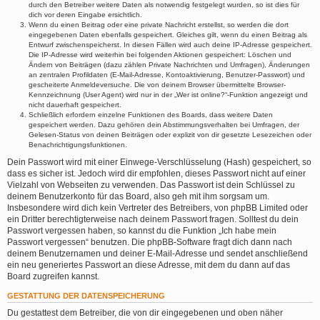
durch den Betreiber weitere Daten als notwendig festgelegt wurden, so ist dies für
dich vor deren Eingabe ersichtlich.
Wenn du einen Beitrag oder eine private Nachricht erstellst, so werden die dort
eingegebenen Daten ebenfalls gespeichert. Gleiches gilt, wenn du einen Beitrag als
Entwurf zwischenspeicherst. In diesen Fällen wird auch deine IP-Adresse gespeichert.
Die IP-Adresse wird weiterhin bei folgenden Aktionen gespeichert: Löschen und
Ändern von Beiträgen (dazu zählen Private Nachrichten und Umfragen), Änderungen
an zentralen Profildaten (E-Mail-Adresse, Kontoaktivierung, Benutzer-Passwort) und
gescheiterte Anmeldeversuche. Die von deinem Browser übermittelte Browser-
Kennzeichnung (User Agent) wird nur in der „Wer ist online?“-Funktion angezeigt und
nicht dauerhaft gespeichert.
Schließlich erfordern einzelne Funktionen des Boards, dass weitere Daten
gespeichert werden. Dazu gehören dein Abstimmungsverhalten bei Umfragen, der
Gelesen-Status von deinen Beiträgen oder explizit von dir gesetzte Lesezeichen oder
Benachrichtigungsfunktionen.
Dein Passwort wird mit einer Einwege-Verschlüsselung (Hash) gespeichert, so
dass es sicher ist. Jedoch wird dir empfohlen, dieses Passwort nicht auf einer
Vielzahl von Webseiten zu verwenden. Das Passwort ist dein Schlüssel zu
deinem Benutzerkonto für das Board, also geh mit ihm sorgsam um.
Insbesondere wird dich kein Vertreter des Betreibers, von phpBB Limited oder
ein Dritter berechtigterweise nach deinem Passwort fragen. Solltest du dein
Passwort vergessen haben, so kannst du die Funktion „Ich habe mein
Passwort vergessen“ benutzen. Die phpBB-Software fragt dich dann nach
deinem Benutzernamen und deiner E-Mail-Adresse und sendet anschließend
ein neu generiertes Passwort an diese Adresse, mit dem du dann auf das
Board zugreifen kannst.
GESTATTUNG DER DATENSPEICHERUNG
Du gestattest dem Betreiber, die von dir eingegebenen und oben näher