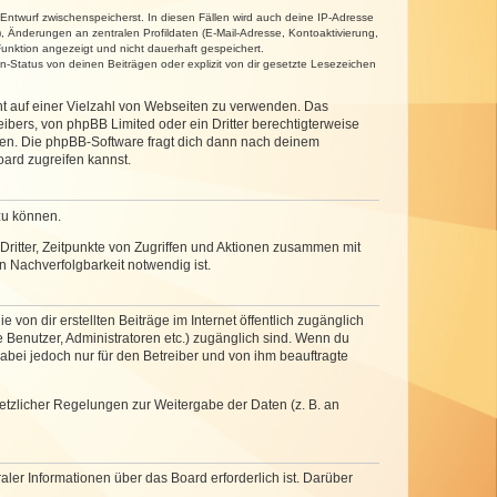
 Entwurf zwischenspeicherst. In diesen Fällen wird auch deine IP-Adresse
, Änderungen an zentralen Profildaten (E-Mail-Adresse, Kontoaktivierung,
unktion angezeigt und nicht dauerhaft gespeichert.
-Status von deinen Beiträgen oder explizit von dir gesetzte Lesezeichen
cht auf einer Vielzahl von Webseiten zu verwenden. Das
ibers, von phpBB Limited oder ein Dritter berechtigterweise
zen. Die phpBB-Software fragt dich dann nach deinem
ard zugreifen kannst.
zu können.
ritter, Zeitpunkte von Zugriffen und Aktionen zusammen mit
 Nachverfolgbarkeit notwendig ist.
von dir erstellten Beiträge im Internet öffentlich zugänglich
e Benutzer, Administratoren etc.) zugänglich sind. Wenn du
abei jedoch nur für den Betreiber und von ihm beauftragte
setzlicher Regelungen zur Weitergabe der Daten (z. B. an
ler Informationen über das Board erforderlich ist. Darüber