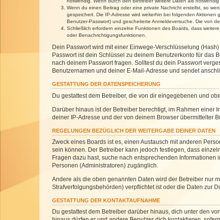
notwendig. Wenn durch den Betreiber weitere Daten als notwendig fe
Wenn du einen Beitrag oder eine private Nachricht erstellst, so we
gespeichert. Die IP-Adresse wird weiterhin bei folgenden Aktionen
Benutzer-Passwort) und gescheiterte Anmeldeversuche. Die von dein
Schließlich erfordern einzelne Funktionen des Boards, dass weite
oder Benachrichtigungsfunktionen.
Dein Passwort wird mit einer Einwege-Verschlüsselung (Hash) g
Passwort ist dein Schlüssel zu deinem Benutzerkonto für das Bo
nach deinem Passwort fragen. Solltest du dein Passwort verg
Benutzernamen und deiner E-Mail-Adresse und sendet anschlie
GESTATTUNG DER DATENSPEICHERUNG
Du gestattest dem Betreiber, die von dir eingegebenen und ob
Darüber hinaus ist der Betreiber berechtigt, im Rahmen einer
deiner IP-Adresse und der von deinem Browser übermittelter B
REGELUNGEN BEZÜGLICH DER WEITERGABE DEINER DATEN
Zweck eines Boards ist es, einen Austausch mit anderen Personen
sein können. Der Betreiber kann jedoch festlegen, dass einzeln
Fragen dazu hast, suche nach entsprechenden Informationen im 
Personen (Administratoren) zugänglich.
Andere als die oben genannten Daten wird der Betreiber nur mit
Strafverfolgungsbehörden) verpflichtet ist oder die Daten zur D
GESTATTUNG DER KONTAKTAUFNAHME
Du gestattest dem Betreiber darüber hinaus, dich unter den von
hinaus dürfen er und andere Benutzer dich kontaktieren, sofern