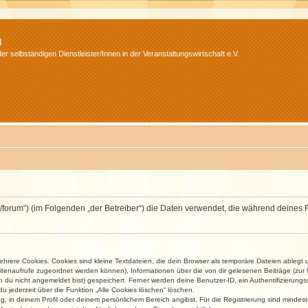
m
r selbständigen Dienstleister/Innen in der Veranstaltungswirtschaft e.V.
v.net/forum“) (im Folgenden „der Betreiber“) die Daten verwendet, die während dei
rere Cookies. Cookies sind kleine Textdateien, die dein Browser als temporäre Dateien ablegt 
 Seitenaufrufe zugeordnet werden können), Informationen über die von dir gelesenen Beiträge (zu
n du nicht angemeldet bist) gespeichert. Ferner werden deine Benutzer-ID, ein Authentifizierung
u jederzeit über die Funktion „Alle Cookies löschen“ löschen.
ng, in deinem Profil oder deinem persönlichem Bereich angibst. Für die Registrierung sind mind