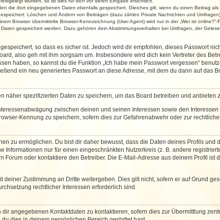
stgelegt wurden, so ist dies für dich vor deren Eingabe ersichtlich.
rden die dort eingegebenen Daten ebenfalls gespeichert. Gleiches gilt, wenn du einen Beitrag als
 gespeichert: Löschen und Ändern von Beiträgen (dazu zählen Private Nachrichten und Umfragen)
em Browser übermittelte Browser-Kennzeichnung (User Agent) wird nur in der „Wer ist online?“-F
re Daten gespeichert werden. Dazu gehören dein Abstimmungsverhalten bei Umfragen, der Gelesen
espeichert, so dass es sicher ist. Jedoch wird dir empfohlen, dieses Passwort ni
ard, also geh mit ihm sorgsam um. Insbesondere wird dich kein Vertreter des Betre
essen haben, so kannst du die Funktion „Ich habe mein Passwort vergessen“ benut
ßend ein neu generiertes Passwort an diese Adresse, mit dem du dann auf das Bo
en näher spezifizierten Daten zu speichern, um das Board betreiben und anbieten 
 Interessenabwägung zwischen deinen und seinen Interessen sowie den Interessen D
rowser-Kennung zu speichern, sofern dies zur Gefahrenabwehr oder zur rechtlichen
 zu ermöglichen. Du bist dir daher bewusst, dass die Daten deines Profils und die 
e Informationen nur für einen eingeschränkten Nutzerkreis (z. B. andere registriert
Forum oder kontaktiere den Betreiber. Die E-Mail-Adresse aus deinem Profil ist d
 deiner Zustimmung an Dritte weitergeben. Dies gilt nicht, sofern er auf Grund ge
urchsetzung rechtlicher Interessen erforderlich sind.
 dir angegebenen Kontaktdaten zu kontaktieren, sofern dies zur Übermittlung zentra
 du dies in deinem persönlichen Bereich gestattet hast.