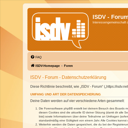
ISDV - Foru
Interessengemeinschaft de
FAQ
ISDV-Homepage
Foren
ISDV - Forum - Datenschutzerklärung
Diese Richtlinie beschreibt, wie „ISDV - Forum“ („https://isd
UMFANG UND ART DER DATENSPEICHERUNG
Deine Daten werden auf vier verschiedene Arten gesammelt:
Die Forensoftware phpBB erstellt bei deinem Besuch des Boards meh
diesen Cookies sind die aktuelle ID deiner Sitzung (damit dir alle
bist) sowie Informationen über deine Teilnahme an Umfragen (sofer
standardmäßig eine Gültigkeit von einem Jahr. Alle Cookies kannst d
Weiterhin werden die Daten gespeichert, die du bei der Registrieru