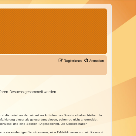
Registrieren
Anmelden
nes Foren-Besuchs gesammelt werden.
und die zwischen den einzelnen Aufrufen des Boards erhalten bleiben. In
r Markierung dieser als gelesen/ungelesen; sofern du nicht angemeldet
sschlüssel und eine Session-ID gespeichert. Die Cookies haben
estens ein eindeutiger Benutzername, eine E-Mail-Adresse und ein Passwort