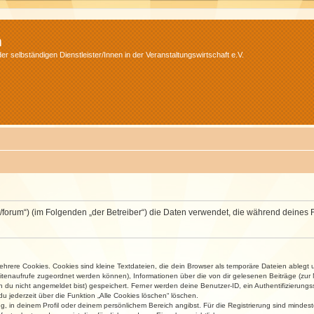
m
r selbständigen Dienstleister/Innen in der Veranstaltungswirtschaft e.V.
v.net/forum“) (im Folgenden „der Betreiber“) die Daten verwendet, die während dei
rere Cookies. Cookies sind kleine Textdateien, die dein Browser als temporäre Dateien ablegt 
 Seitenaufrufe zugeordnet werden können), Informationen über die von dir gelesenen Beiträge (zu
n du nicht angemeldet bist) gespeichert. Ferner werden deine Benutzer-ID, ein Authentifizierung
u jederzeit über die Funktion „Alle Cookies löschen“ löschen.
ng, in deinem Profil oder deinem persönlichem Bereich angibst. Für die Registrierung sind mind