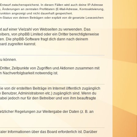
 Entwurf zwischenspeicherst. In diesen Fällen wird auch deine IP-Adresse
, Änderungen an zentralen Profildaten (E-Mail-Adresse, Kontoaktivierung,
unktion angezeigt und nicht dauerhaft gespeichert.
-Status von deinen Beiträgen oder explizit von dir gesetzte Lesezeichen
cht auf einer Vielzahl von Webseiten zu verwenden. Das
ibers, von phpBB Limited oder ein Dritter berechtigterweise
zen. Die phpBB-Software fragt dich dann nach deinem
ard zugreifen kannst.
zu können.
ritter, Zeitpunkte von Zugriffen und Aktionen zusammen mit
 Nachverfolgbarkeit notwendig ist.
von dir erstellten Beiträge im Internet öffentlich zugänglich
e Benutzer, Administratoren etc.) zugänglich sind. Wenn du
abei jedoch nur für den Betreiber und von ihm beauftragte
setzlicher Regelungen zur Weitergabe der Daten (z. B. an
ler Informationen über das Board erforderlich ist. Darüber