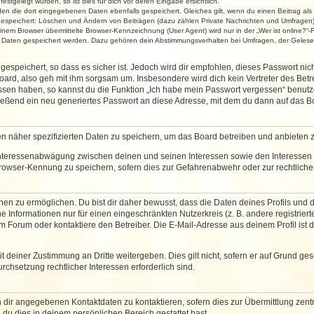
stgelegt wurden, so ist dies für dich vor deren Eingabe ersichtlich.
rden die dort eingegebenen Daten ebenfalls gespeichert. Gleiches gilt, wenn du einen Beitrag als
 gespeichert: Löschen und Ändern von Beiträgen (dazu zählen Private Nachrichten und Umfragen)
em Browser übermittelte Browser-Kennzeichnung (User Agent) wird nur in der „Wer ist online?“-F
re Daten gespeichert werden. Dazu gehören dein Abstimmungsverhalten bei Umfragen, der Gelesen
espeichert, so dass es sicher ist. Jedoch wird dir empfohlen, dieses Passwort ni
ard, also geh mit ihm sorgsam um. Insbesondere wird dich kein Vertreter des Betre
essen haben, so kannst du die Funktion „Ich habe mein Passwort vergessen“ benut
ßend ein neu generiertes Passwort an diese Adresse, mit dem du dann auf das Bo
en näher spezifizierten Daten zu speichern, um das Board betreiben und anbieten 
 Interessenabwägung zwischen deinen und seinen Interessen sowie den Interessen D
rowser-Kennung zu speichern, sofern dies zur Gefahrenabwehr oder zur rechtlichen
 zu ermöglichen. Du bist dir daher bewusst, dass die Daten deines Profils und die 
e Informationen nur für einen eingeschränkten Nutzerkreis (z. B. andere registriert
Forum oder kontaktiere den Betreiber. Die E-Mail-Adresse aus deinem Profil ist d
 deiner Zustimmung an Dritte weitergeben. Dies gilt nicht, sofern er auf Grund ge
urchsetzung rechtlicher Interessen erforderlich sind.
 dir angegebenen Kontaktdaten zu kontaktieren, sofern dies zur Übermittlung zentra
 du dies in deinem persönlichen Bereich gestattet hast.