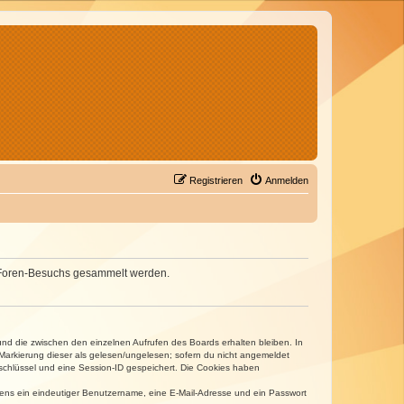
Registrieren
Anmelden
nes Foren-Besuchs gesammelt werden.
und die zwischen den einzelnen Aufrufen des Boards erhalten bleiben. In
r Markierung dieser als gelesen/ungelesen; sofern du nicht angemeldet
sschlüssel und eine Session-ID gespeichert. Die Cookies haben
estens ein eindeutiger Benutzername, eine E-Mail-Adresse und ein Passwort