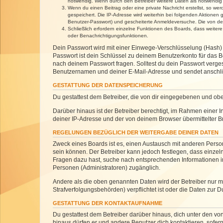
notwendig. Wenn durch den Betreiber weitere Daten als notwendig fe
Wenn du einen Beitrag oder eine private Nachricht erstellst, so we
gespeichert. Die IP-Adresse wird weiterhin bei folgenden Aktionen
Benutzer-Passwort) und gescheiterte Anmeldeversuche. Die von dein
Schließlich erfordern einzelne Funktionen des Boards, dass weite
oder Benachrichtigungsfunktionen.
Dein Passwort wird mit einer Einwege-Verschlüsselung (Hash) g
Passwort ist dein Schlüssel zu deinem Benutzerkonto für das Bo
nach deinem Passwort fragen. Solltest du dein Passwort verg
Benutzernamen und deiner E-Mail-Adresse und sendet anschlie
GESTATTUNG DER DATENSPEICHERUNG
Du gestattest dem Betreiber, die von dir eingegebenen und ob
Darüber hinaus ist der Betreiber berechtigt, im Rahmen einer
deiner IP-Adresse und der von deinem Browser übermittelter B
REGELUNGEN BEZÜGLICH DER WEITERGABE DEINER DATEN
Zweck eines Boards ist es, einen Austausch mit anderen Personen
sein können. Der Betreiber kann jedoch festlegen, dass einzeln
Fragen dazu hast, suche nach entsprechenden Informationen im 
Personen (Administratoren) zugänglich.
Andere als die oben genannten Daten wird der Betreiber nur mit
Strafverfolgungsbehörden) verpflichtet ist oder die Daten zur D
GESTATTUNG DER KONTAKTAUFNAHME
Du gestattest dem Betreiber darüber hinaus, dich unter den von
hinaus dürfen er und andere Benutzer dich kontaktieren, sofern