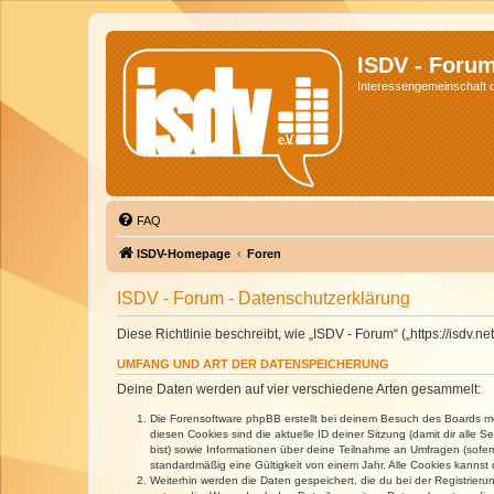
ISDV - Foru
Interessengemeinschaft de
FAQ
ISDV-Homepage
Foren
ISDV - Forum - Datenschutzerklärung
Diese Richtlinie beschreibt, wie „ISDV - Forum“ („https://isd
UMFANG UND ART DER DATENSPEICHERUNG
Deine Daten werden auf vier verschiedene Arten gesammelt:
Die Forensoftware phpBB erstellt bei deinem Besuch des Boards meh
diesen Cookies sind die aktuelle ID deiner Sitzung (damit dir alle
bist) sowie Informationen über deine Teilnahme an Umfragen (sofer
standardmäßig eine Gültigkeit von einem Jahr. Alle Cookies kannst d
Weiterhin werden die Daten gespeichert, die du bei der Registrieru