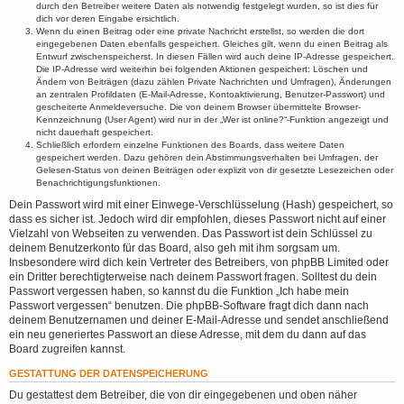
durch den Betreiber weitere Daten als notwendig festgelegt wurden, so ist dies für
dich vor deren Eingabe ersichtlich.
Wenn du einen Beitrag oder eine private Nachricht erstellst, so werden die dort
eingegebenen Daten ebenfalls gespeichert. Gleiches gilt, wenn du einen Beitrag als
Entwurf zwischenspeicherst. In diesen Fällen wird auch deine IP-Adresse gespeichert.
Die IP-Adresse wird weiterhin bei folgenden Aktionen gespeichert: Löschen und
Ändern von Beiträgen (dazu zählen Private Nachrichten und Umfragen), Änderungen
an zentralen Profildaten (E-Mail-Adresse, Kontoaktivierung, Benutzer-Passwort) und
gescheiterte Anmeldeversuche. Die von deinem Browser übermittelte Browser-
Kennzeichnung (User Agent) wird nur in der „Wer ist online?“-Funktion angezeigt und
nicht dauerhaft gespeichert.
Schließlich erfordern einzelne Funktionen des Boards, dass weitere Daten
gespeichert werden. Dazu gehören dein Abstimmungsverhalten bei Umfragen, der
Gelesen-Status von deinen Beiträgen oder explizit von dir gesetzte Lesezeichen oder
Benachrichtigungsfunktionen.
Dein Passwort wird mit einer Einwege-Verschlüsselung (Hash) gespeichert, so
dass es sicher ist. Jedoch wird dir empfohlen, dieses Passwort nicht auf einer
Vielzahl von Webseiten zu verwenden. Das Passwort ist dein Schlüssel zu
deinem Benutzerkonto für das Board, also geh mit ihm sorgsam um.
Insbesondere wird dich kein Vertreter des Betreibers, von phpBB Limited oder
ein Dritter berechtigterweise nach deinem Passwort fragen. Solltest du dein
Passwort vergessen haben, so kannst du die Funktion „Ich habe mein
Passwort vergessen“ benutzen. Die phpBB-Software fragt dich dann nach
deinem Benutzernamen und deiner E-Mail-Adresse und sendet anschließend
ein neu generiertes Passwort an diese Adresse, mit dem du dann auf das
Board zugreifen kannst.
GESTATTUNG DER DATENSPEICHERUNG
Du gestattest dem Betreiber, die von dir eingegebenen und oben näher