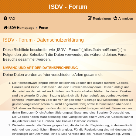
ISDV - Forum
FAQ
Registrieren
Anmelden
ISDV-Homepage
Foren
ISDV - Forum - Datenschutzerklärung
Diese Richtlinie beschreibt, wie „ISDV - Forum“ („https://isdv.net/forum“) (im
Folgenden „der Betreiber“) die Daten verwendet, die während deines Foren-
Besuchs gesammelt werden.
UMFANG UND ART DER DATENSPEICHERUNG
Deine Daten werden auf vier verschiedene Arten gesammelt:
Die Forensoftware phpBB erstellt bei deinem Besuch des Boards mehrere Cookies.
Cookies sind kleine Textdateien, die dein Browser als temporäre Dateien ablegt und
die zwischen den einzelnen Aufrufen des Boards erhalten bleiben. In diesen Cookies
sind die aktuelle ID deiner Sitzung (damit dir alle Seitenaufrufe zugeordnet werden
können), Informationen über die von dir gelesenen Beiträge (zur Markierung dieser als
gelesen/ungelesen; sofern du nicht angemeldet bist) sowie Informationen über deine
Teilnahme an Umfragen (sofern du nicht angemeldet bist) gespeichert. Ferner werden
deine Benutzer-ID, ein Authentifizierungsschlüssel und eine Session-ID gespeichert.
Die Cookies haben standardmäßig eine Gültigkeit von einem Jahr. Alle Cookies kannst
du jederzeit über die Funktion „Alle Cookies löschen“ löschen.
Weiterhin werden die Daten gespeichert, die du bei der Registrierung, in deinem Profil
oder deinem persönlichem Bereich angibst. Für die Registrierung sind mindestens ein
eindeutiger Benutzername, eine E-Mail-Adresse und ein Passwort notwendig. Wenn