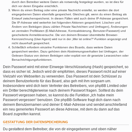
durch den Betreiber weitere Daten als notwendig festgelegt wurden, so ist dies für
dich vor deren Eingabe ersichtlich.
Wenn du einen Beitrag oder eine private Nachricht erstellst, so werden die dort
eingegebenen Daten ebenfalls gespeichert. Gleiches gilt, wenn du einen Beitrag als
Entwurf zwischenspeicherst. In diesen Fällen wird auch deine IP-Adresse gespeichert.
Die IP-Adresse wird weiterhin bei folgenden Aktionen gespeichert: Löschen und
Ändern von Beiträgen (dazu zählen Private Nachrichten und Umfragen), Änderungen
an zentralen Profildaten (E-Mail-Adresse, Kontoaktivierung, Benutzer-Passwort) und
gescheiterte Anmeldeversuche. Die von deinem Browser übermittelte Browser-
Kennzeichnung (User Agent) wird nur in der „Wer ist online?“-Funktion angezeigt und
nicht dauerhaft gespeichert.
Schließlich erfordern einzelne Funktionen des Boards, dass weitere Daten
gespeichert werden. Dazu gehören dein Abstimmungsverhalten bei Umfragen, der
Gelesen-Status von deinen Beiträgen oder explizit von dir gesetzte Lesezeichen oder
Benachrichtigungsfunktionen.
Dein Passwort wird mit einer Einwege-Verschlüsselung (Hash) gespeichert, so
dass es sicher ist. Jedoch wird dir empfohlen, dieses Passwort nicht auf einer
Vielzahl von Webseiten zu verwenden. Das Passwort ist dein Schlüssel zu
deinem Benutzerkonto für das Board, also geh mit ihm sorgsam um.
Insbesondere wird dich kein Vertreter des Betreibers, von phpBB Limited oder
ein Dritter berechtigterweise nach deinem Passwort fragen. Solltest du dein
Passwort vergessen haben, so kannst du die Funktion „Ich habe mein
Passwort vergessen“ benutzen. Die phpBB-Software fragt dich dann nach
deinem Benutzernamen und deiner E-Mail-Adresse und sendet anschließend
ein neu generiertes Passwort an diese Adresse, mit dem du dann auf das
Board zugreifen kannst.
GESTATTUNG DER DATENSPEICHERUNG
Du gestattest dem Betreiber, die von dir eingegebenen und oben näher