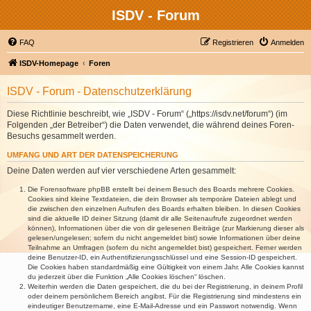
ISDV - Forum
FAQ
Registrieren
Anmelden
ISDV-Homepage
Foren
ISDV - Forum - Datenschutzerklärung
Diese Richtlinie beschreibt, wie „ISDV - Forum“ („https://isdv.net/forum“) (im
Folgenden „der Betreiber“) die Daten verwendet, die während deines Foren-
Besuchs gesammelt werden.
UMFANG UND ART DER DATENSPEICHERUNG
Deine Daten werden auf vier verschiedene Arten gesammelt:
Die Forensoftware phpBB erstellt bei deinem Besuch des Boards mehrere Cookies.
Cookies sind kleine Textdateien, die dein Browser als temporäre Dateien ablegt und
die zwischen den einzelnen Aufrufen des Boards erhalten bleiben. In diesen Cookies
sind die aktuelle ID deiner Sitzung (damit dir alle Seitenaufrufe zugeordnet werden
können), Informationen über die von dir gelesenen Beiträge (zur Markierung dieser als
gelesen/ungelesen; sofern du nicht angemeldet bist) sowie Informationen über deine
Teilnahme an Umfragen (sofern du nicht angemeldet bist) gespeichert. Ferner werden
deine Benutzer-ID, ein Authentifizierungsschlüssel und eine Session-ID gespeichert.
Die Cookies haben standardmäßig eine Gültigkeit von einem Jahr. Alle Cookies kannst
du jederzeit über die Funktion „Alle Cookies löschen“ löschen.
Weiterhin werden die Daten gespeichert, die du bei der Registrierung, in deinem Profil
oder deinem persönlichem Bereich angibst. Für die Registrierung sind mindestens ein
eindeutiger Benutzername, eine E-Mail-Adresse und ein Passwort notwendig. Wenn