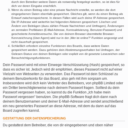
durch den Betreiber weitere Daten als notwendig festgelegt wurden, so ist dies für
dich vor deren Eingabe ersichtlich.
Wenn du einen Beitrag oder eine private Nachricht erstellst, so werden die dort
eingegebenen Daten ebenfalls gespeichert. Gleiches gilt, wenn du einen Beitrag als
Entwurf zwischenspeicherst. In diesen Fällen wird auch deine IP-Adresse gespeichert.
Die IP-Adresse wird weiterhin bei folgenden Aktionen gespeichert: Löschen und
Ändern von Beiträgen (dazu zählen Private Nachrichten und Umfragen), Änderungen
an zentralen Profildaten (E-Mail-Adresse, Kontoaktivierung, Benutzer-Passwort) und
gescheiterte Anmeldeversuche. Die von deinem Browser übermittelte Browser-
Kennzeichnung (User Agent) wird nur in der „Wer ist online?“-Funktion angezeigt und
nicht dauerhaft gespeichert.
Schließlich erfordern einzelne Funktionen des Boards, dass weitere Daten
gespeichert werden. Dazu gehören dein Abstimmungsverhalten bei Umfragen, der
Gelesen-Status von deinen Beiträgen oder explizit von dir gesetzte Lesezeichen oder
Benachrichtigungsfunktionen.
Dein Passwort wird mit einer Einwege-Verschlüsselung (Hash) gespeichert, so
dass es sicher ist. Jedoch wird dir empfohlen, dieses Passwort nicht auf einer
Vielzahl von Webseiten zu verwenden. Das Passwort ist dein Schlüssel zu
deinem Benutzerkonto für das Board, also geh mit ihm sorgsam um.
Insbesondere wird dich kein Vertreter des Betreibers, von phpBB Limited oder
ein Dritter berechtigterweise nach deinem Passwort fragen. Solltest du dein
Passwort vergessen haben, so kannst du die Funktion „Ich habe mein
Passwort vergessen“ benutzen. Die phpBB-Software fragt dich dann nach
deinem Benutzernamen und deiner E-Mail-Adresse und sendet anschließend
ein neu generiertes Passwort an diese Adresse, mit dem du dann auf das
Board zugreifen kannst.
GESTATTUNG DER DATENSPEICHERUNG
Du gestattest dem Betreiber, die von dir eingegebenen und oben näher