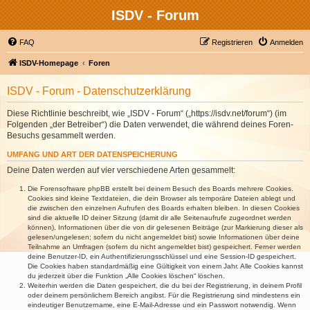
ISDV - Forum
FAQ
Registrieren
Anmelden
ISDV-Homepage
Foren
ISDV - Forum - Datenschutzerklärung
Diese Richtlinie beschreibt, wie „ISDV - Forum“ („https://isdv.net/forum“) (im
Folgenden „der Betreiber“) die Daten verwendet, die während deines Foren-
Besuchs gesammelt werden.
UMFANG UND ART DER DATENSPEICHERUNG
Deine Daten werden auf vier verschiedene Arten gesammelt:
Die Forensoftware phpBB erstellt bei deinem Besuch des Boards mehrere Cookies.
Cookies sind kleine Textdateien, die dein Browser als temporäre Dateien ablegt und
die zwischen den einzelnen Aufrufen des Boards erhalten bleiben. In diesen Cookies
sind die aktuelle ID deiner Sitzung (damit dir alle Seitenaufrufe zugeordnet werden
können), Informationen über die von dir gelesenen Beiträge (zur Markierung dieser als
gelesen/ungelesen; sofern du nicht angemeldet bist) sowie Informationen über deine
Teilnahme an Umfragen (sofern du nicht angemeldet bist) gespeichert. Ferner werden
deine Benutzer-ID, ein Authentifizierungsschlüssel und eine Session-ID gespeichert.
Die Cookies haben standardmäßig eine Gültigkeit von einem Jahr. Alle Cookies kannst
du jederzeit über die Funktion „Alle Cookies löschen“ löschen.
Weiterhin werden die Daten gespeichert, die du bei der Registrierung, in deinem Profil
oder deinem persönlichem Bereich angibst. Für die Registrierung sind mindestens ein
eindeutiger Benutzername, eine E-Mail-Adresse und ein Passwort notwendig. Wenn