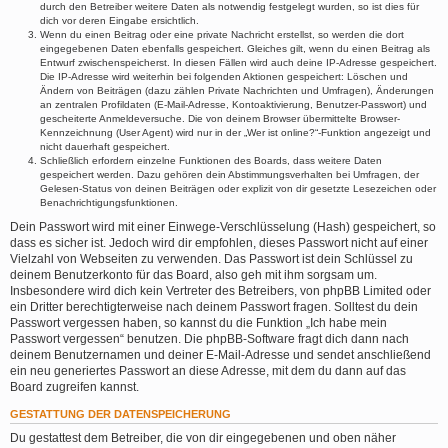
durch den Betreiber weitere Daten als notwendig festgelegt wurden, so ist dies für
dich vor deren Eingabe ersichtlich.
Wenn du einen Beitrag oder eine private Nachricht erstellst, so werden die dort
eingegebenen Daten ebenfalls gespeichert. Gleiches gilt, wenn du einen Beitrag als
Entwurf zwischenspeicherst. In diesen Fällen wird auch deine IP-Adresse gespeichert.
Die IP-Adresse wird weiterhin bei folgenden Aktionen gespeichert: Löschen und
Ändern von Beiträgen (dazu zählen Private Nachrichten und Umfragen), Änderungen
an zentralen Profildaten (E-Mail-Adresse, Kontoaktivierung, Benutzer-Passwort) und
gescheiterte Anmeldeversuche. Die von deinem Browser übermittelte Browser-
Kennzeichnung (User Agent) wird nur in der „Wer ist online?“-Funktion angezeigt und
nicht dauerhaft gespeichert.
Schließlich erfordern einzelne Funktionen des Boards, dass weitere Daten
gespeichert werden. Dazu gehören dein Abstimmungsverhalten bei Umfragen, der
Gelesen-Status von deinen Beiträgen oder explizit von dir gesetzte Lesezeichen oder
Benachrichtigungsfunktionen.
Dein Passwort wird mit einer Einwege-Verschlüsselung (Hash) gespeichert, so
dass es sicher ist. Jedoch wird dir empfohlen, dieses Passwort nicht auf einer
Vielzahl von Webseiten zu verwenden. Das Passwort ist dein Schlüssel zu
deinem Benutzerkonto für das Board, also geh mit ihm sorgsam um.
Insbesondere wird dich kein Vertreter des Betreibers, von phpBB Limited oder
ein Dritter berechtigterweise nach deinem Passwort fragen. Solltest du dein
Passwort vergessen haben, so kannst du die Funktion „Ich habe mein
Passwort vergessen“ benutzen. Die phpBB-Software fragt dich dann nach
deinem Benutzernamen und deiner E-Mail-Adresse und sendet anschließend
ein neu generiertes Passwort an diese Adresse, mit dem du dann auf das
Board zugreifen kannst.
GESTATTUNG DER DATENSPEICHERUNG
Du gestattest dem Betreiber, die von dir eingegebenen und oben näher