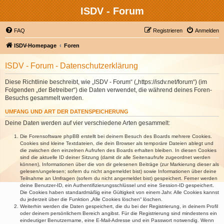
ISDV - Forum
FAQ
Registrieren
Anmelden
ISDV-Homepage
Foren
ISDV - Forum - Datenschutzerklärung
Diese Richtlinie beschreibt, wie „ISDV - Forum“ („https://isdv.net/forum“) (im
Folgenden „der Betreiber“) die Daten verwendet, die während deines Foren-
Besuchs gesammelt werden.
UMFANG UND ART DER DATENSPEICHERUNG
Deine Daten werden auf vier verschiedene Arten gesammelt:
Die Forensoftware phpBB erstellt bei deinem Besuch des Boards mehrere Cookies.
Cookies sind kleine Textdateien, die dein Browser als temporäre Dateien ablegt und
die zwischen den einzelnen Aufrufen des Boards erhalten bleiben. In diesen Cookies
sind die aktuelle ID deiner Sitzung (damit dir alle Seitenaufrufe zugeordnet werden
können), Informationen über die von dir gelesenen Beiträge (zur Markierung dieser als
gelesen/ungelesen; sofern du nicht angemeldet bist) sowie Informationen über deine
Teilnahme an Umfragen (sofern du nicht angemeldet bist) gespeichert. Ferner werden
deine Benutzer-ID, ein Authentifizierungsschlüssel und eine Session-ID gespeichert.
Die Cookies haben standardmäßig eine Gültigkeit von einem Jahr. Alle Cookies kannst
du jederzeit über die Funktion „Alle Cookies löschen“ löschen.
Weiterhin werden die Daten gespeichert, die du bei der Registrierung, in deinem Profil
oder deinem persönlichem Bereich angibst. Für die Registrierung sind mindestens ein
eindeutiger Benutzername, eine E-Mail-Adresse und ein Passwort notwendig. Wenn