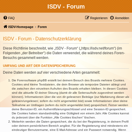
ISDV - Forum
FAQ
Registrieren
Anmelden
ISDV-Homepage
Foren
ISDV - Forum - Datenschutzerklärung
Diese Richtlinie beschreibt, wie „ISDV - Forum“ („https://isdv.net/forum“) (im
Folgenden „der Betreiber“) die Daten verwendet, die während deines Foren-
Besuchs gesammelt werden.
UMFANG UND ART DER DATENSPEICHERUNG
Deine Daten werden auf vier verschiedene Arten gesammelt:
Die Forensoftware phpBB erstellt bei deinem Besuch des Boards mehrere Cookies.
Cookies sind kleine Textdateien, die dein Browser als temporäre Dateien ablegt und
die zwischen den einzelnen Aufrufen des Boards erhalten bleiben. In diesen Cookies
sind die aktuelle ID deiner Sitzung (damit dir alle Seitenaufrufe zugeordnet werden
können), Informationen über die von dir gelesenen Beiträge (zur Markierung dieser als
gelesen/ungelesen; sofern du nicht angemeldet bist) sowie Informationen über deine
Teilnahme an Umfragen (sofern du nicht angemeldet bist) gespeichert. Ferner werden
deine Benutzer-ID, ein Authentifizierungsschlüssel und eine Session-ID gespeichert.
Die Cookies haben standardmäßig eine Gültigkeit von einem Jahr. Alle Cookies kannst
du jederzeit über die Funktion „Alle Cookies löschen“ löschen.
Weiterhin werden die Daten gespeichert, die du bei der Registrierung, in deinem Profil
oder deinem persönlichem Bereich angibst. Für die Registrierung sind mindestens ein
eindeutiger Benutzername, eine E-Mail-Adresse und ein Passwort notwendig. Wenn