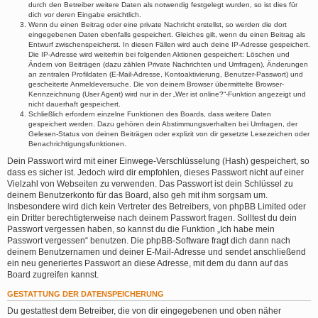
durch den Betreiber weitere Daten als notwendig festgelegt wurden, so ist dies für
dich vor deren Eingabe ersichtlich.
Wenn du einen Beitrag oder eine private Nachricht erstellst, so werden die dort
eingegebenen Daten ebenfalls gespeichert. Gleiches gilt, wenn du einen Beitrag als
Entwurf zwischenspeicherst. In diesen Fällen wird auch deine IP-Adresse gespeichert.
Die IP-Adresse wird weiterhin bei folgenden Aktionen gespeichert: Löschen und
Ändern von Beiträgen (dazu zählen Private Nachrichten und Umfragen), Änderungen
an zentralen Profildaten (E-Mail-Adresse, Kontoaktivierung, Benutzer-Passwort) und
gescheiterte Anmeldeversuche. Die von deinem Browser übermittelte Browser-
Kennzeichnung (User Agent) wird nur in der „Wer ist online?“-Funktion angezeigt und
nicht dauerhaft gespeichert.
Schließlich erfordern einzelne Funktionen des Boards, dass weitere Daten
gespeichert werden. Dazu gehören dein Abstimmungsverhalten bei Umfragen, der
Gelesen-Status von deinen Beiträgen oder explizit von dir gesetzte Lesezeichen oder
Benachrichtigungsfunktionen.
Dein Passwort wird mit einer Einwege-Verschlüsselung (Hash) gespeichert, so
dass es sicher ist. Jedoch wird dir empfohlen, dieses Passwort nicht auf einer
Vielzahl von Webseiten zu verwenden. Das Passwort ist dein Schlüssel zu
deinem Benutzerkonto für das Board, also geh mit ihm sorgsam um.
Insbesondere wird dich kein Vertreter des Betreibers, von phpBB Limited oder
ein Dritter berechtigterweise nach deinem Passwort fragen. Solltest du dein
Passwort vergessen haben, so kannst du die Funktion „Ich habe mein
Passwort vergessen“ benutzen. Die phpBB-Software fragt dich dann nach
deinem Benutzernamen und deiner E-Mail-Adresse und sendet anschließend
ein neu generiertes Passwort an diese Adresse, mit dem du dann auf das
Board zugreifen kannst.
GESTATTUNG DER DATENSPEICHERUNG
Du gestattest dem Betreiber, die von dir eingegebenen und oben näher