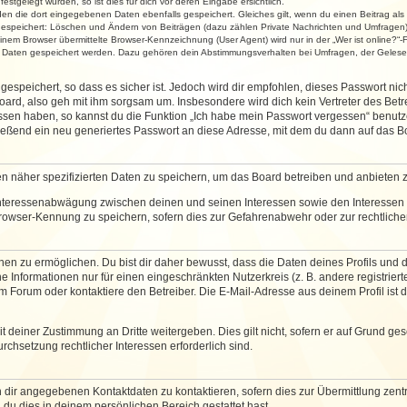
stgelegt wurden, so ist dies für dich vor deren Eingabe ersichtlich.
rden die dort eingegebenen Daten ebenfalls gespeichert. Gleiches gilt, wenn du einen Beitrag als
 gespeichert: Löschen und Ändern von Beiträgen (dazu zählen Private Nachrichten und Umfragen)
em Browser übermittelte Browser-Kennzeichnung (User Agent) wird nur in der „Wer ist online?“-F
re Daten gespeichert werden. Dazu gehören dein Abstimmungsverhalten bei Umfragen, der Gelesen
espeichert, so dass es sicher ist. Jedoch wird dir empfohlen, dieses Passwort ni
ard, also geh mit ihm sorgsam um. Insbesondere wird dich kein Vertreter des Betre
essen haben, so kannst du die Funktion „Ich habe mein Passwort vergessen“ benut
ßend ein neu generiertes Passwort an diese Adresse, mit dem du dann auf das Bo
en näher spezifizierten Daten zu speichern, um das Board betreiben und anbieten 
 Interessenabwägung zwischen deinen und seinen Interessen sowie den Interessen D
rowser-Kennung zu speichern, sofern dies zur Gefahrenabwehr oder zur rechtlichen
 zu ermöglichen. Du bist dir daher bewusst, dass die Daten deines Profils und die 
e Informationen nur für einen eingeschränkten Nutzerkreis (z. B. andere registriert
Forum oder kontaktiere den Betreiber. Die E-Mail-Adresse aus deinem Profil ist d
 deiner Zustimmung an Dritte weitergeben. Dies gilt nicht, sofern er auf Grund ge
urchsetzung rechtlicher Interessen erforderlich sind.
 dir angegebenen Kontaktdaten zu kontaktieren, sofern dies zur Übermittlung zentra
 du dies in deinem persönlichen Bereich gestattet hast.