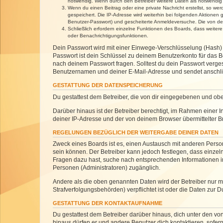
notwendig. Wenn durch den Betreiber weitere Daten als notwendig fe
Wenn du einen Beitrag oder eine private Nachricht erstellst, so we
gespeichert. Die IP-Adresse wird weiterhin bei folgenden Aktionen
Benutzer-Passwort) und gescheiterte Anmeldeversuche. Die von dein
Schließlich erfordern einzelne Funktionen des Boards, dass weite
oder Benachrichtigungsfunktionen.
Dein Passwort wird mit einer Einwege-Verschlüsselung (Hash) g
Passwort ist dein Schlüssel zu deinem Benutzerkonto für das Bo
nach deinem Passwort fragen. Solltest du dein Passwort verg
Benutzernamen und deiner E-Mail-Adresse und sendet anschlie
GESTATTUNG DER DATENSPEICHERUNG
Du gestattest dem Betreiber, die von dir eingegebenen und ob
Darüber hinaus ist der Betreiber berechtigt, im Rahmen einer
deiner IP-Adresse und der von deinem Browser übermittelter B
REGELUNGEN BEZÜGLICH DER WEITERGABE DEINER DATEN
Zweck eines Boards ist es, einen Austausch mit anderen Personen
sein können. Der Betreiber kann jedoch festlegen, dass einzeln
Fragen dazu hast, suche nach entsprechenden Informationen im 
Personen (Administratoren) zugänglich.
Andere als die oben genannten Daten wird der Betreiber nur mit
Strafverfolgungsbehörden) verpflichtet ist oder die Daten zur D
GESTATTUNG DER KONTAKTAUFNAHME
Du gestattest dem Betreiber darüber hinaus, dich unter den von
hinaus dürfen er und andere Benutzer dich kontaktieren, sofern