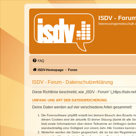
ISDV - Foru
Interessengemeinschaft de
FAQ
ISDV-Homepage
Foren
ISDV - Forum - Datenschutzerklärung
Diese Richtlinie beschreibt, wie „ISDV - Forum“ („https://isd
UMFANG UND ART DER DATENSPEICHERUNG
Deine Daten werden auf vier verschiedene Arten gesammelt:
Die Forensoftware phpBB erstellt bei deinem Besuch des Boards meh
diesen Cookies sind die aktuelle ID deiner Sitzung (damit dir alle
bist) sowie Informationen über deine Teilnahme an Umfragen (sofer
standardmäßig eine Gültigkeit von einem Jahr. Alle Cookies kannst d
Weiterhin werden die Daten gespeichert, die du bei der Registrieru