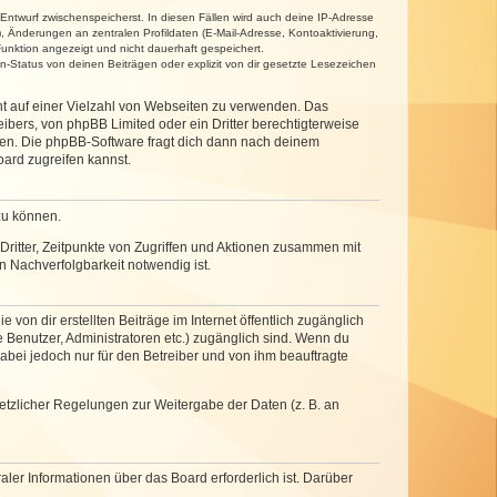
 Entwurf zwischenspeicherst. In diesen Fällen wird auch deine IP-Adresse
, Änderungen an zentralen Profildaten (E-Mail-Adresse, Kontoaktivierung,
unktion angezeigt und nicht dauerhaft gespeichert.
-Status von deinen Beiträgen oder explizit von dir gesetzte Lesezeichen
cht auf einer Vielzahl von Webseiten zu verwenden. Das
ibers, von phpBB Limited oder ein Dritter berechtigterweise
zen. Die phpBB-Software fragt dich dann nach deinem
ard zugreifen kannst.
zu können.
ritter, Zeitpunkte von Zugriffen und Aktionen zusammen mit
 Nachverfolgbarkeit notwendig ist.
von dir erstellten Beiträge im Internet öffentlich zugänglich
e Benutzer, Administratoren etc.) zugänglich sind. Wenn du
abei jedoch nur für den Betreiber und von ihm beauftragte
setzlicher Regelungen zur Weitergabe der Daten (z. B. an
ler Informationen über das Board erforderlich ist. Darüber