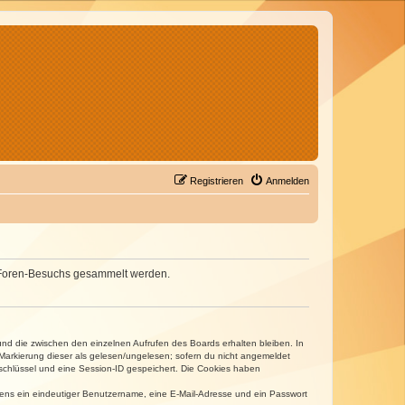
Registrieren
Anmelden
nes Foren-Besuchs gesammelt werden.
und die zwischen den einzelnen Aufrufen des Boards erhalten bleiben. In
r Markierung dieser als gelesen/ungelesen; sofern du nicht angemeldet
sschlüssel und eine Session-ID gespeichert. Die Cookies haben
estens ein eindeutiger Benutzername, eine E-Mail-Adresse und ein Passwort