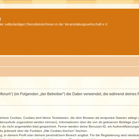
m
r selbständigen Dienstleister/Innen in der Veranstaltungswirtschaft e.V.
v.net/forum“) (im Folgenden „der Betreiber“) die Daten verwendet, die während dei
rere Cookies. Cookies sind kleine Textdateien, die dein Browser als temporäre Dateien ablegt 
 Seitenaufrufe zugeordnet werden können), Informationen über die von dir gelesenen Beiträge (zu
n du nicht angemeldet bist) gespeichert. Ferner werden deine Benutzer-ID, ein Authentifizierung
u jederzeit über die Funktion „Alle Cookies löschen“ löschen.
ng, in deinem Profil oder deinem persönlichem Bereich angibst. Für die Registrierung sind mind