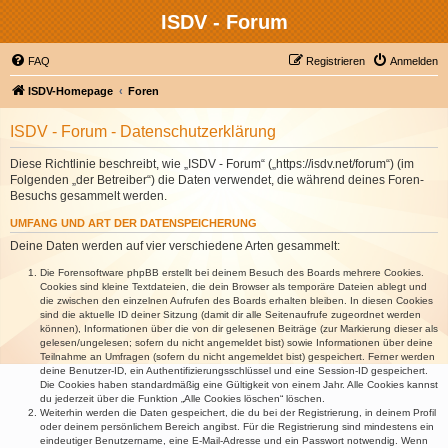
ISDV - Forum
FAQ
Registrieren
Anmelden
ISDV-Homepage
Foren
ISDV - Forum - Datenschutzerklärung
Diese Richtlinie beschreibt, wie „ISDV - Forum“ („https://isdv.net/forum“) (im
Folgenden „der Betreiber“) die Daten verwendet, die während deines Foren-
Besuchs gesammelt werden.
UMFANG UND ART DER DATENSPEICHERUNG
Deine Daten werden auf vier verschiedene Arten gesammelt:
Die Forensoftware phpBB erstellt bei deinem Besuch des Boards mehrere Cookies.
Cookies sind kleine Textdateien, die dein Browser als temporäre Dateien ablegt und
die zwischen den einzelnen Aufrufen des Boards erhalten bleiben. In diesen Cookies
sind die aktuelle ID deiner Sitzung (damit dir alle Seitenaufrufe zugeordnet werden
können), Informationen über die von dir gelesenen Beiträge (zur Markierung dieser als
gelesen/ungelesen; sofern du nicht angemeldet bist) sowie Informationen über deine
Teilnahme an Umfragen (sofern du nicht angemeldet bist) gespeichert. Ferner werden
deine Benutzer-ID, ein Authentifizierungsschlüssel und eine Session-ID gespeichert.
Die Cookies haben standardmäßig eine Gültigkeit von einem Jahr. Alle Cookies kannst
du jederzeit über die Funktion „Alle Cookies löschen“ löschen.
Weiterhin werden die Daten gespeichert, die du bei der Registrierung, in deinem Profil
oder deinem persönlichem Bereich angibst. Für die Registrierung sind mindestens ein
eindeutiger Benutzername, eine E-Mail-Adresse und ein Passwort notwendig. Wenn