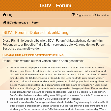
ISDV - Forum
FAQ
Registrieren
Anmelden
ISDV-Homepage
Foren
ISDV - Forum - Datenschutzerklärung
Diese Richtlinie beschreibt, wie „ISDV - Forum“ („https://isdv.net/forum“) (im
Folgenden „der Betreiber“) die Daten verwendet, die während deines Foren-
Besuchs gesammelt werden.
UMFANG UND ART DER DATENSPEICHERUNG
Deine Daten werden auf vier verschiedene Arten gesammelt:
Die Forensoftware phpBB erstellt bei deinem Besuch des Boards mehrere Cookies.
Cookies sind kleine Textdateien, die dein Browser als temporäre Dateien ablegt und
die zwischen den einzelnen Aufrufen des Boards erhalten bleiben. In diesen Cookies
sind die aktuelle ID deiner Sitzung (damit dir alle Seitenaufrufe zugeordnet werden
können), Informationen über die von dir gelesenen Beiträge (zur Markierung dieser als
gelesen/ungelesen; sofern du nicht angemeldet bist) sowie Informationen über deine
Teilnahme an Umfragen (sofern du nicht angemeldet bist) gespeichert. Ferner werden
deine Benutzer-ID, ein Authentifizierungsschlüssel und eine Session-ID gespeichert.
Die Cookies haben standardmäßig eine Gültigkeit von einem Jahr. Alle Cookies kannst
du jederzeit über die Funktion „Alle Cookies löschen“ löschen.
Weiterhin werden die Daten gespeichert, die du bei der Registrierung, in deinem Profil
oder deinem persönlichem Bereich angibst. Für die Registrierung sind mindestens ein
eindeutiger Benutzername, eine E-Mail-Adresse und ein Passwort notwendig. Wenn