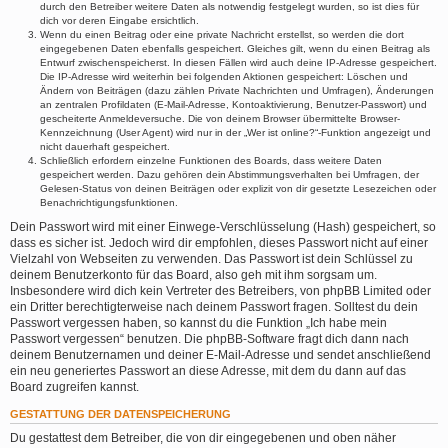
durch den Betreiber weitere Daten als notwendig festgelegt wurden, so ist dies für
dich vor deren Eingabe ersichtlich.
Wenn du einen Beitrag oder eine private Nachricht erstellst, so werden die dort
eingegebenen Daten ebenfalls gespeichert. Gleiches gilt, wenn du einen Beitrag als
Entwurf zwischenspeicherst. In diesen Fällen wird auch deine IP-Adresse gespeichert.
Die IP-Adresse wird weiterhin bei folgenden Aktionen gespeichert: Löschen und
Ändern von Beiträgen (dazu zählen Private Nachrichten und Umfragen), Änderungen
an zentralen Profildaten (E-Mail-Adresse, Kontoaktivierung, Benutzer-Passwort) und
gescheiterte Anmeldeversuche. Die von deinem Browser übermittelte Browser-
Kennzeichnung (User Agent) wird nur in der „Wer ist online?“-Funktion angezeigt und
nicht dauerhaft gespeichert.
Schließlich erfordern einzelne Funktionen des Boards, dass weitere Daten
gespeichert werden. Dazu gehören dein Abstimmungsverhalten bei Umfragen, der
Gelesen-Status von deinen Beiträgen oder explizit von dir gesetzte Lesezeichen oder
Benachrichtigungsfunktionen.
Dein Passwort wird mit einer Einwege-Verschlüsselung (Hash) gespeichert, so
dass es sicher ist. Jedoch wird dir empfohlen, dieses Passwort nicht auf einer
Vielzahl von Webseiten zu verwenden. Das Passwort ist dein Schlüssel zu
deinem Benutzerkonto für das Board, also geh mit ihm sorgsam um.
Insbesondere wird dich kein Vertreter des Betreibers, von phpBB Limited oder
ein Dritter berechtigterweise nach deinem Passwort fragen. Solltest du dein
Passwort vergessen haben, so kannst du die Funktion „Ich habe mein
Passwort vergessen“ benutzen. Die phpBB-Software fragt dich dann nach
deinem Benutzernamen und deiner E-Mail-Adresse und sendet anschließend
ein neu generiertes Passwort an diese Adresse, mit dem du dann auf das
Board zugreifen kannst.
GESTATTUNG DER DATENSPEICHERUNG
Du gestattest dem Betreiber, die von dir eingegebenen und oben näher