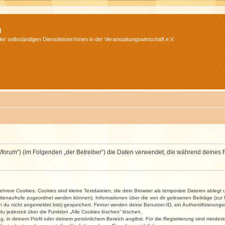
m
r selbständigen Dienstleister/Innen in der Veranstaltungswirtschaft e.V.
v.net/forum“) (im Folgenden „der Betreiber“) die Daten verwendet, die während dei
rere Cookies. Cookies sind kleine Textdateien, die dein Browser als temporäre Dateien ablegt 
 Seitenaufrufe zugeordnet werden können), Informationen über die von dir gelesenen Beiträge (zu
n du nicht angemeldet bist) gespeichert. Ferner werden deine Benutzer-ID, ein Authentifizierung
u jederzeit über die Funktion „Alle Cookies löschen“ löschen.
ng, in deinem Profil oder deinem persönlichem Bereich angibst. Für die Registrierung sind mind