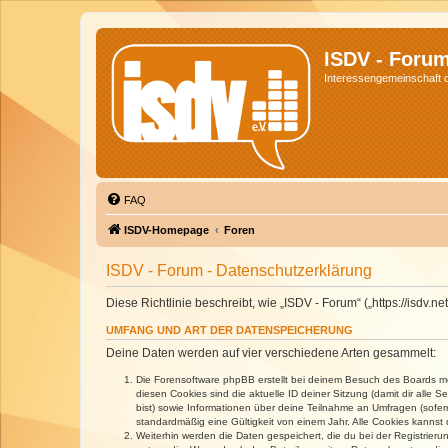
ISDV - Foru
Interessengemeinschaft de
FAQ
ISDV-Homepage
Foren
ISDV - Forum - Datenschutzerklärung
Diese Richtlinie beschreibt, wie „ISDV - Forum“ („https://isd
UMFANG UND ART DER DATENSPEICHERUNG
Deine Daten werden auf vier verschiedene Arten gesammelt:
Die Forensoftware phpBB erstellt bei deinem Besuch des Boards meh
diesen Cookies sind die aktuelle ID deiner Sitzung (damit dir alle
bist) sowie Informationen über deine Teilnahme an Umfragen (sofer
standardmäßig eine Gültigkeit von einem Jahr. Alle Cookies kannst d
Weiterhin werden die Daten gespeichert, die du bei der Registrieru