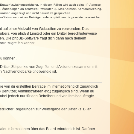
 Entwurf zwischenspeicherst. In diesen Fällen wird auch deine IP-Adresse
, Änderungen an zentralen Profildaten (E-Mail-Adresse, Kontoaktivierung,
unktion angezeigt und nicht dauerhaft gespeichert.
-Status von deinen Beiträgen oder explizit von dir gesetzte Lesezeichen
cht auf einer Vielzahl von Webseiten zu verwenden. Das
ibers, von phpBB Limited oder ein Dritter berechtigterweise
zen. Die phpBB-Software fragt dich dann nach deinem
ard zugreifen kannst.
zu können.
ritter, Zeitpunkte von Zugriffen und Aktionen zusammen mit
 Nachverfolgbarkeit notwendig ist.
von dir erstellten Beiträge im Internet öffentlich zugänglich
e Benutzer, Administratoren etc.) zugänglich sind. Wenn du
abei jedoch nur für den Betreiber und von ihm beauftragte
setzlicher Regelungen zur Weitergabe der Daten (z. B. an
ler Informationen über das Board erforderlich ist. Darüber