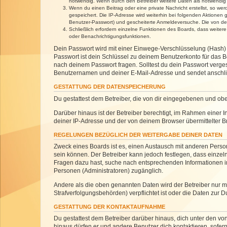
notwendig. Wenn durch den Betreiber weitere Daten als notwendig fe
Wenn du einen Beitrag oder eine private Nachricht erstellst, so we
gespeichert. Die IP-Adresse wird weiterhin bei folgenden Aktionen
Benutzer-Passwort) und gescheiterte Anmeldeversuche. Die von dein
Schließlich erfordern einzelne Funktionen des Boards, dass weite
oder Benachrichtigungsfunktionen.
Dein Passwort wird mit einer Einwege-Verschlüsselung (Hash) g
Passwort ist dein Schlüssel zu deinem Benutzerkonto für das Bo
nach deinem Passwort fragen. Solltest du dein Passwort verg
Benutzernamen und deiner E-Mail-Adresse und sendet anschlie
GESTATTUNG DER DATENSPEICHERUNG
Du gestattest dem Betreiber, die von dir eingegebenen und ob
Darüber hinaus ist der Betreiber berechtigt, im Rahmen einer
deiner IP-Adresse und der von deinem Browser übermittelter B
REGELUNGEN BEZÜGLICH DER WEITERGABE DEINER DATEN
Zweck eines Boards ist es, einen Austausch mit anderen Personen
sein können. Der Betreiber kann jedoch festlegen, dass einzeln
Fragen dazu hast, suche nach entsprechenden Informationen im 
Personen (Administratoren) zugänglich.
Andere als die oben genannten Daten wird der Betreiber nur mit
Strafverfolgungsbehörden) verpflichtet ist oder die Daten zur D
GESTATTUNG DER KONTAKTAUFNAHME
Du gestattest dem Betreiber darüber hinaus, dich unter den von
hinaus dürfen er und andere Benutzer dich kontaktieren, sofern