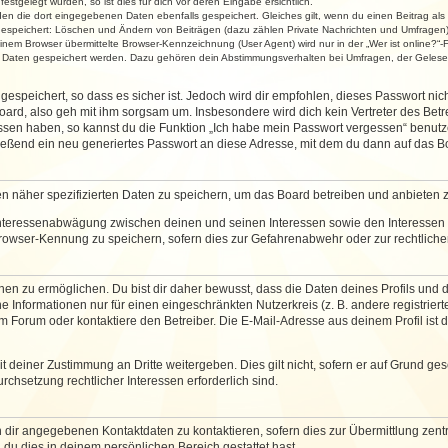
stgelegt wurden, so ist dies für dich vor deren Eingabe ersichtlich.
rden die dort eingegebenen Daten ebenfalls gespeichert. Gleiches gilt, wenn du einen Beitrag als
 gespeichert: Löschen und Ändern von Beiträgen (dazu zählen Private Nachrichten und Umfragen)
em Browser übermittelte Browser-Kennzeichnung (User Agent) wird nur in der „Wer ist online?“-F
re Daten gespeichert werden. Dazu gehören dein Abstimmungsverhalten bei Umfragen, der Gelesen
espeichert, so dass es sicher ist. Jedoch wird dir empfohlen, dieses Passwort ni
ard, also geh mit ihm sorgsam um. Insbesondere wird dich kein Vertreter des Betre
essen haben, so kannst du die Funktion „Ich habe mein Passwort vergessen“ benut
ßend ein neu generiertes Passwort an diese Adresse, mit dem du dann auf das Bo
en näher spezifizierten Daten zu speichern, um das Board betreiben und anbieten 
 Interessenabwägung zwischen deinen und seinen Interessen sowie den Interessen D
rowser-Kennung zu speichern, sofern dies zur Gefahrenabwehr oder zur rechtlichen
 zu ermöglichen. Du bist dir daher bewusst, dass die Daten deines Profils und die 
e Informationen nur für einen eingeschränkten Nutzerkreis (z. B. andere registriert
Forum oder kontaktiere den Betreiber. Die E-Mail-Adresse aus deinem Profil ist d
 deiner Zustimmung an Dritte weitergeben. Dies gilt nicht, sofern er auf Grund ge
urchsetzung rechtlicher Interessen erforderlich sind.
 dir angegebenen Kontaktdaten zu kontaktieren, sofern dies zur Übermittlung zentra
 du dies in deinem persönlichen Bereich gestattet hast.