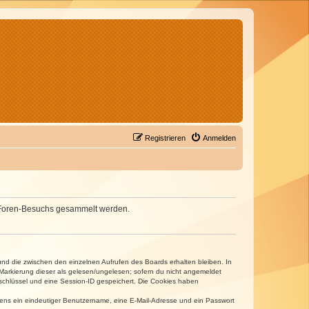
Registrieren
Anmelden
nes Foren-Besuchs gesammelt werden.
und die zwischen den einzelnen Aufrufen des Boards erhalten bleiben. In
r Markierung dieser als gelesen/ungelesen; sofern du nicht angemeldet
sschlüssel und eine Session-ID gespeichert. Die Cookies haben
estens ein eindeutiger Benutzername, eine E-Mail-Adresse und ein Passwort