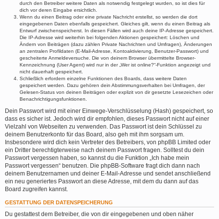
durch den Betreiber weitere Daten als notwendig festgelegt wurden, so ist dies für
dich vor deren Eingabe ersichtlich.
Wenn du einen Beitrag oder eine private Nachricht erstellst, so werden die dort
eingegebenen Daten ebenfalls gespeichert. Gleiches gilt, wenn du einen Beitrag als
Entwurf zwischenspeicherst. In diesen Fällen wird auch deine IP-Adresse gespeichert.
Die IP-Adresse wird weiterhin bei folgenden Aktionen gespeichert: Löschen und
Ändern von Beiträgen (dazu zählen Private Nachrichten und Umfragen), Änderungen
an zentralen Profildaten (E-Mail-Adresse, Kontoaktivierung, Benutzer-Passwort) und
gescheiterte Anmeldeversuche. Die von deinem Browser übermittelte Browser-
Kennzeichnung (User Agent) wird nur in der „Wer ist online?“-Funktion angezeigt und
nicht dauerhaft gespeichert.
Schließlich erfordern einzelne Funktionen des Boards, dass weitere Daten
gespeichert werden. Dazu gehören dein Abstimmungsverhalten bei Umfragen, der
Gelesen-Status von deinen Beiträgen oder explizit von dir gesetzte Lesezeichen oder
Benachrichtigungsfunktionen.
Dein Passwort wird mit einer Einwege-Verschlüsselung (Hash) gespeichert, so
dass es sicher ist. Jedoch wird dir empfohlen, dieses Passwort nicht auf einer
Vielzahl von Webseiten zu verwenden. Das Passwort ist dein Schlüssel zu
deinem Benutzerkonto für das Board, also geh mit ihm sorgsam um.
Insbesondere wird dich kein Vertreter des Betreibers, von phpBB Limited oder
ein Dritter berechtigterweise nach deinem Passwort fragen. Solltest du dein
Passwort vergessen haben, so kannst du die Funktion „Ich habe mein
Passwort vergessen“ benutzen. Die phpBB-Software fragt dich dann nach
deinem Benutzernamen und deiner E-Mail-Adresse und sendet anschließend
ein neu generiertes Passwort an diese Adresse, mit dem du dann auf das
Board zugreifen kannst.
GESTATTUNG DER DATENSPEICHERUNG
Du gestattest dem Betreiber, die von dir eingegebenen und oben näher