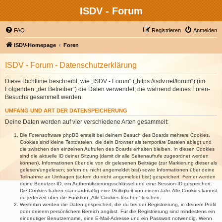
ISDV - Forum
FAQ
Registrieren
Anmelden
ISDV-Homepage
Foren
ISDV - Forum - Datenschutzerklärung
Diese Richtlinie beschreibt, wie „ISDV - Forum“ („https://isdv.net/forum“) (im
Folgenden „der Betreiber“) die Daten verwendet, die während deines Foren-
Besuchs gesammelt werden.
UMFANG UND ART DER DATENSPEICHERUNG
Deine Daten werden auf vier verschiedene Arten gesammelt:
Die Forensoftware phpBB erstellt bei deinem Besuch des Boards mehrere Cookies.
Cookies sind kleine Textdateien, die dein Browser als temporäre Dateien ablegt und
die zwischen den einzelnen Aufrufen des Boards erhalten bleiben. In diesen Cookies
sind die aktuelle ID deiner Sitzung (damit dir alle Seitenaufrufe zugeordnet werden
können), Informationen über die von dir gelesenen Beiträge (zur Markierung dieser als
gelesen/ungelesen; sofern du nicht angemeldet bist) sowie Informationen über deine
Teilnahme an Umfragen (sofern du nicht angemeldet bist) gespeichert. Ferner werden
deine Benutzer-ID, ein Authentifizierungsschlüssel und eine Session-ID gespeichert.
Die Cookies haben standardmäßig eine Gültigkeit von einem Jahr. Alle Cookies kannst
du jederzeit über die Funktion „Alle Cookies löschen“ löschen.
Weiterhin werden die Daten gespeichert, die du bei der Registrierung, in deinem Profil
oder deinem persönlichem Bereich angibst. Für die Registrierung sind mindestens ein
eindeutiger Benutzername, eine E-Mail-Adresse und ein Passwort notwendig. Wenn