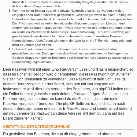
durch den Betreiber weitere Daten als notwendig festgelegt wurden, so ist dies für
dich vor deren Eingabe ersichtlich.
Wenn du einen Beitrag oder eine private Nachricht erstellst, so werden die dort
eingegebenen Daten ebenfalls gespeichert. Gleiches gilt, wenn du einen Beitrag als
Entwurf zwischenspeicherst. In diesen Fällen wird auch deine IP-Adresse gespeichert.
Die IP-Adresse wird weiterhin bei folgenden Aktionen gespeichert: Löschen und
Ändern von Beiträgen (dazu zählen Private Nachrichten und Umfragen), Änderungen
an zentralen Profildaten (E-Mail-Adresse, Kontoaktivierung, Benutzer-Passwort) und
gescheiterte Anmeldeversuche. Die von deinem Browser übermittelte Browser-
Kennzeichnung (User Agent) wird nur in der „Wer ist online?“-Funktion angezeigt und
nicht dauerhaft gespeichert.
Schließlich erfordern einzelne Funktionen des Boards, dass weitere Daten
gespeichert werden. Dazu gehören dein Abstimmungsverhalten bei Umfragen, der
Gelesen-Status von deinen Beiträgen oder explizit von dir gesetzte Lesezeichen oder
Benachrichtigungsfunktionen.
Dein Passwort wird mit einer Einwege-Verschlüsselung (Hash) gespeichert, so
dass es sicher ist. Jedoch wird dir empfohlen, dieses Passwort nicht auf einer
Vielzahl von Webseiten zu verwenden. Das Passwort ist dein Schlüssel zu
deinem Benutzerkonto für das Board, also geh mit ihm sorgsam um.
Insbesondere wird dich kein Vertreter des Betreibers, von phpBB Limited oder
ein Dritter berechtigterweise nach deinem Passwort fragen. Solltest du dein
Passwort vergessen haben, so kannst du die Funktion „Ich habe mein
Passwort vergessen“ benutzen. Die phpBB-Software fragt dich dann nach
deinem Benutzernamen und deiner E-Mail-Adresse und sendet anschließend
ein neu generiertes Passwort an diese Adresse, mit dem du dann auf das
Board zugreifen kannst.
GESTATTUNG DER DATENSPEICHERUNG
Du gestattest dem Betreiber, die von dir eingegebenen und oben näher