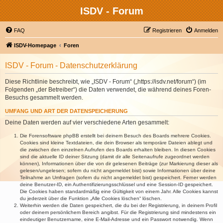
ISDV - Forum
FAQ
Registrieren
Anmelden
ISDV-Homepage
Foren
ISDV - Forum - Datenschutzerklärung
Diese Richtlinie beschreibt, wie „ISDV - Forum“ („https://isdv.net/forum“) (im
Folgenden „der Betreiber“) die Daten verwendet, die während deines Foren-
Besuchs gesammelt werden.
UMFANG UND ART DER DATENSPEICHERUNG
Deine Daten werden auf vier verschiedene Arten gesammelt:
Die Forensoftware phpBB erstellt bei deinem Besuch des Boards mehrere Cookies.
Cookies sind kleine Textdateien, die dein Browser als temporäre Dateien ablegt und
die zwischen den einzelnen Aufrufen des Boards erhalten bleiben. In diesen Cookies
sind die aktuelle ID deiner Sitzung (damit dir alle Seitenaufrufe zugeordnet werden
können), Informationen über die von dir gelesenen Beiträge (zur Markierung dieser als
gelesen/ungelesen; sofern du nicht angemeldet bist) sowie Informationen über deine
Teilnahme an Umfragen (sofern du nicht angemeldet bist) gespeichert. Ferner werden
deine Benutzer-ID, ein Authentifizierungsschlüssel und eine Session-ID gespeichert.
Die Cookies haben standardmäßig eine Gültigkeit von einem Jahr. Alle Cookies kannst
du jederzeit über die Funktion „Alle Cookies löschen“ löschen.
Weiterhin werden die Daten gespeichert, die du bei der Registrierung, in deinem Profil
oder deinem persönlichem Bereich angibst. Für die Registrierung sind mindestens ein
eindeutiger Benutzername, eine E-Mail-Adresse und ein Passwort notwendig. Wenn