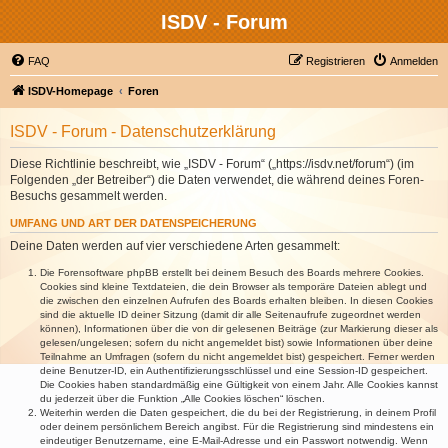
ISDV - Forum
FAQ
Registrieren
Anmelden
ISDV-Homepage
Foren
ISDV - Forum - Datenschutzerklärung
Diese Richtlinie beschreibt, wie „ISDV - Forum“ („https://isdv.net/forum“) (im
Folgenden „der Betreiber“) die Daten verwendet, die während deines Foren-
Besuchs gesammelt werden.
UMFANG UND ART DER DATENSPEICHERUNG
Deine Daten werden auf vier verschiedene Arten gesammelt:
Die Forensoftware phpBB erstellt bei deinem Besuch des Boards mehrere Cookies.
Cookies sind kleine Textdateien, die dein Browser als temporäre Dateien ablegt und
die zwischen den einzelnen Aufrufen des Boards erhalten bleiben. In diesen Cookies
sind die aktuelle ID deiner Sitzung (damit dir alle Seitenaufrufe zugeordnet werden
können), Informationen über die von dir gelesenen Beiträge (zur Markierung dieser als
gelesen/ungelesen; sofern du nicht angemeldet bist) sowie Informationen über deine
Teilnahme an Umfragen (sofern du nicht angemeldet bist) gespeichert. Ferner werden
deine Benutzer-ID, ein Authentifizierungsschlüssel und eine Session-ID gespeichert.
Die Cookies haben standardmäßig eine Gültigkeit von einem Jahr. Alle Cookies kannst
du jederzeit über die Funktion „Alle Cookies löschen“ löschen.
Weiterhin werden die Daten gespeichert, die du bei der Registrierung, in deinem Profil
oder deinem persönlichem Bereich angibst. Für die Registrierung sind mindestens ein
eindeutiger Benutzername, eine E-Mail-Adresse und ein Passwort notwendig. Wenn