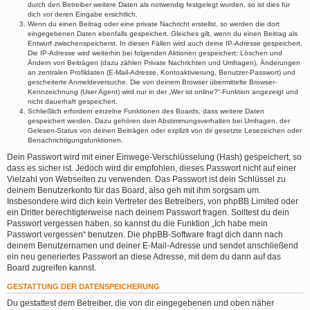
durch den Betreiber weitere Daten als notwendig festgelegt wurden, so ist dies für
dich vor deren Eingabe ersichtlich.
Wenn du einen Beitrag oder eine private Nachricht erstellst, so werden die dort
eingegebenen Daten ebenfalls gespeichert. Gleiches gilt, wenn du einen Beitrag als
Entwurf zwischenspeicherst. In diesen Fällen wird auch deine IP-Adresse gespeichert.
Die IP-Adresse wird weiterhin bei folgenden Aktionen gespeichert: Löschen und
Ändern von Beiträgen (dazu zählen Private Nachrichten und Umfragen), Änderungen
an zentralen Profildaten (E-Mail-Adresse, Kontoaktivierung, Benutzer-Passwort) und
gescheiterte Anmeldeversuche. Die von deinem Browser übermittelte Browser-
Kennzeichnung (User Agent) wird nur in der „Wer ist online?“-Funktion angezeigt und
nicht dauerhaft gespeichert.
Schließlich erfordern einzelne Funktionen des Boards, dass weitere Daten
gespeichert werden. Dazu gehören dein Abstimmungsverhalten bei Umfragen, der
Gelesen-Status von deinen Beiträgen oder explizit von dir gesetzte Lesezeichen oder
Benachrichtigungsfunktionen.
Dein Passwort wird mit einer Einwege-Verschlüsselung (Hash) gespeichert, so
dass es sicher ist. Jedoch wird dir empfohlen, dieses Passwort nicht auf einer
Vielzahl von Webseiten zu verwenden. Das Passwort ist dein Schlüssel zu
deinem Benutzerkonto für das Board, also geh mit ihm sorgsam um.
Insbesondere wird dich kein Vertreter des Betreibers, von phpBB Limited oder
ein Dritter berechtigterweise nach deinem Passwort fragen. Solltest du dein
Passwort vergessen haben, so kannst du die Funktion „Ich habe mein
Passwort vergessen“ benutzen. Die phpBB-Software fragt dich dann nach
deinem Benutzernamen und deiner E-Mail-Adresse und sendet anschließend
ein neu generiertes Passwort an diese Adresse, mit dem du dann auf das
Board zugreifen kannst.
GESTATTUNG DER DATENSPEICHERUNG
Du gestattest dem Betreiber, die von dir eingegebenen und oben näher