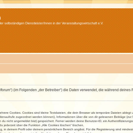
m
r selbständigen Dienstleister/Innen in der Veranstaltungswirtschaft e.V.
v.net/forum“) (im Folgenden „der Betreiber“) die Daten verwendet, die während dei
rere Cookies. Cookies sind kleine Textdateien, die dein Browser als temporäre Dateien ablegt 
 Seitenaufrufe zugeordnet werden können), Informationen über die von dir gelesenen Beiträge (zu
n du nicht angemeldet bist) gespeichert. Ferner werden deine Benutzer-ID, ein Authentifizierung
u jederzeit über die Funktion „Alle Cookies löschen“ löschen.
ng, in deinem Profil oder deinem persönlichem Bereich angibst. Für die Registrierung sind mind