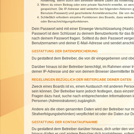
notwendig. Wenn durch den Betreiber weitere Daten als notwendig fe
Wenn du einen Beitrag oder eine private Nachricht erstellst, so we
gespeichert. Die IP-Adresse wird weiterhin bei folgenden Aktionen
Benutzer-Passwort) und gescheiterte Anmeldeversuche. Die von dein
Schließlich erfordern einzelne Funktionen des Boards, dass weite
oder Benachrichtigungsfunktionen.
Dein Passwort wird mit einer Einwege-Verschlüsselung (Hash) g
Passwort ist dein Schlüssel zu deinem Benutzerkonto für das Bo
nach deinem Passwort fragen. Solltest du dein Passwort verg
Benutzernamen und deiner E-Mail-Adresse und sendet anschlie
GESTATTUNG DER DATENSPEICHERUNG
Du gestattest dem Betreiber, die von dir eingegebenen und ob
Darüber hinaus ist der Betreiber berechtigt, im Rahmen einer
deiner IP-Adresse und der von deinem Browser übermittelter B
REGELUNGEN BEZÜGLICH DER WEITERGABE DEINER DATEN
Zweck eines Boards ist es, einen Austausch mit anderen Personen
sein können. Der Betreiber kann jedoch festlegen, dass einzeln
Fragen dazu hast, suche nach entsprechenden Informationen im 
Personen (Administratoren) zugänglich.
Andere als die oben genannten Daten wird der Betreiber nur mit
Strafverfolgungsbehörden) verpflichtet ist oder die Daten zur D
GESTATTUNG DER KONTAKTAUFNAHME
Du gestattest dem Betreiber darüber hinaus, dich unter den von
hinaus dürfen er und andere Benutzer dich kontaktieren, sofern