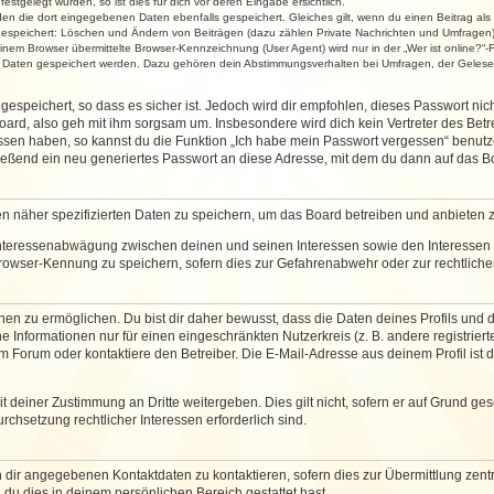
stgelegt wurden, so ist dies für dich vor deren Eingabe ersichtlich.
rden die dort eingegebenen Daten ebenfalls gespeichert. Gleiches gilt, wenn du einen Beitrag als
 gespeichert: Löschen und Ändern von Beiträgen (dazu zählen Private Nachrichten und Umfragen)
em Browser übermittelte Browser-Kennzeichnung (User Agent) wird nur in der „Wer ist online?“-F
re Daten gespeichert werden. Dazu gehören dein Abstimmungsverhalten bei Umfragen, der Gelesen
espeichert, so dass es sicher ist. Jedoch wird dir empfohlen, dieses Passwort ni
ard, also geh mit ihm sorgsam um. Insbesondere wird dich kein Vertreter des Betre
essen haben, so kannst du die Funktion „Ich habe mein Passwort vergessen“ benut
ßend ein neu generiertes Passwort an diese Adresse, mit dem du dann auf das Bo
en näher spezifizierten Daten zu speichern, um das Board betreiben und anbieten 
 Interessenabwägung zwischen deinen und seinen Interessen sowie den Interessen D
rowser-Kennung zu speichern, sofern dies zur Gefahrenabwehr oder zur rechtlichen
 zu ermöglichen. Du bist dir daher bewusst, dass die Daten deines Profils und die 
e Informationen nur für einen eingeschränkten Nutzerkreis (z. B. andere registriert
Forum oder kontaktiere den Betreiber. Die E-Mail-Adresse aus deinem Profil ist d
 deiner Zustimmung an Dritte weitergeben. Dies gilt nicht, sofern er auf Grund ge
urchsetzung rechtlicher Interessen erforderlich sind.
 dir angegebenen Kontaktdaten zu kontaktieren, sofern dies zur Übermittlung zentra
 du dies in deinem persönlichen Bereich gestattet hast.