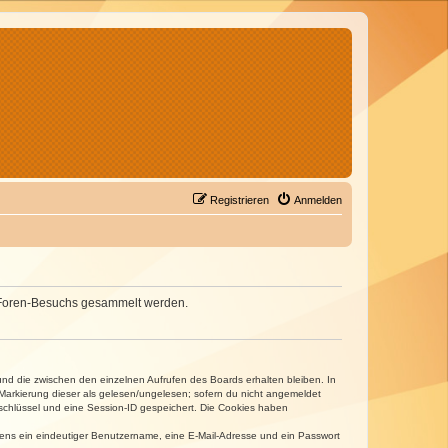
Registrieren
Anmelden
nes Foren-Besuchs gesammelt werden.
und die zwischen den einzelnen Aufrufen des Boards erhalten bleiben. In
r Markierung dieser als gelesen/ungelesen; sofern du nicht angemeldet
sschlüssel und eine Session-ID gespeichert. Die Cookies haben
estens ein eindeutiger Benutzername, eine E-Mail-Adresse und ein Passwort