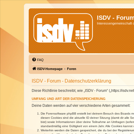
ISDV - Foru
Interessengemeinschaft de
FAQ
ISDV-Homepage
Foren
ISDV - Forum - Datenschutzerklärung
Diese Richtlinie beschreibt, wie „ISDV - Forum“ („https://isd
UMFANG UND ART DER DATENSPEICHERUNG
Deine Daten werden auf vier verschiedene Arten gesammelt:
Die Forensoftware phpBB erstellt bei deinem Besuch des Boards meh
diesen Cookies sind die aktuelle ID deiner Sitzung (damit dir alle
bist) sowie Informationen über deine Teilnahme an Umfragen (sofer
standardmäßig eine Gültigkeit von einem Jahr. Alle Cookies kannst d
Weiterhin werden die Daten gespeichert, die du bei der Registrieru