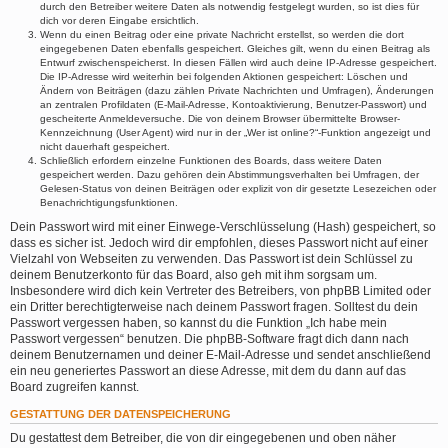
durch den Betreiber weitere Daten als notwendig festgelegt wurden, so ist dies für
dich vor deren Eingabe ersichtlich.
Wenn du einen Beitrag oder eine private Nachricht erstellst, so werden die dort
eingegebenen Daten ebenfalls gespeichert. Gleiches gilt, wenn du einen Beitrag als
Entwurf zwischenspeicherst. In diesen Fällen wird auch deine IP-Adresse gespeichert.
Die IP-Adresse wird weiterhin bei folgenden Aktionen gespeichert: Löschen und
Ändern von Beiträgen (dazu zählen Private Nachrichten und Umfragen), Änderungen
an zentralen Profildaten (E-Mail-Adresse, Kontoaktivierung, Benutzer-Passwort) und
gescheiterte Anmeldeversuche. Die von deinem Browser übermittelte Browser-
Kennzeichnung (User Agent) wird nur in der „Wer ist online?“-Funktion angezeigt und
nicht dauerhaft gespeichert.
Schließlich erfordern einzelne Funktionen des Boards, dass weitere Daten
gespeichert werden. Dazu gehören dein Abstimmungsverhalten bei Umfragen, der
Gelesen-Status von deinen Beiträgen oder explizit von dir gesetzte Lesezeichen oder
Benachrichtigungsfunktionen.
Dein Passwort wird mit einer Einwege-Verschlüsselung (Hash) gespeichert, so
dass es sicher ist. Jedoch wird dir empfohlen, dieses Passwort nicht auf einer
Vielzahl von Webseiten zu verwenden. Das Passwort ist dein Schlüssel zu
deinem Benutzerkonto für das Board, also geh mit ihm sorgsam um.
Insbesondere wird dich kein Vertreter des Betreibers, von phpBB Limited oder
ein Dritter berechtigterweise nach deinem Passwort fragen. Solltest du dein
Passwort vergessen haben, so kannst du die Funktion „Ich habe mein
Passwort vergessen“ benutzen. Die phpBB-Software fragt dich dann nach
deinem Benutzernamen und deiner E-Mail-Adresse und sendet anschließend
ein neu generiertes Passwort an diese Adresse, mit dem du dann auf das
Board zugreifen kannst.
GESTATTUNG DER DATENSPEICHERUNG
Du gestattest dem Betreiber, die von dir eingegebenen und oben näher