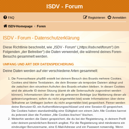
ISDV - Forum
FAQ
Registrieren
Anmelden
ISDV-Homepage
Foren
ISDV - Forum - Datenschutzerklärung
Diese Richtlinie beschreibt, wie „ISDV - Forum“ („https://isdv.net/forum“) (im
Folgenden „der Betreiber“) die Daten verwendet, die während deines Foren-
Besuchs gesammelt werden.
UMFANG UND ART DER DATENSPEICHERUNG
Deine Daten werden auf vier verschiedene Arten gesammelt:
Die Forensoftware phpBB erstellt bei deinem Besuch des Boards mehrere Cookies.
Cookies sind kleine Textdateien, die dein Browser als temporäre Dateien ablegt und
die zwischen den einzelnen Aufrufen des Boards erhalten bleiben. In diesen Cookies
sind die aktuelle ID deiner Sitzung (damit dir alle Seitenaufrufe zugeordnet werden
können), Informationen über die von dir gelesenen Beiträge (zur Markierung dieser als
gelesen/ungelesen; sofern du nicht angemeldet bist) sowie Informationen über deine
Teilnahme an Umfragen (sofern du nicht angemeldet bist) gespeichert. Ferner werden
deine Benutzer-ID, ein Authentifizierungsschlüssel und eine Session-ID gespeichert.
Die Cookies haben standardmäßig eine Gültigkeit von einem Jahr. Alle Cookies kannst
du jederzeit über die Funktion „Alle Cookies löschen“ löschen.
Weiterhin werden die Daten gespeichert, die du bei der Registrierung, in deinem Profil
oder deinem persönlichem Bereich angibst. Für die Registrierung sind mindestens ein
eindeutiger Benutzername, eine E-Mail-Adresse und ein Passwort notwendig. Wenn