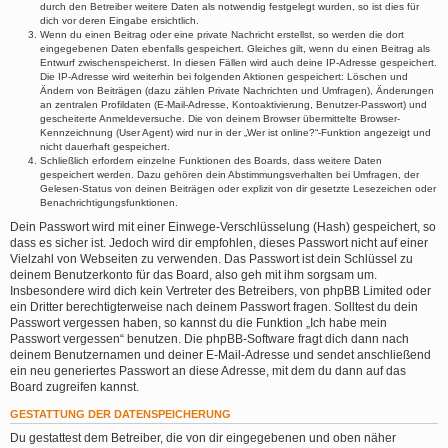
durch den Betreiber weitere Daten als notwendig festgelegt wurden, so ist dies für
dich vor deren Eingabe ersichtlich.
Wenn du einen Beitrag oder eine private Nachricht erstellst, so werden die dort
eingegebenen Daten ebenfalls gespeichert. Gleiches gilt, wenn du einen Beitrag als
Entwurf zwischenspeicherst. In diesen Fällen wird auch deine IP-Adresse gespeichert.
Die IP-Adresse wird weiterhin bei folgenden Aktionen gespeichert: Löschen und
Ändern von Beiträgen (dazu zählen Private Nachrichten und Umfragen), Änderungen
an zentralen Profildaten (E-Mail-Adresse, Kontoaktivierung, Benutzer-Passwort) und
gescheiterte Anmeldeversuche. Die von deinem Browser übermittelte Browser-
Kennzeichnung (User Agent) wird nur in der „Wer ist online?“-Funktion angezeigt und
nicht dauerhaft gespeichert.
Schließlich erfordern einzelne Funktionen des Boards, dass weitere Daten
gespeichert werden. Dazu gehören dein Abstimmungsverhalten bei Umfragen, der
Gelesen-Status von deinen Beiträgen oder explizit von dir gesetzte Lesezeichen oder
Benachrichtigungsfunktionen.
Dein Passwort wird mit einer Einwege-Verschlüsselung (Hash) gespeichert, so
dass es sicher ist. Jedoch wird dir empfohlen, dieses Passwort nicht auf einer
Vielzahl von Webseiten zu verwenden. Das Passwort ist dein Schlüssel zu
deinem Benutzerkonto für das Board, also geh mit ihm sorgsam um.
Insbesondere wird dich kein Vertreter des Betreibers, von phpBB Limited oder
ein Dritter berechtigterweise nach deinem Passwort fragen. Solltest du dein
Passwort vergessen haben, so kannst du die Funktion „Ich habe mein
Passwort vergessen“ benutzen. Die phpBB-Software fragt dich dann nach
deinem Benutzernamen und deiner E-Mail-Adresse und sendet anschließend
ein neu generiertes Passwort an diese Adresse, mit dem du dann auf das
Board zugreifen kannst.
GESTATTUNG DER DATENSPEICHERUNG
Du gestattest dem Betreiber, die von dir eingegebenen und oben näher