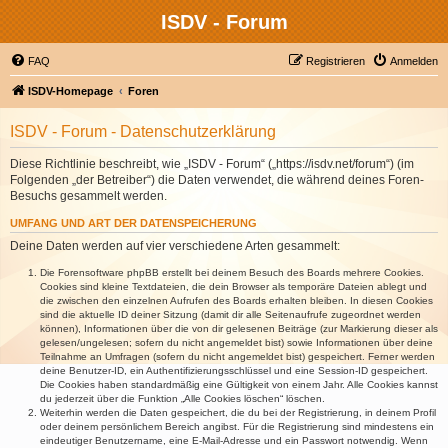
ISDV - Forum
FAQ
Registrieren
Anmelden
ISDV-Homepage
Foren
ISDV - Forum - Datenschutzerklärung
Diese Richtlinie beschreibt, wie „ISDV - Forum“ („https://isdv.net/forum“) (im
Folgenden „der Betreiber“) die Daten verwendet, die während deines Foren-
Besuchs gesammelt werden.
UMFANG UND ART DER DATENSPEICHERUNG
Deine Daten werden auf vier verschiedene Arten gesammelt:
Die Forensoftware phpBB erstellt bei deinem Besuch des Boards mehrere Cookies.
Cookies sind kleine Textdateien, die dein Browser als temporäre Dateien ablegt und
die zwischen den einzelnen Aufrufen des Boards erhalten bleiben. In diesen Cookies
sind die aktuelle ID deiner Sitzung (damit dir alle Seitenaufrufe zugeordnet werden
können), Informationen über die von dir gelesenen Beiträge (zur Markierung dieser als
gelesen/ungelesen; sofern du nicht angemeldet bist) sowie Informationen über deine
Teilnahme an Umfragen (sofern du nicht angemeldet bist) gespeichert. Ferner werden
deine Benutzer-ID, ein Authentifizierungsschlüssel und eine Session-ID gespeichert.
Die Cookies haben standardmäßig eine Gültigkeit von einem Jahr. Alle Cookies kannst
du jederzeit über die Funktion „Alle Cookies löschen“ löschen.
Weiterhin werden die Daten gespeichert, die du bei der Registrierung, in deinem Profil
oder deinem persönlichem Bereich angibst. Für die Registrierung sind mindestens ein
eindeutiger Benutzername, eine E-Mail-Adresse und ein Passwort notwendig. Wenn