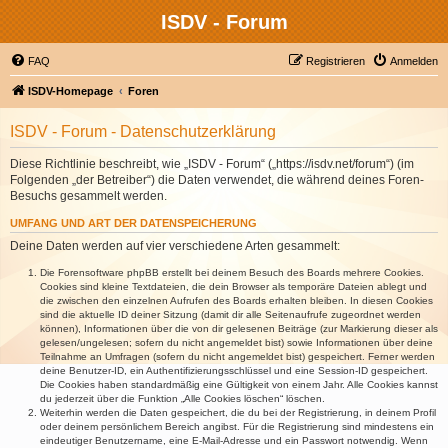
ISDV - Forum
FAQ
Registrieren
Anmelden
ISDV-Homepage
Foren
ISDV - Forum - Datenschutzerklärung
Diese Richtlinie beschreibt, wie „ISDV - Forum“ („https://isdv.net/forum“) (im
Folgenden „der Betreiber“) die Daten verwendet, die während deines Foren-
Besuchs gesammelt werden.
UMFANG UND ART DER DATENSPEICHERUNG
Deine Daten werden auf vier verschiedene Arten gesammelt:
Die Forensoftware phpBB erstellt bei deinem Besuch des Boards mehrere Cookies.
Cookies sind kleine Textdateien, die dein Browser als temporäre Dateien ablegt und
die zwischen den einzelnen Aufrufen des Boards erhalten bleiben. In diesen Cookies
sind die aktuelle ID deiner Sitzung (damit dir alle Seitenaufrufe zugeordnet werden
können), Informationen über die von dir gelesenen Beiträge (zur Markierung dieser als
gelesen/ungelesen; sofern du nicht angemeldet bist) sowie Informationen über deine
Teilnahme an Umfragen (sofern du nicht angemeldet bist) gespeichert. Ferner werden
deine Benutzer-ID, ein Authentifizierungsschlüssel und eine Session-ID gespeichert.
Die Cookies haben standardmäßig eine Gültigkeit von einem Jahr. Alle Cookies kannst
du jederzeit über die Funktion „Alle Cookies löschen“ löschen.
Weiterhin werden die Daten gespeichert, die du bei der Registrierung, in deinem Profil
oder deinem persönlichem Bereich angibst. Für die Registrierung sind mindestens ein
eindeutiger Benutzername, eine E-Mail-Adresse und ein Passwort notwendig. Wenn