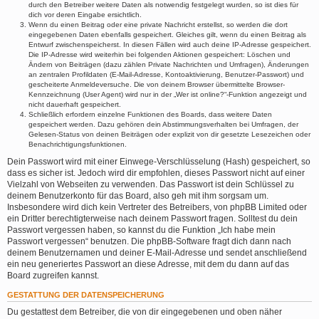
durch den Betreiber weitere Daten als notwendig festgelegt wurden, so ist dies für
dich vor deren Eingabe ersichtlich.
Wenn du einen Beitrag oder eine private Nachricht erstellst, so werden die dort
eingegebenen Daten ebenfalls gespeichert. Gleiches gilt, wenn du einen Beitrag als
Entwurf zwischenspeicherst. In diesen Fällen wird auch deine IP-Adresse gespeichert.
Die IP-Adresse wird weiterhin bei folgenden Aktionen gespeichert: Löschen und
Ändern von Beiträgen (dazu zählen Private Nachrichten und Umfragen), Änderungen
an zentralen Profildaten (E-Mail-Adresse, Kontoaktivierung, Benutzer-Passwort) und
gescheiterte Anmeldeversuche. Die von deinem Browser übermittelte Browser-
Kennzeichnung (User Agent) wird nur in der „Wer ist online?“-Funktion angezeigt und
nicht dauerhaft gespeichert.
Schließlich erfordern einzelne Funktionen des Boards, dass weitere Daten
gespeichert werden. Dazu gehören dein Abstimmungsverhalten bei Umfragen, der
Gelesen-Status von deinen Beiträgen oder explizit von dir gesetzte Lesezeichen oder
Benachrichtigungsfunktionen.
Dein Passwort wird mit einer Einwege-Verschlüsselung (Hash) gespeichert, so
dass es sicher ist. Jedoch wird dir empfohlen, dieses Passwort nicht auf einer
Vielzahl von Webseiten zu verwenden. Das Passwort ist dein Schlüssel zu
deinem Benutzerkonto für das Board, also geh mit ihm sorgsam um.
Insbesondere wird dich kein Vertreter des Betreibers, von phpBB Limited oder
ein Dritter berechtigterweise nach deinem Passwort fragen. Solltest du dein
Passwort vergessen haben, so kannst du die Funktion „Ich habe mein
Passwort vergessen“ benutzen. Die phpBB-Software fragt dich dann nach
deinem Benutzernamen und deiner E-Mail-Adresse und sendet anschließend
ein neu generiertes Passwort an diese Adresse, mit dem du dann auf das
Board zugreifen kannst.
GESTATTUNG DER DATENSPEICHERUNG
Du gestattest dem Betreiber, die von dir eingegebenen und oben näher