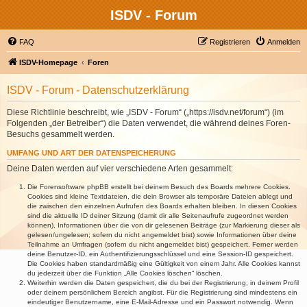
ISDV - Forum
FAQ
Registrieren
Anmelden
ISDV-Homepage
Foren
ISDV - Forum - Datenschutzerklärung
Diese Richtlinie beschreibt, wie „ISDV - Forum“ („https://isdv.net/forum“) (im
Folgenden „der Betreiber“) die Daten verwendet, die während deines Foren-
Besuchs gesammelt werden.
UMFANG UND ART DER DATENSPEICHERUNG
Deine Daten werden auf vier verschiedene Arten gesammelt:
Die Forensoftware phpBB erstellt bei deinem Besuch des Boards mehrere Cookies.
Cookies sind kleine Textdateien, die dein Browser als temporäre Dateien ablegt und
die zwischen den einzelnen Aufrufen des Boards erhalten bleiben. In diesen Cookies
sind die aktuelle ID deiner Sitzung (damit dir alle Seitenaufrufe zugeordnet werden
können), Informationen über die von dir gelesenen Beiträge (zur Markierung dieser als
gelesen/ungelesen; sofern du nicht angemeldet bist) sowie Informationen über deine
Teilnahme an Umfragen (sofern du nicht angemeldet bist) gespeichert. Ferner werden
deine Benutzer-ID, ein Authentifizierungsschlüssel und eine Session-ID gespeichert.
Die Cookies haben standardmäßig eine Gültigkeit von einem Jahr. Alle Cookies kannst
du jederzeit über die Funktion „Alle Cookies löschen“ löschen.
Weiterhin werden die Daten gespeichert, die du bei der Registrierung, in deinem Profil
oder deinem persönlichem Bereich angibst. Für die Registrierung sind mindestens ein
eindeutiger Benutzername, eine E-Mail-Adresse und ein Passwort notwendig. Wenn