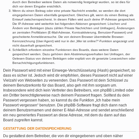
durch den Betreiber weitere Daten als notwendig festgelegt wurden, so ist dies für
dich vor deren Eingabe ersichtlich.
Wenn du einen Beitrag oder eine private Nachricht erstellst, so werden die dort
eingegebenen Daten ebenfalls gespeichert. Gleiches gilt, wenn du einen Beitrag als
Entwurf zwischenspeicherst. In diesen Fällen wird auch deine IP-Adresse gespeichert.
Die IP-Adresse wird weiterhin bei folgenden Aktionen gespeichert: Löschen und
Ändern von Beiträgen (dazu zählen Private Nachrichten und Umfragen), Änderungen
an zentralen Profildaten (E-Mail-Adresse, Kontoaktivierung, Benutzer-Passwort) und
gescheiterte Anmeldeversuche. Die von deinem Browser übermittelte Browser-
Kennzeichnung (User Agent) wird nur in der „Wer ist online?“-Funktion angezeigt und
nicht dauerhaft gespeichert.
Schließlich erfordern einzelne Funktionen des Boards, dass weitere Daten
gespeichert werden. Dazu gehören dein Abstimmungsverhalten bei Umfragen, der
Gelesen-Status von deinen Beiträgen oder explizit von dir gesetzte Lesezeichen oder
Benachrichtigungsfunktionen.
Dein Passwort wird mit einer Einwege-Verschlüsselung (Hash) gespeichert, so
dass es sicher ist. Jedoch wird dir empfohlen, dieses Passwort nicht auf einer
Vielzahl von Webseiten zu verwenden. Das Passwort ist dein Schlüssel zu
deinem Benutzerkonto für das Board, also geh mit ihm sorgsam um.
Insbesondere wird dich kein Vertreter des Betreibers, von phpBB Limited oder
ein Dritter berechtigterweise nach deinem Passwort fragen. Solltest du dein
Passwort vergessen haben, so kannst du die Funktion „Ich habe mein
Passwort vergessen“ benutzen. Die phpBB-Software fragt dich dann nach
deinem Benutzernamen und deiner E-Mail-Adresse und sendet anschließend
ein neu generiertes Passwort an diese Adresse, mit dem du dann auf das
Board zugreifen kannst.
GESTATTUNG DER DATENSPEICHERUNG
Du gestattest dem Betreiber, die von dir eingegebenen und oben näher