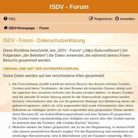
ISDV - Forum
FAQ
Registrieren
Anmelden
ISDV-Homepage
Foren
ISDV - Forum - Datenschutzerklärung
Diese Richtlinie beschreibt, wie „ISDV - Forum“ („https://isdv.net/forum“) (im
Folgenden „der Betreiber“) die Daten verwendet, die während deines Foren-
Besuchs gesammelt werden.
UMFANG UND ART DER DATENSPEICHERUNG
Deine Daten werden auf vier verschiedene Arten gesammelt:
Die Forensoftware phpBB erstellt bei deinem Besuch des Boards mehrere Cookies.
Cookies sind kleine Textdateien, die dein Browser als temporäre Dateien ablegt und
die zwischen den einzelnen Aufrufen des Boards erhalten bleiben. In diesen Cookies
sind die aktuelle ID deiner Sitzung (damit dir alle Seitenaufrufe zugeordnet werden
können), Informationen über die von dir gelesenen Beiträge (zur Markierung dieser als
gelesen/ungelesen; sofern du nicht angemeldet bist) sowie Informationen über deine
Teilnahme an Umfragen (sofern du nicht angemeldet bist) gespeichert. Ferner werden
deine Benutzer-ID, ein Authentifizierungsschlüssel und eine Session-ID gespeichert.
Die Cookies haben standardmäßig eine Gültigkeit von einem Jahr. Alle Cookies kannst
du jederzeit über die Funktion „Alle Cookies löschen“ löschen.
Weiterhin werden die Daten gespeichert, die du bei der Registrierung, in deinem Profil
oder deinem persönlichem Bereich angibst. Für die Registrierung sind mindestens ein
eindeutiger Benutzername, eine E-Mail-Adresse und ein Passwort notwendig. Wenn