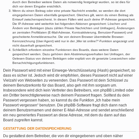
durch den Betreiber weitere Daten als notwendig festgelegt wurden, so ist dies für
dich vor deren Eingabe ersichtlich.
Wenn du einen Beitrag oder eine private Nachricht erstellst, so werden die dort
eingegebenen Daten ebenfalls gespeichert. Gleiches gilt, wenn du einen Beitrag als
Entwurf zwischenspeicherst. In diesen Fällen wird auch deine IP-Adresse gespeichert.
Die IP-Adresse wird weiterhin bei folgenden Aktionen gespeichert: Löschen und
Ändern von Beiträgen (dazu zählen Private Nachrichten und Umfragen), Änderungen
an zentralen Profildaten (E-Mail-Adresse, Kontoaktivierung, Benutzer-Passwort) und
gescheiterte Anmeldeversuche. Die von deinem Browser übermittelte Browser-
Kennzeichnung (User Agent) wird nur in der „Wer ist online?“-Funktion angezeigt und
nicht dauerhaft gespeichert.
Schließlich erfordern einzelne Funktionen des Boards, dass weitere Daten
gespeichert werden. Dazu gehören dein Abstimmungsverhalten bei Umfragen, der
Gelesen-Status von deinen Beiträgen oder explizit von dir gesetzte Lesezeichen oder
Benachrichtigungsfunktionen.
Dein Passwort wird mit einer Einwege-Verschlüsselung (Hash) gespeichert, so
dass es sicher ist. Jedoch wird dir empfohlen, dieses Passwort nicht auf einer
Vielzahl von Webseiten zu verwenden. Das Passwort ist dein Schlüssel zu
deinem Benutzerkonto für das Board, also geh mit ihm sorgsam um.
Insbesondere wird dich kein Vertreter des Betreibers, von phpBB Limited oder
ein Dritter berechtigterweise nach deinem Passwort fragen. Solltest du dein
Passwort vergessen haben, so kannst du die Funktion „Ich habe mein
Passwort vergessen“ benutzen. Die phpBB-Software fragt dich dann nach
deinem Benutzernamen und deiner E-Mail-Adresse und sendet anschließend
ein neu generiertes Passwort an diese Adresse, mit dem du dann auf das
Board zugreifen kannst.
GESTATTUNG DER DATENSPEICHERUNG
Du gestattest dem Betreiber, die von dir eingegebenen und oben näher