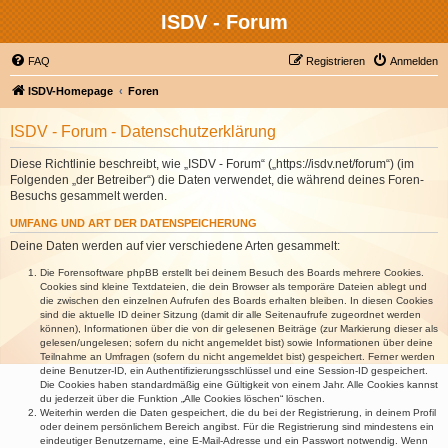
ISDV - Forum
FAQ
Registrieren
Anmelden
ISDV-Homepage
Foren
ISDV - Forum - Datenschutzerklärung
Diese Richtlinie beschreibt, wie „ISDV - Forum“ („https://isdv.net/forum“) (im
Folgenden „der Betreiber“) die Daten verwendet, die während deines Foren-
Besuchs gesammelt werden.
UMFANG UND ART DER DATENSPEICHERUNG
Deine Daten werden auf vier verschiedene Arten gesammelt:
Die Forensoftware phpBB erstellt bei deinem Besuch des Boards mehrere Cookies.
Cookies sind kleine Textdateien, die dein Browser als temporäre Dateien ablegt und
die zwischen den einzelnen Aufrufen des Boards erhalten bleiben. In diesen Cookies
sind die aktuelle ID deiner Sitzung (damit dir alle Seitenaufrufe zugeordnet werden
können), Informationen über die von dir gelesenen Beiträge (zur Markierung dieser als
gelesen/ungelesen; sofern du nicht angemeldet bist) sowie Informationen über deine
Teilnahme an Umfragen (sofern du nicht angemeldet bist) gespeichert. Ferner werden
deine Benutzer-ID, ein Authentifizierungsschlüssel und eine Session-ID gespeichert.
Die Cookies haben standardmäßig eine Gültigkeit von einem Jahr. Alle Cookies kannst
du jederzeit über die Funktion „Alle Cookies löschen“ löschen.
Weiterhin werden die Daten gespeichert, die du bei der Registrierung, in deinem Profil
oder deinem persönlichem Bereich angibst. Für die Registrierung sind mindestens ein
eindeutiger Benutzername, eine E-Mail-Adresse und ein Passwort notwendig. Wenn