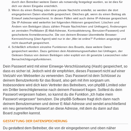
durch den Betreiber weitere Daten als notwendig festgelegt wurden, so ist dies für
dich vor deren Eingabe ersichtlich.
Wenn du einen Beitrag oder eine private Nachricht erstellst, so werden die dort
eingegebenen Daten ebenfalls gespeichert. Gleiches gilt, wenn du einen Beitrag als
Entwurf zwischenspeicherst. In diesen Fällen wird auch deine IP-Adresse gespeichert.
Die IP-Adresse wird weiterhin bei folgenden Aktionen gespeichert: Löschen und
Ändern von Beiträgen (dazu zählen Private Nachrichten und Umfragen), Änderungen
an zentralen Profildaten (E-Mail-Adresse, Kontoaktivierung, Benutzer-Passwort) und
gescheiterte Anmeldeversuche. Die von deinem Browser übermittelte Browser-
Kennzeichnung (User Agent) wird nur in der „Wer ist online?“-Funktion angezeigt und
nicht dauerhaft gespeichert.
Schließlich erfordern einzelne Funktionen des Boards, dass weitere Daten
gespeichert werden. Dazu gehören dein Abstimmungsverhalten bei Umfragen, der
Gelesen-Status von deinen Beiträgen oder explizit von dir gesetzte Lesezeichen oder
Benachrichtigungsfunktionen.
Dein Passwort wird mit einer Einwege-Verschlüsselung (Hash) gespeichert, so
dass es sicher ist. Jedoch wird dir empfohlen, dieses Passwort nicht auf einer
Vielzahl von Webseiten zu verwenden. Das Passwort ist dein Schlüssel zu
deinem Benutzerkonto für das Board, also geh mit ihm sorgsam um.
Insbesondere wird dich kein Vertreter des Betreibers, von phpBB Limited oder
ein Dritter berechtigterweise nach deinem Passwort fragen. Solltest du dein
Passwort vergessen haben, so kannst du die Funktion „Ich habe mein
Passwort vergessen“ benutzen. Die phpBB-Software fragt dich dann nach
deinem Benutzernamen und deiner E-Mail-Adresse und sendet anschließend
ein neu generiertes Passwort an diese Adresse, mit dem du dann auf das
Board zugreifen kannst.
GESTATTUNG DER DATENSPEICHERUNG
Du gestattest dem Betreiber, die von dir eingegebenen und oben näher