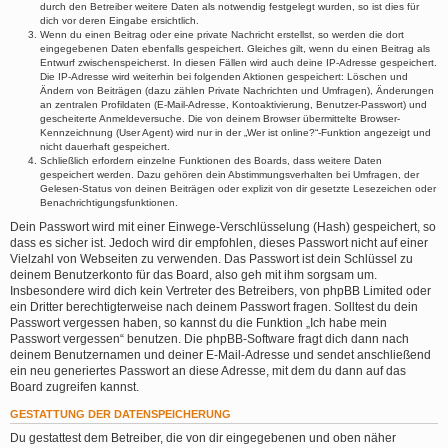
durch den Betreiber weitere Daten als notwendig festgelegt wurden, so ist dies für
dich vor deren Eingabe ersichtlich.
Wenn du einen Beitrag oder eine private Nachricht erstellst, so werden die dort
eingegebenen Daten ebenfalls gespeichert. Gleiches gilt, wenn du einen Beitrag als
Entwurf zwischenspeicherst. In diesen Fällen wird auch deine IP-Adresse gespeichert.
Die IP-Adresse wird weiterhin bei folgenden Aktionen gespeichert: Löschen und
Ändern von Beiträgen (dazu zählen Private Nachrichten und Umfragen), Änderungen
an zentralen Profildaten (E-Mail-Adresse, Kontoaktivierung, Benutzer-Passwort) und
gescheiterte Anmeldeversuche. Die von deinem Browser übermittelte Browser-
Kennzeichnung (User Agent) wird nur in der „Wer ist online?“-Funktion angezeigt und
nicht dauerhaft gespeichert.
Schließlich erfordern einzelne Funktionen des Boards, dass weitere Daten
gespeichert werden. Dazu gehören dein Abstimmungsverhalten bei Umfragen, der
Gelesen-Status von deinen Beiträgen oder explizit von dir gesetzte Lesezeichen oder
Benachrichtigungsfunktionen.
Dein Passwort wird mit einer Einwege-Verschlüsselung (Hash) gespeichert, so
dass es sicher ist. Jedoch wird dir empfohlen, dieses Passwort nicht auf einer
Vielzahl von Webseiten zu verwenden. Das Passwort ist dein Schlüssel zu
deinem Benutzerkonto für das Board, also geh mit ihm sorgsam um.
Insbesondere wird dich kein Vertreter des Betreibers, von phpBB Limited oder
ein Dritter berechtigterweise nach deinem Passwort fragen. Solltest du dein
Passwort vergessen haben, so kannst du die Funktion „Ich habe mein
Passwort vergessen“ benutzen. Die phpBB-Software fragt dich dann nach
deinem Benutzernamen und deiner E-Mail-Adresse und sendet anschließend
ein neu generiertes Passwort an diese Adresse, mit dem du dann auf das
Board zugreifen kannst.
GESTATTUNG DER DATENSPEICHERUNG
Du gestattest dem Betreiber, die von dir eingegebenen und oben näher