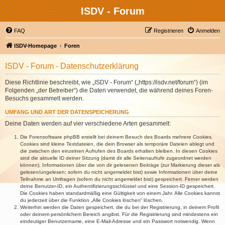
ISDV - Forum
FAQ
Registrieren
Anmelden
ISDV-Homepage
Foren
ISDV - Forum - Datenschutzerklärung
Diese Richtlinie beschreibt, wie „ISDV - Forum“ („https://isdv.net/forum“) (im
Folgenden „der Betreiber“) die Daten verwendet, die während deines Foren-
Besuchs gesammelt werden.
UMFANG UND ART DER DATENSPEICHERUNG
Deine Daten werden auf vier verschiedene Arten gesammelt:
Die Forensoftware phpBB erstellt bei deinem Besuch des Boards mehrere Cookies.
Cookies sind kleine Textdateien, die dein Browser als temporäre Dateien ablegt und
die zwischen den einzelnen Aufrufen des Boards erhalten bleiben. In diesen Cookies
sind die aktuelle ID deiner Sitzung (damit dir alle Seitenaufrufe zugeordnet werden
können), Informationen über die von dir gelesenen Beiträge (zur Markierung dieser als
gelesen/ungelesen; sofern du nicht angemeldet bist) sowie Informationen über deine
Teilnahme an Umfragen (sofern du nicht angemeldet bist) gespeichert. Ferner werden
deine Benutzer-ID, ein Authentifizierungsschlüssel und eine Session-ID gespeichert.
Die Cookies haben standardmäßig eine Gültigkeit von einem Jahr. Alle Cookies kannst
du jederzeit über die Funktion „Alle Cookies löschen“ löschen.
Weiterhin werden die Daten gespeichert, die du bei der Registrierung, in deinem Profil
oder deinem persönlichem Bereich angibst. Für die Registrierung sind mindestens ein
eindeutiger Benutzername, eine E-Mail-Adresse und ein Passwort notwendig. Wenn