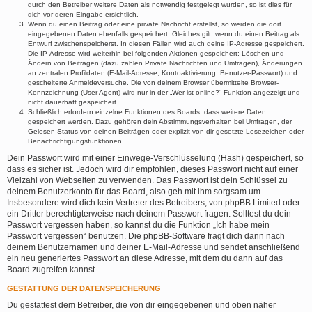
durch den Betreiber weitere Daten als notwendig festgelegt wurden, so ist dies für
dich vor deren Eingabe ersichtlich.
Wenn du einen Beitrag oder eine private Nachricht erstellst, so werden die dort
eingegebenen Daten ebenfalls gespeichert. Gleiches gilt, wenn du einen Beitrag als
Entwurf zwischenspeicherst. In diesen Fällen wird auch deine IP-Adresse gespeichert.
Die IP-Adresse wird weiterhin bei folgenden Aktionen gespeichert: Löschen und
Ändern von Beiträgen (dazu zählen Private Nachrichten und Umfragen), Änderungen
an zentralen Profildaten (E-Mail-Adresse, Kontoaktivierung, Benutzer-Passwort) und
gescheiterte Anmeldeversuche. Die von deinem Browser übermittelte Browser-
Kennzeichnung (User Agent) wird nur in der „Wer ist online?“-Funktion angezeigt und
nicht dauerhaft gespeichert.
Schließlich erfordern einzelne Funktionen des Boards, dass weitere Daten
gespeichert werden. Dazu gehören dein Abstimmungsverhalten bei Umfragen, der
Gelesen-Status von deinen Beiträgen oder explizit von dir gesetzte Lesezeichen oder
Benachrichtigungsfunktionen.
Dein Passwort wird mit einer Einwege-Verschlüsselung (Hash) gespeichert, so
dass es sicher ist. Jedoch wird dir empfohlen, dieses Passwort nicht auf einer
Vielzahl von Webseiten zu verwenden. Das Passwort ist dein Schlüssel zu
deinem Benutzerkonto für das Board, also geh mit ihm sorgsam um.
Insbesondere wird dich kein Vertreter des Betreibers, von phpBB Limited oder
ein Dritter berechtigterweise nach deinem Passwort fragen. Solltest du dein
Passwort vergessen haben, so kannst du die Funktion „Ich habe mein
Passwort vergessen“ benutzen. Die phpBB-Software fragt dich dann nach
deinem Benutzernamen und deiner E-Mail-Adresse und sendet anschließend
ein neu generiertes Passwort an diese Adresse, mit dem du dann auf das
Board zugreifen kannst.
GESTATTUNG DER DATENSPEICHERUNG
Du gestattest dem Betreiber, die von dir eingegebenen und oben näher