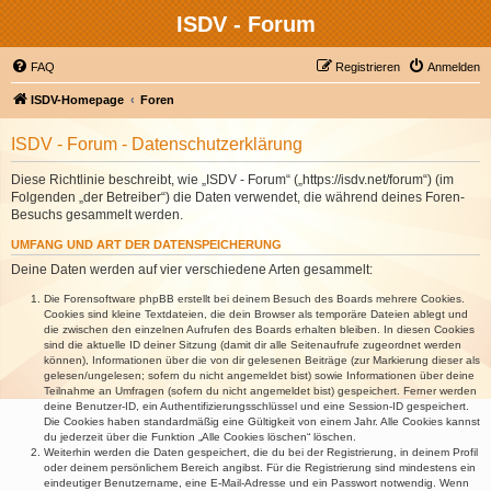
ISDV - Forum
FAQ
Registrieren
Anmelden
ISDV-Homepage
Foren
ISDV - Forum - Datenschutzerklärung
Diese Richtlinie beschreibt, wie „ISDV - Forum“ („https://isdv.net/forum“) (im
Folgenden „der Betreiber“) die Daten verwendet, die während deines Foren-
Besuchs gesammelt werden.
UMFANG UND ART DER DATENSPEICHERUNG
Deine Daten werden auf vier verschiedene Arten gesammelt:
Die Forensoftware phpBB erstellt bei deinem Besuch des Boards mehrere Cookies.
Cookies sind kleine Textdateien, die dein Browser als temporäre Dateien ablegt und
die zwischen den einzelnen Aufrufen des Boards erhalten bleiben. In diesen Cookies
sind die aktuelle ID deiner Sitzung (damit dir alle Seitenaufrufe zugeordnet werden
können), Informationen über die von dir gelesenen Beiträge (zur Markierung dieser als
gelesen/ungelesen; sofern du nicht angemeldet bist) sowie Informationen über deine
Teilnahme an Umfragen (sofern du nicht angemeldet bist) gespeichert. Ferner werden
deine Benutzer-ID, ein Authentifizierungsschlüssel und eine Session-ID gespeichert.
Die Cookies haben standardmäßig eine Gültigkeit von einem Jahr. Alle Cookies kannst
du jederzeit über die Funktion „Alle Cookies löschen“ löschen.
Weiterhin werden die Daten gespeichert, die du bei der Registrierung, in deinem Profil
oder deinem persönlichem Bereich angibst. Für die Registrierung sind mindestens ein
eindeutiger Benutzername, eine E-Mail-Adresse und ein Passwort notwendig. Wenn