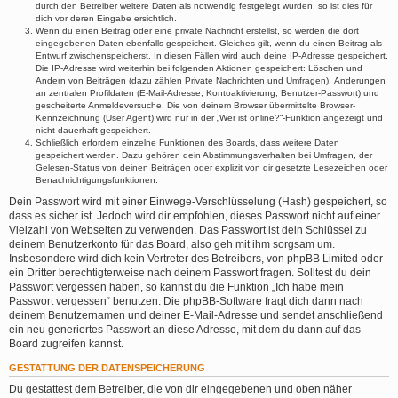
durch den Betreiber weitere Daten als notwendig festgelegt wurden, so ist dies für
dich vor deren Eingabe ersichtlich.
Wenn du einen Beitrag oder eine private Nachricht erstellst, so werden die dort
eingegebenen Daten ebenfalls gespeichert. Gleiches gilt, wenn du einen Beitrag als
Entwurf zwischenspeicherst. In diesen Fällen wird auch deine IP-Adresse gespeichert.
Die IP-Adresse wird weiterhin bei folgenden Aktionen gespeichert: Löschen und
Ändern von Beiträgen (dazu zählen Private Nachrichten und Umfragen), Änderungen
an zentralen Profildaten (E-Mail-Adresse, Kontoaktivierung, Benutzer-Passwort) und
gescheiterte Anmeldeversuche. Die von deinem Browser übermittelte Browser-
Kennzeichnung (User Agent) wird nur in der „Wer ist online?“-Funktion angezeigt und
nicht dauerhaft gespeichert.
Schließlich erfordern einzelne Funktionen des Boards, dass weitere Daten
gespeichert werden. Dazu gehören dein Abstimmungsverhalten bei Umfragen, der
Gelesen-Status von deinen Beiträgen oder explizit von dir gesetzte Lesezeichen oder
Benachrichtigungsfunktionen.
Dein Passwort wird mit einer Einwege-Verschlüsselung (Hash) gespeichert, so
dass es sicher ist. Jedoch wird dir empfohlen, dieses Passwort nicht auf einer
Vielzahl von Webseiten zu verwenden. Das Passwort ist dein Schlüssel zu
deinem Benutzerkonto für das Board, also geh mit ihm sorgsam um.
Insbesondere wird dich kein Vertreter des Betreibers, von phpBB Limited oder
ein Dritter berechtigterweise nach deinem Passwort fragen. Solltest du dein
Passwort vergessen haben, so kannst du die Funktion „Ich habe mein
Passwort vergessen“ benutzen. Die phpBB-Software fragt dich dann nach
deinem Benutzernamen und deiner E-Mail-Adresse und sendet anschließend
ein neu generiertes Passwort an diese Adresse, mit dem du dann auf das
Board zugreifen kannst.
GESTATTUNG DER DATENSPEICHERUNG
Du gestattest dem Betreiber, die von dir eingegebenen und oben näher