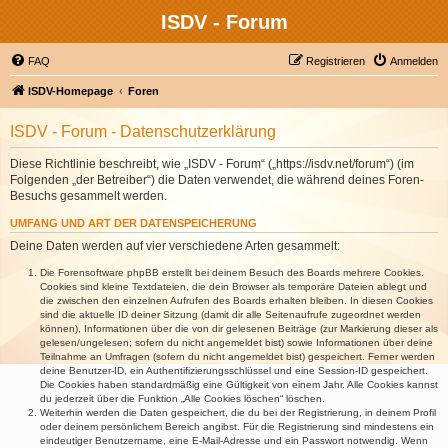
ISDV - Forum
FAQ
Registrieren
Anmelden
ISDV-Homepage
Foren
ISDV - Forum - Datenschutzerklärung
Diese Richtlinie beschreibt, wie „ISDV - Forum“ („https://isdv.net/forum“) (im
Folgenden „der Betreiber“) die Daten verwendet, die während deines Foren-
Besuchs gesammelt werden.
UMFANG UND ART DER DATENSPEICHERUNG
Deine Daten werden auf vier verschiedene Arten gesammelt:
Die Forensoftware phpBB erstellt bei deinem Besuch des Boards mehrere Cookies.
Cookies sind kleine Textdateien, die dein Browser als temporäre Dateien ablegt und
die zwischen den einzelnen Aufrufen des Boards erhalten bleiben. In diesen Cookies
sind die aktuelle ID deiner Sitzung (damit dir alle Seitenaufrufe zugeordnet werden
können), Informationen über die von dir gelesenen Beiträge (zur Markierung dieser als
gelesen/ungelesen; sofern du nicht angemeldet bist) sowie Informationen über deine
Teilnahme an Umfragen (sofern du nicht angemeldet bist) gespeichert. Ferner werden
deine Benutzer-ID, ein Authentifizierungsschlüssel und eine Session-ID gespeichert.
Die Cookies haben standardmäßig eine Gültigkeit von einem Jahr. Alle Cookies kannst
du jederzeit über die Funktion „Alle Cookies löschen“ löschen.
Weiterhin werden die Daten gespeichert, die du bei der Registrierung, in deinem Profil
oder deinem persönlichem Bereich angibst. Für die Registrierung sind mindestens ein
eindeutiger Benutzername, eine E-Mail-Adresse und ein Passwort notwendig. Wenn