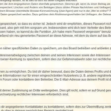
stgelegt wurden, so ist dies für dich vor deren Eingabe ersichtlich.
rden die dort eingegebenen Daten ebenfalls gespeichert. Gleiches gilt, wenn du einen Beitrag als
 gespeichert: Löschen und Ändern von Beiträgen (dazu zählen Private Nachrichten und Umfragen)
em Browser übermittelte Browser-Kennzeichnung (User Agent) wird nur in der „Wer ist online?“-F
re Daten gespeichert werden. Dazu gehören dein Abstimmungsverhalten bei Umfragen, der Gelesen
espeichert, so dass es sicher ist. Jedoch wird dir empfohlen, dieses Passwort ni
ard, also geh mit ihm sorgsam um. Insbesondere wird dich kein Vertreter des Betre
essen haben, so kannst du die Funktion „Ich habe mein Passwort vergessen“ benut
ßend ein neu generiertes Passwort an diese Adresse, mit dem du dann auf das Bo
en näher spezifizierten Daten zu speichern, um das Board betreiben und anbieten 
 Interessenabwägung zwischen deinen und seinen Interessen sowie den Interessen D
rowser-Kennung zu speichern, sofern dies zur Gefahrenabwehr oder zur rechtlichen
 zu ermöglichen. Du bist dir daher bewusst, dass die Daten deines Profils und die 
e Informationen nur für einen eingeschränkten Nutzerkreis (z. B. andere registriert
Forum oder kontaktiere den Betreiber. Die E-Mail-Adresse aus deinem Profil ist d
 deiner Zustimmung an Dritte weitergeben. Dies gilt nicht, sofern er auf Grund ge
urchsetzung rechtlicher Interessen erforderlich sind.
 dir angegebenen Kontaktdaten zu kontaktieren, sofern dies zur Übermittlung zentra
 du dies in deinem persönlichen Bereich gestattet hast.