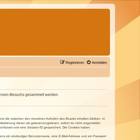
Registrieren
Anmelden
nes Foren-Besuchs gesammelt werden.
und die zwischen den einzelnen Aufrufen des Boards erhalten bleiben. In
r Markierung dieser als gelesen/ungelesen; sofern du nicht angemeldet
sschlüssel und eine Session-ID gespeichert. Die Cookies haben
estens ein eindeutiger Benutzername, eine E-Mail-Adresse und ein Passwort