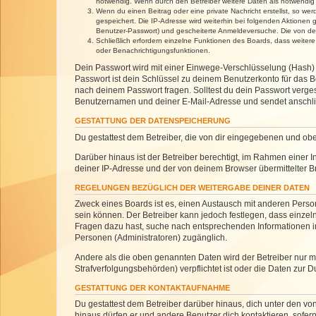
notwendig. Wenn durch den Betreiber weitere Daten als notwendig fe
Wenn du einen Beitrag oder eine private Nachricht erstellst, so we
gespeichert. Die IP-Adresse wird weiterhin bei folgenden Aktionen
Benutzer-Passwort) und gescheiterte Anmeldeversuche. Die von dein
Schließlich erfordern einzelne Funktionen des Boards, dass weite
oder Benachrichtigungsfunktionen.
Dein Passwort wird mit einer Einwege-Verschlüsselung (Hash) g
Passwort ist dein Schlüssel zu deinem Benutzerkonto für das Bo
nach deinem Passwort fragen. Solltest du dein Passwort verg
Benutzernamen und deiner E-Mail-Adresse und sendet anschlie
GESTATTUNG DER DATENSPEICHERUNG
Du gestattest dem Betreiber, die von dir eingegebenen und ob
Darüber hinaus ist der Betreiber berechtigt, im Rahmen einer
deiner IP-Adresse und der von deinem Browser übermittelter B
REGELUNGEN BEZÜGLICH DER WEITERGABE DEINER DATEN
Zweck eines Boards ist es, einen Austausch mit anderen Personen
sein können. Der Betreiber kann jedoch festlegen, dass einzeln
Fragen dazu hast, suche nach entsprechenden Informationen im 
Personen (Administratoren) zugänglich.
Andere als die oben genannten Daten wird der Betreiber nur mit
Strafverfolgungsbehörden) verpflichtet ist oder die Daten zur D
GESTATTUNG DER KONTAKTAUFNAHME
Du gestattest dem Betreiber darüber hinaus, dich unter den von
hinaus dürfen er und andere Benutzer dich kontaktieren, sofern