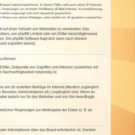
 Entwurf zwischenspeicherst. In diesen Fällen wird auch deine IP-Adresse
, Änderungen an zentralen Profildaten (E-Mail-Adresse, Kontoaktivierung,
unktion angezeigt und nicht dauerhaft gespeichert.
-Status von deinen Beiträgen oder explizit von dir gesetzte Lesezeichen
cht auf einer Vielzahl von Webseiten zu verwenden. Das
ibers, von phpBB Limited oder ein Dritter berechtigterweise
zen. Die phpBB-Software fragt dich dann nach deinem
ard zugreifen kannst.
zu können.
ritter, Zeitpunkte von Zugriffen und Aktionen zusammen mit
 Nachverfolgbarkeit notwendig ist.
von dir erstellten Beiträge im Internet öffentlich zugänglich
e Benutzer, Administratoren etc.) zugänglich sind. Wenn du
abei jedoch nur für den Betreiber und von ihm beauftragte
setzlicher Regelungen zur Weitergabe der Daten (z. B. an
ler Informationen über das Board erforderlich ist. Darüber