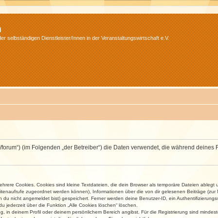
m
r selbständigen Dienstleister/Innen in der Veranstaltungswirtschaft e.V.
v.net/forum“) (im Folgenden „der Betreiber“) die Daten verwendet, die während dei
rere Cookies. Cookies sind kleine Textdateien, die dein Browser als temporäre Dateien ablegt 
 Seitenaufrufe zugeordnet werden können), Informationen über die von dir gelesenen Beiträge (zu
n du nicht angemeldet bist) gespeichert. Ferner werden deine Benutzer-ID, ein Authentifizierung
u jederzeit über die Funktion „Alle Cookies löschen“ löschen.
ng, in deinem Profil oder deinem persönlichem Bereich angibst. Für die Registrierung sind mind