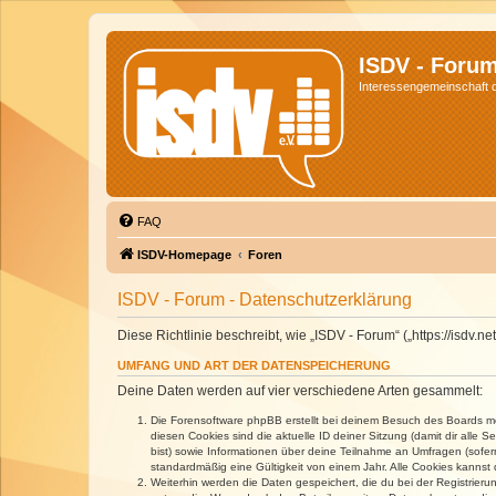
ISDV - Foru
Interessengemeinschaft de
FAQ
ISDV-Homepage
Foren
ISDV - Forum - Datenschutzerklärung
Diese Richtlinie beschreibt, wie „ISDV - Forum“ („https://isd
UMFANG UND ART DER DATENSPEICHERUNG
Deine Daten werden auf vier verschiedene Arten gesammelt:
Die Forensoftware phpBB erstellt bei deinem Besuch des Boards meh
diesen Cookies sind die aktuelle ID deiner Sitzung (damit dir alle
bist) sowie Informationen über deine Teilnahme an Umfragen (sofer
standardmäßig eine Gültigkeit von einem Jahr. Alle Cookies kannst d
Weiterhin werden die Daten gespeichert, die du bei der Registrieru