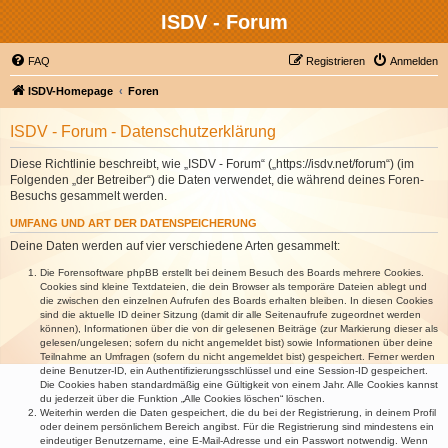
ISDV - Forum
FAQ
Registrieren
Anmelden
ISDV-Homepage
Foren
ISDV - Forum - Datenschutzerklärung
Diese Richtlinie beschreibt, wie „ISDV - Forum“ („https://isdv.net/forum“) (im
Folgenden „der Betreiber“) die Daten verwendet, die während deines Foren-
Besuchs gesammelt werden.
UMFANG UND ART DER DATENSPEICHERUNG
Deine Daten werden auf vier verschiedene Arten gesammelt:
Die Forensoftware phpBB erstellt bei deinem Besuch des Boards mehrere Cookies.
Cookies sind kleine Textdateien, die dein Browser als temporäre Dateien ablegt und
die zwischen den einzelnen Aufrufen des Boards erhalten bleiben. In diesen Cookies
sind die aktuelle ID deiner Sitzung (damit dir alle Seitenaufrufe zugeordnet werden
können), Informationen über die von dir gelesenen Beiträge (zur Markierung dieser als
gelesen/ungelesen; sofern du nicht angemeldet bist) sowie Informationen über deine
Teilnahme an Umfragen (sofern du nicht angemeldet bist) gespeichert. Ferner werden
deine Benutzer-ID, ein Authentifizierungsschlüssel und eine Session-ID gespeichert.
Die Cookies haben standardmäßig eine Gültigkeit von einem Jahr. Alle Cookies kannst
du jederzeit über die Funktion „Alle Cookies löschen“ löschen.
Weiterhin werden die Daten gespeichert, die du bei der Registrierung, in deinem Profil
oder deinem persönlichem Bereich angibst. Für die Registrierung sind mindestens ein
eindeutiger Benutzername, eine E-Mail-Adresse und ein Passwort notwendig. Wenn