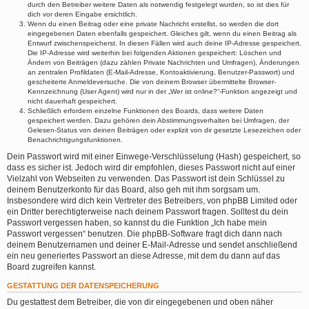
durch den Betreiber weitere Daten als notwendig festgelegt wurden, so ist dies für
dich vor deren Eingabe ersichtlich.
Wenn du einen Beitrag oder eine private Nachricht erstellst, so werden die dort
eingegebenen Daten ebenfalls gespeichert. Gleiches gilt, wenn du einen Beitrag als
Entwurf zwischenspeicherst. In diesen Fällen wird auch deine IP-Adresse gespeichert.
Die IP-Adresse wird weiterhin bei folgenden Aktionen gespeichert: Löschen und
Ändern von Beiträgen (dazu zählen Private Nachrichten und Umfragen), Änderungen
an zentralen Profildaten (E-Mail-Adresse, Kontoaktivierung, Benutzer-Passwort) und
gescheiterte Anmeldeversuche. Die von deinem Browser übermittelte Browser-
Kennzeichnung (User Agent) wird nur in der „Wer ist online?“-Funktion angezeigt und
nicht dauerhaft gespeichert.
Schließlich erfordern einzelne Funktionen des Boards, dass weitere Daten
gespeichert werden. Dazu gehören dein Abstimmungsverhalten bei Umfragen, der
Gelesen-Status von deinen Beiträgen oder explizit von dir gesetzte Lesezeichen oder
Benachrichtigungsfunktionen.
Dein Passwort wird mit einer Einwege-Verschlüsselung (Hash) gespeichert, so
dass es sicher ist. Jedoch wird dir empfohlen, dieses Passwort nicht auf einer
Vielzahl von Webseiten zu verwenden. Das Passwort ist dein Schlüssel zu
deinem Benutzerkonto für das Board, also geh mit ihm sorgsam um.
Insbesondere wird dich kein Vertreter des Betreibers, von phpBB Limited oder
ein Dritter berechtigterweise nach deinem Passwort fragen. Solltest du dein
Passwort vergessen haben, so kannst du die Funktion „Ich habe mein
Passwort vergessen“ benutzen. Die phpBB-Software fragt dich dann nach
deinem Benutzernamen und deiner E-Mail-Adresse und sendet anschließend
ein neu generiertes Passwort an diese Adresse, mit dem du dann auf das
Board zugreifen kannst.
GESTATTUNG DER DATENSPEICHERUNG
Du gestattest dem Betreiber, die von dir eingegebenen und oben näher