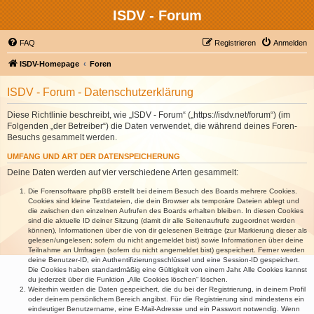
ISDV - Forum
FAQ
Registrieren
Anmelden
ISDV-Homepage
Foren
ISDV - Forum - Datenschutzerklärung
Diese Richtlinie beschreibt, wie „ISDV - Forum“ („https://isdv.net/forum“) (im
Folgenden „der Betreiber“) die Daten verwendet, die während deines Foren-
Besuchs gesammelt werden.
UMFANG UND ART DER DATENSPEICHERUNG
Deine Daten werden auf vier verschiedene Arten gesammelt:
Die Forensoftware phpBB erstellt bei deinem Besuch des Boards mehrere Cookies.
Cookies sind kleine Textdateien, die dein Browser als temporäre Dateien ablegt und
die zwischen den einzelnen Aufrufen des Boards erhalten bleiben. In diesen Cookies
sind die aktuelle ID deiner Sitzung (damit dir alle Seitenaufrufe zugeordnet werden
können), Informationen über die von dir gelesenen Beiträge (zur Markierung dieser als
gelesen/ungelesen; sofern du nicht angemeldet bist) sowie Informationen über deine
Teilnahme an Umfragen (sofern du nicht angemeldet bist) gespeichert. Ferner werden
deine Benutzer-ID, ein Authentifizierungsschlüssel und eine Session-ID gespeichert.
Die Cookies haben standardmäßig eine Gültigkeit von einem Jahr. Alle Cookies kannst
du jederzeit über die Funktion „Alle Cookies löschen“ löschen.
Weiterhin werden die Daten gespeichert, die du bei der Registrierung, in deinem Profil
oder deinem persönlichem Bereich angibst. Für die Registrierung sind mindestens ein
eindeutiger Benutzername, eine E-Mail-Adresse und ein Passwort notwendig. Wenn