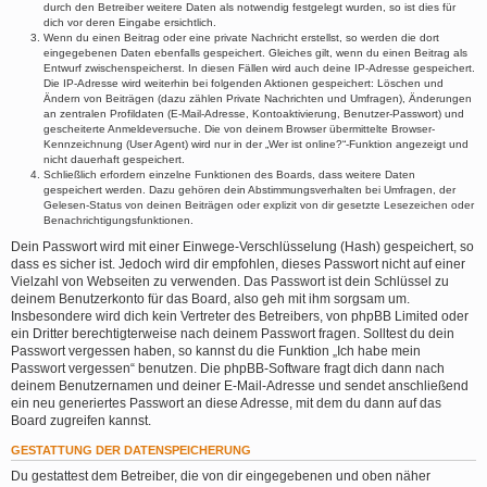
durch den Betreiber weitere Daten als notwendig festgelegt wurden, so ist dies für
dich vor deren Eingabe ersichtlich.
Wenn du einen Beitrag oder eine private Nachricht erstellst, so werden die dort
eingegebenen Daten ebenfalls gespeichert. Gleiches gilt, wenn du einen Beitrag als
Entwurf zwischenspeicherst. In diesen Fällen wird auch deine IP-Adresse gespeichert.
Die IP-Adresse wird weiterhin bei folgenden Aktionen gespeichert: Löschen und
Ändern von Beiträgen (dazu zählen Private Nachrichten und Umfragen), Änderungen
an zentralen Profildaten (E-Mail-Adresse, Kontoaktivierung, Benutzer-Passwort) und
gescheiterte Anmeldeversuche. Die von deinem Browser übermittelte Browser-
Kennzeichnung (User Agent) wird nur in der „Wer ist online?“-Funktion angezeigt und
nicht dauerhaft gespeichert.
Schließlich erfordern einzelne Funktionen des Boards, dass weitere Daten
gespeichert werden. Dazu gehören dein Abstimmungsverhalten bei Umfragen, der
Gelesen-Status von deinen Beiträgen oder explizit von dir gesetzte Lesezeichen oder
Benachrichtigungsfunktionen.
Dein Passwort wird mit einer Einwege-Verschlüsselung (Hash) gespeichert, so
dass es sicher ist. Jedoch wird dir empfohlen, dieses Passwort nicht auf einer
Vielzahl von Webseiten zu verwenden. Das Passwort ist dein Schlüssel zu
deinem Benutzerkonto für das Board, also geh mit ihm sorgsam um.
Insbesondere wird dich kein Vertreter des Betreibers, von phpBB Limited oder
ein Dritter berechtigterweise nach deinem Passwort fragen. Solltest du dein
Passwort vergessen haben, so kannst du die Funktion „Ich habe mein
Passwort vergessen“ benutzen. Die phpBB-Software fragt dich dann nach
deinem Benutzernamen und deiner E-Mail-Adresse und sendet anschließend
ein neu generiertes Passwort an diese Adresse, mit dem du dann auf das
Board zugreifen kannst.
GESTATTUNG DER DATENSPEICHERUNG
Du gestattest dem Betreiber, die von dir eingegebenen und oben näher