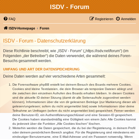
ISDV - Forum
FAQ
Registrieren
Anmelden
ISDV-Homepage
Foren
ISDV - Forum - Datenschutzerklärung
Diese Richtlinie beschreibt, wie „ISDV - Forum“ („https://isdv.net/forum“) (im
Folgenden „der Betreiber“) die Daten verwendet, die während deines Foren-
Besuchs gesammelt werden.
UMFANG UND ART DER DATENSPEICHERUNG
Deine Daten werden auf vier verschiedene Arten gesammelt:
Die Forensoftware phpBB erstellt bei deinem Besuch des Boards mehrere Cookies.
Cookies sind kleine Textdateien, die dein Browser als temporäre Dateien ablegt und
die zwischen den einzelnen Aufrufen des Boards erhalten bleiben. In diesen Cookies
sind die aktuelle ID deiner Sitzung (damit dir alle Seitenaufrufe zugeordnet werden
können), Informationen über die von dir gelesenen Beiträge (zur Markierung dieser als
gelesen/ungelesen; sofern du nicht angemeldet bist) sowie Informationen über deine
Teilnahme an Umfragen (sofern du nicht angemeldet bist) gespeichert. Ferner werden
deine Benutzer-ID, ein Authentifizierungsschlüssel und eine Session-ID gespeichert.
Die Cookies haben standardmäßig eine Gültigkeit von einem Jahr. Alle Cookies kannst
du jederzeit über die Funktion „Alle Cookies löschen“ löschen.
Weiterhin werden die Daten gespeichert, die du bei der Registrierung, in deinem Profil
oder deinem persönlichem Bereich angibst. Für die Registrierung sind mindestens ein
eindeutiger Benutzername, eine E-Mail-Adresse und ein Passwort notwendig. Wenn