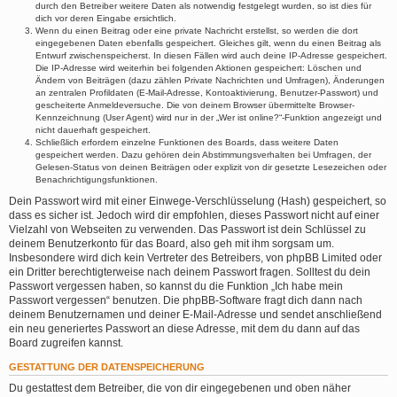
durch den Betreiber weitere Daten als notwendig festgelegt wurden, so ist dies für
dich vor deren Eingabe ersichtlich.
Wenn du einen Beitrag oder eine private Nachricht erstellst, so werden die dort
eingegebenen Daten ebenfalls gespeichert. Gleiches gilt, wenn du einen Beitrag als
Entwurf zwischenspeicherst. In diesen Fällen wird auch deine IP-Adresse gespeichert.
Die IP-Adresse wird weiterhin bei folgenden Aktionen gespeichert: Löschen und
Ändern von Beiträgen (dazu zählen Private Nachrichten und Umfragen), Änderungen
an zentralen Profildaten (E-Mail-Adresse, Kontoaktivierung, Benutzer-Passwort) und
gescheiterte Anmeldeversuche. Die von deinem Browser übermittelte Browser-
Kennzeichnung (User Agent) wird nur in der „Wer ist online?“-Funktion angezeigt und
nicht dauerhaft gespeichert.
Schließlich erfordern einzelne Funktionen des Boards, dass weitere Daten
gespeichert werden. Dazu gehören dein Abstimmungsverhalten bei Umfragen, der
Gelesen-Status von deinen Beiträgen oder explizit von dir gesetzte Lesezeichen oder
Benachrichtigungsfunktionen.
Dein Passwort wird mit einer Einwege-Verschlüsselung (Hash) gespeichert, so
dass es sicher ist. Jedoch wird dir empfohlen, dieses Passwort nicht auf einer
Vielzahl von Webseiten zu verwenden. Das Passwort ist dein Schlüssel zu
deinem Benutzerkonto für das Board, also geh mit ihm sorgsam um.
Insbesondere wird dich kein Vertreter des Betreibers, von phpBB Limited oder
ein Dritter berechtigterweise nach deinem Passwort fragen. Solltest du dein
Passwort vergessen haben, so kannst du die Funktion „Ich habe mein
Passwort vergessen“ benutzen. Die phpBB-Software fragt dich dann nach
deinem Benutzernamen und deiner E-Mail-Adresse und sendet anschließend
ein neu generiertes Passwort an diese Adresse, mit dem du dann auf das
Board zugreifen kannst.
GESTATTUNG DER DATENSPEICHERUNG
Du gestattest dem Betreiber, die von dir eingegebenen und oben näher