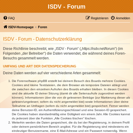
ISDV - Forum
FAQ
Registrieren
Anmelden
ISDV-Homepage
Foren
ISDV - Forum - Datenschutzerklärung
Diese Richtlinie beschreibt, wie „ISDV - Forum“ („https://isdv.net/forum“) (im
Folgenden „der Betreiber“) die Daten verwendet, die während deines Foren-
Besuchs gesammelt werden.
UMFANG UND ART DER DATENSPEICHERUNG
Deine Daten werden auf vier verschiedene Arten gesammelt:
Die Forensoftware phpBB erstellt bei deinem Besuch des Boards mehrere Cookies.
Cookies sind kleine Textdateien, die dein Browser als temporäre Dateien ablegt und
die zwischen den einzelnen Aufrufen des Boards erhalten bleiben. In diesen Cookies
sind die aktuelle ID deiner Sitzung (damit dir alle Seitenaufrufe zugeordnet werden
können), Informationen über die von dir gelesenen Beiträge (zur Markierung dieser als
gelesen/ungelesen; sofern du nicht angemeldet bist) sowie Informationen über deine
Teilnahme an Umfragen (sofern du nicht angemeldet bist) gespeichert. Ferner werden
deine Benutzer-ID, ein Authentifizierungsschlüssel und eine Session-ID gespeichert.
Die Cookies haben standardmäßig eine Gültigkeit von einem Jahr. Alle Cookies kannst
du jederzeit über die Funktion „Alle Cookies löschen“ löschen.
Weiterhin werden die Daten gespeichert, die du bei der Registrierung, in deinem Profil
oder deinem persönlichem Bereich angibst. Für die Registrierung sind mindestens ein
eindeutiger Benutzername, eine E-Mail-Adresse und ein Passwort notwendig. Wenn