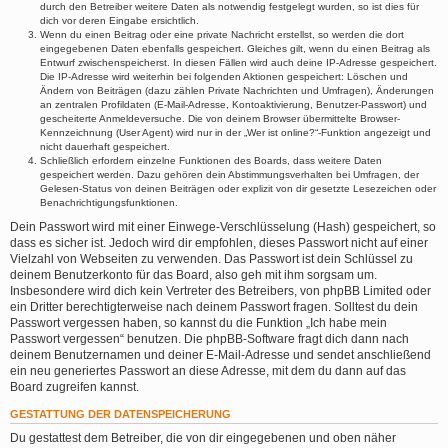
durch den Betreiber weitere Daten als notwendig festgelegt wurden, so ist dies für
dich vor deren Eingabe ersichtlich.
Wenn du einen Beitrag oder eine private Nachricht erstellst, so werden die dort
eingegebenen Daten ebenfalls gespeichert. Gleiches gilt, wenn du einen Beitrag als
Entwurf zwischenspeicherst. In diesen Fällen wird auch deine IP-Adresse gespeichert.
Die IP-Adresse wird weiterhin bei folgenden Aktionen gespeichert: Löschen und
Ändern von Beiträgen (dazu zählen Private Nachrichten und Umfragen), Änderungen
an zentralen Profildaten (E-Mail-Adresse, Kontoaktivierung, Benutzer-Passwort) und
gescheiterte Anmeldeversuche. Die von deinem Browser übermittelte Browser-
Kennzeichnung (User Agent) wird nur in der „Wer ist online?“-Funktion angezeigt und
nicht dauerhaft gespeichert.
Schließlich erfordern einzelne Funktionen des Boards, dass weitere Daten
gespeichert werden. Dazu gehören dein Abstimmungsverhalten bei Umfragen, der
Gelesen-Status von deinen Beiträgen oder explizit von dir gesetzte Lesezeichen oder
Benachrichtigungsfunktionen.
Dein Passwort wird mit einer Einwege-Verschlüsselung (Hash) gespeichert, so
dass es sicher ist. Jedoch wird dir empfohlen, dieses Passwort nicht auf einer
Vielzahl von Webseiten zu verwenden. Das Passwort ist dein Schlüssel zu
deinem Benutzerkonto für das Board, also geh mit ihm sorgsam um.
Insbesondere wird dich kein Vertreter des Betreibers, von phpBB Limited oder
ein Dritter berechtigterweise nach deinem Passwort fragen. Solltest du dein
Passwort vergessen haben, so kannst du die Funktion „Ich habe mein
Passwort vergessen“ benutzen. Die phpBB-Software fragt dich dann nach
deinem Benutzernamen und deiner E-Mail-Adresse und sendet anschließend
ein neu generiertes Passwort an diese Adresse, mit dem du dann auf das
Board zugreifen kannst.
GESTATTUNG DER DATENSPEICHERUNG
Du gestattest dem Betreiber, die von dir eingegebenen und oben näher