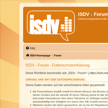
ISDV - Foru
Interessengemeinschaft de
FAQ
ISDV-Homepage
Foren
ISDV - Forum - Datenschutzerklärung
Diese Richtlinie beschreibt, wie „ISDV - Forum“ („https://isd
UMFANG UND ART DER DATENSPEICHERUNG
Deine Daten werden auf vier verschiedene Arten gesammelt:
Die Forensoftware phpBB erstellt bei deinem Besuch des Boards meh
diesen Cookies sind die aktuelle ID deiner Sitzung (damit dir alle
bist) sowie Informationen über deine Teilnahme an Umfragen (sofer
standardmäßig eine Gültigkeit von einem Jahr. Alle Cookies kannst d
Weiterhin werden die Daten gespeichert, die du bei der Registrieru