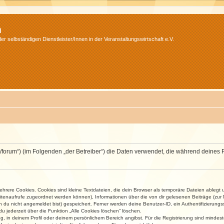
m
r selbständigen Dienstleister/Innen in der Veranstaltungswirtschaft e.V.
v.net/forum“) (im Folgenden „der Betreiber“) die Daten verwendet, die während dei
rere Cookies. Cookies sind kleine Textdateien, die dein Browser als temporäre Dateien ablegt 
 Seitenaufrufe zugeordnet werden können), Informationen über die von dir gelesenen Beiträge (zu
n du nicht angemeldet bist) gespeichert. Ferner werden deine Benutzer-ID, ein Authentifizierung
u jederzeit über die Funktion „Alle Cookies löschen“ löschen.
ng, in deinem Profil oder deinem persönlichem Bereich angibst. Für die Registrierung sind mind