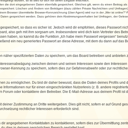
stgelegt wurden, so ist dies für dich vor deren Eingabe ersichtlich.
rden die dort eingegebenen Daten ebenfalls gespeichert. Gleiches gilt, wenn du einen Beitrag als
 gespeichert: Löschen und Ändern von Beiträgen (dazu zählen Private Nachrichten und Umfragen)
em Browser übermittelte Browser-Kennzeichnung (User Agent) wird nur in der „Wer ist online?“-F
re Daten gespeichert werden. Dazu gehören dein Abstimmungsverhalten bei Umfragen, der Gelesen
espeichert, so dass es sicher ist. Jedoch wird dir empfohlen, dieses Passwort ni
ard, also geh mit ihm sorgsam um. Insbesondere wird dich kein Vertreter des Betre
essen haben, so kannst du die Funktion „Ich habe mein Passwort vergessen“ benut
ßend ein neu generiertes Passwort an diese Adresse, mit dem du dann auf das Bo
en näher spezifizierten Daten zu speichern, um das Board betreiben und anbieten 
 Interessenabwägung zwischen deinen und seinen Interessen sowie den Interessen D
rowser-Kennung zu speichern, sofern dies zur Gefahrenabwehr oder zur rechtlichen
 zu ermöglichen. Du bist dir daher bewusst, dass die Daten deines Profils und die 
e Informationen nur für einen eingeschränkten Nutzerkreis (z. B. andere registriert
Forum oder kontaktiere den Betreiber. Die E-Mail-Adresse aus deinem Profil ist d
 deiner Zustimmung an Dritte weitergeben. Dies gilt nicht, sofern er auf Grund ge
urchsetzung rechtlicher Interessen erforderlich sind.
 dir angegebenen Kontaktdaten zu kontaktieren, sofern dies zur Übermittlung zentra
 du dies in deinem persönlichen Bereich gestattet hast.