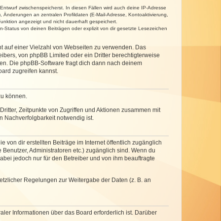
 Entwurf zwischenspeicherst. In diesen Fällen wird auch deine IP-Adresse
, Änderungen an zentralen Profildaten (E-Mail-Adresse, Kontoaktivierung,
unktion angezeigt und nicht dauerhaft gespeichert.
-Status von deinen Beiträgen oder explizit von dir gesetzte Lesezeichen
cht auf einer Vielzahl von Webseiten zu verwenden. Das
ibers, von phpBB Limited oder ein Dritter berechtigterweise
zen. Die phpBB-Software fragt dich dann nach deinem
ard zugreifen kannst.
zu können.
ritter, Zeitpunkte von Zugriffen und Aktionen zusammen mit
 Nachverfolgbarkeit notwendig ist.
von dir erstellten Beiträge im Internet öffentlich zugänglich
e Benutzer, Administratoren etc.) zugänglich sind. Wenn du
abei jedoch nur für den Betreiber und von ihm beauftragte
setzlicher Regelungen zur Weitergabe der Daten (z. B. an
ler Informationen über das Board erforderlich ist. Darüber