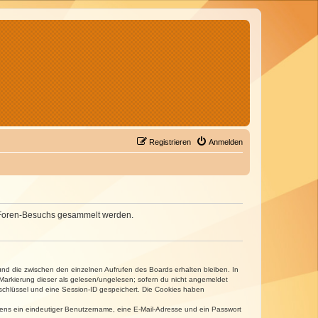
Registrieren
Anmelden
nes Foren-Besuchs gesammelt werden.
und die zwischen den einzelnen Aufrufen des Boards erhalten bleiben. In
r Markierung dieser als gelesen/ungelesen; sofern du nicht angemeldet
sschlüssel und eine Session-ID gespeichert. Die Cookies haben
estens ein eindeutiger Benutzername, eine E-Mail-Adresse und ein Passwort