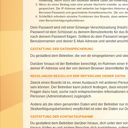
notwendig. Wenn durch den Betreiber weitere Daten als notwendig fe
Wenn du einen Beitrag oder eine private Nachricht erstellst, so we
gespeichert. Die IP-Adresse wird weiterhin bei folgenden Aktionen
Benutzer-Passwort) und gescheiterte Anmeldeversuche. Die von dein
Schließlich erfordern einzelne Funktionen des Boards, dass weite
oder Benachrichtigungsfunktionen.
Dein Passwort wird mit einer Einwege-Verschlüsselung (Hash) g
Passwort ist dein Schlüssel zu deinem Benutzerkonto für das Bo
nach deinem Passwort fragen. Solltest du dein Passwort verg
Benutzernamen und deiner E-Mail-Adresse und sendet anschlie
GESTATTUNG DER DATENSPEICHERUNG
Du gestattest dem Betreiber, die von dir eingegebenen und ob
Darüber hinaus ist der Betreiber berechtigt, im Rahmen einer
deiner IP-Adresse und der von deinem Browser übermittelter B
REGELUNGEN BEZÜGLICH DER WEITERGABE DEINER DATEN
Zweck eines Boards ist es, einen Austausch mit anderen Personen
sein können. Der Betreiber kann jedoch festlegen, dass einzeln
Fragen dazu hast, suche nach entsprechenden Informationen im 
Personen (Administratoren) zugänglich.
Andere als die oben genannten Daten wird der Betreiber nur mit
Strafverfolgungsbehörden) verpflichtet ist oder die Daten zur D
GESTATTUNG DER KONTAKTAUFNAHME
Du gestattest dem Betreiber darüber hinaus, dich unter den von
hinaus dürfen er und andere Benutzer dich kontaktieren, sofern